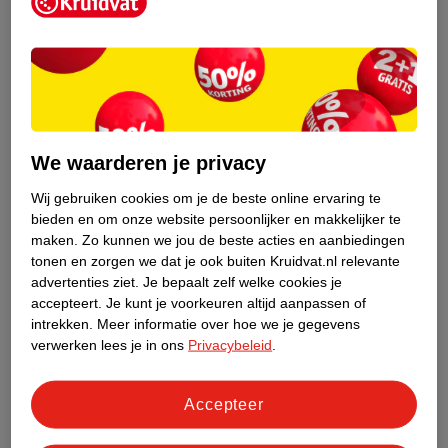
Kruidvat is een erkend specialist in
zelfzorg, ook online. Wat je
gezondheidsvraag ook is, stel hem aan
We waarderen je privacy
ons!
Wij gebruiken cookies om je de beste online ervaring te
Stel je gezondheidsvraag
bieden en om onze website persoonlijker en makkelijker te
maken.
Zo kunnen we jou de beste acties en aanbiedingen
tonen en zorgen we dat je ook buiten Kruidvat.nl relevante
advertenties ziet.
Je bepaalt zelf welke cookies je
Ook in deze winkel
accepteert.
Je kunt je voorkeuren altijd aanpassen of
intrekken.
Meer informatie over hoe we je gegevens
Kruidvat.nl ophaalpunt
verwerken lees je in ons
Privacybeleid
.
Laat je bestelling snel en gemakkelijk bezorgen in de
winkel. Zo hoef je niet thuis te blijven voor de Kruidvat
bestelling!
Accepteer
Gecertificeerd drogist