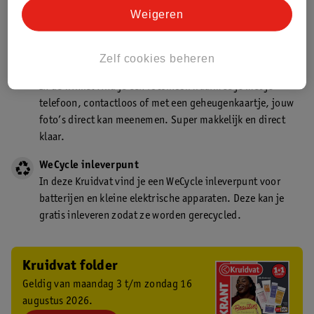
Kruidvat is een gecertificeerd drogist. Dit betekent dat je
Weigeren
deskundig advies krijgt over medicijn gebruik. In de
winkel én online!
Zelf cookies beheren
Kruidvat fotokiosk
In de winkel vind je een fotokiosk waarmee je met je
telefoon, contactloos of met een geheugenkaartje, jouw
foto’s direct kan meenemen. Super makkelijk en direct
klaar.
WeCycle inleverpunt
In deze Kruidvat vind je een WeCycle inleverpunt voor
batterijen en kleine elektrische apparaten. Deze kan je
gratis inleveren zodat ze worden gerecycled.
Kruidvat folder
Geldig van maandag 3 t/m zondag 16
augustus 2026.