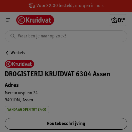
Voor 22:00 besteld, morgen in huis
0
.
00
Winkels
DROGISTERIJ KRUIDVAT 6304 Assen
Adres
Mercuriusplein 74
9401DM
Assen
VANDAAG OPEN TOT 17:00
Routebeschrijving