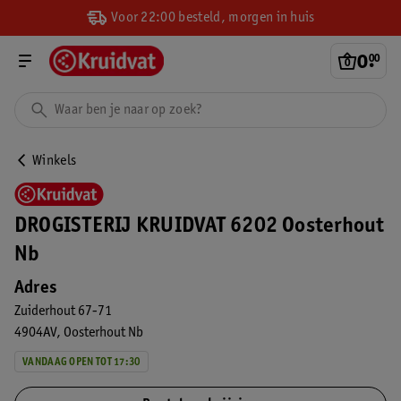
Voor 22:00 besteld, morgen in huis
0
.
00
Winkels
DROGISTERIJ KRUIDVAT 6202 Oosterhout
Nb
Adres
Zuiderhout 67-71
4904AV
Oosterhout Nb
VANDAAG OPEN TOT 17:30