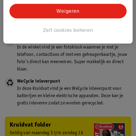
Gecertificeerd drogist
Weigeren
Kruidvat is een gecertificeerd drogist. Dit betekent dat je
deskundig advies krijgt over medicijn gebruik. In de
winkel én online!
Zelf cookies beheren
Kruidvat fotokiosk
In de winkel vind je een fotokiosk waarmee je met je
telefoon, contactloos of met een geheugenkaartje, jouw
foto’s direct kan meenemen. Super makkelijk en direct
klaar.
WeCycle inleverpunt
In deze Kruidvat vind je een WeCycle inleverpunt voor
batterijen en kleine elektrische apparaten. Deze kan je
gratis inleveren zodat ze worden gerecycled.
Kruidvat folder
Geldig van maandag 3 t/m zondag 16