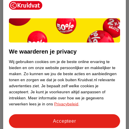
Kruidvat is een erkend specialist in
zelfzorg, ook online. Wat je
We waarderen je privacy
gezondheidsvraag ook is, stel hem aan
ons!
Wij gebruiken cookies om je de beste online ervaring te
bieden en om onze website persoonlijker en makkelijker te
Stel je gezondheidsvraag
maken.
Zo kunnen we jou de beste acties en aanbiedingen
tonen en zorgen we dat je ook buiten Kruidvat.nl relevante
advertenties ziet.
Je bepaalt zelf welke cookies je
accepteert.
Je kunt je voorkeuren altijd aanpassen of
Ook in deze winkel
intrekken.
Meer informatie over hoe we je gegevens
Kruidvat.nl ophaalpunt
verwerken lees je in ons
Privacybeleid
.
Laat je bestelling snel en gemakkelijk bezorgen in de
winkel. Zo hoef je niet thuis te blijven voor de Kruidvat
Accepteer
bestelling!