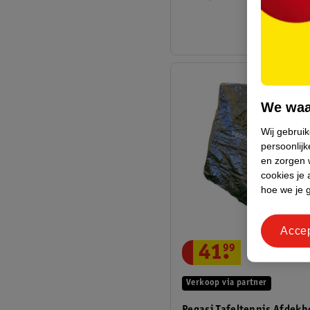
We waa
Wij gebrui
persoonlijk
en zorgen w
cookies je 
hoe we je 
Acce
41
.
99
Verkoop via partner