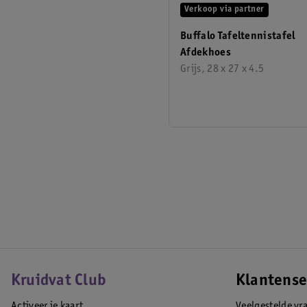
Verkoop via partner
Buffalo Tafeltennistafel
Afdekhoes
Grijs, 28 x 27 x 4.5
Kruidvat Club
Klantense
Activeer je kaart
Veelgestelde vr