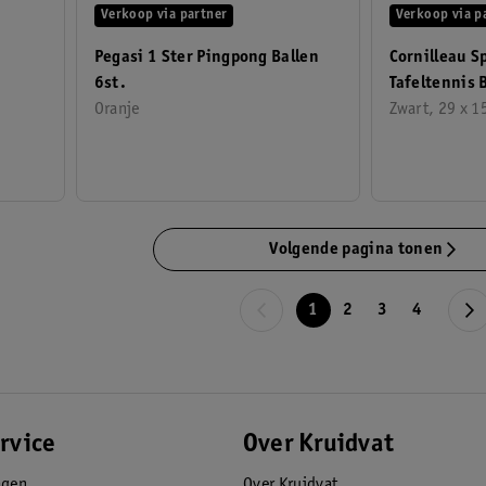
Verkoop via partner
Verkoop via p
Pegasi 1 Ster Pingpong Ballen
Cornilleau S
6st.
Tafeltennis 
Oranje
Zwart, 29 x 15
Volgende pagina tonen
1
2
3
4
rvice
Over Kruidvat
agen
Over Kruidvat