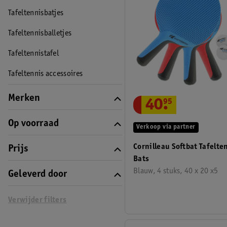
Tafeltennisbatjes
Tafeltennisballetjes
Tafeltennistafel
Tafeltennis accessoires
Merken
40
.
95
Op voorraad
Verkoop via partner
Cornilleau Softbat Tafelte
Prijs
Bats
Blauw, 4 stuks, 40 x 20 x5
Geleverd door
Verwijder filters