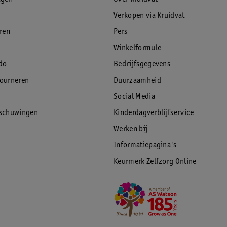
Verkopen via Kruidvat
eren
Pers
Winkelformule
do
Bedrijfsgegevens
tourneren
Duurzaamheid
Social Media
rschuwingen
Kinderdagverblijfservice
Werken bij
Informatiepagina's
Keurmerk Zelfzorg Online