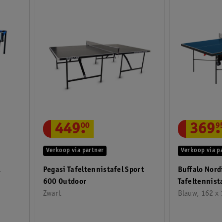
449
.
00
369
.
9
Verkoop via partner
Verkoop via p
l
Pegasi Tafeltennistafel Sport
Buffalo Nord
600 Outdoor
Tafeltennist
Zwart
Blauw, 162 x 