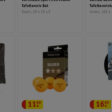
oes
Cornilleau Sport 300 Indoor
Buffalo Basi
Tafeltennis Bat
Tafeltennist
Zwart, 29 x 15 x 2
Groen, 162 x 
11
.
99
16
.
95