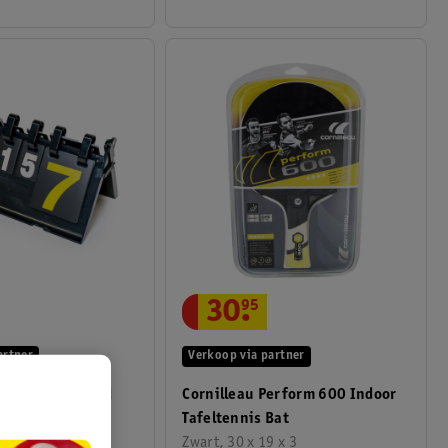
30
.
95
Verkoop via partner
artner
Cornilleau Perform 600 Indoor
Tafeltennis Scorebord
Tafeltennis Bat
Zwart, 30 x 19 x 3