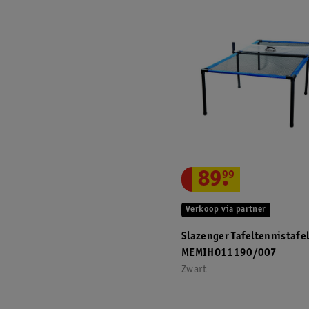
89
.
99
Verkoop via partner
Slazenger Tafeltennistafe
MEMIHO11190/007
Zwart