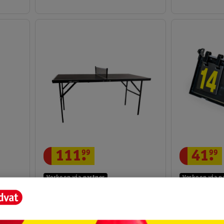
111
.
99
41
.
99
Verkoop via partner
Verkoop via p
AJ-Sports Tafeltennistafel Mini
Pegasi 
Zwart, 15 KG
Zwart