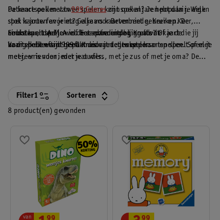
Patience ook met twee spelers kunt spelen? Je hebt dan je eigen
De kaartspellen van
999 Games
zijn ook al jaren populair. Welk
stok kaarten en je mag elkaars kaarten niet gebruiken. De
spel is jouw favoriet? Ga je voor Beverbende, Keer op Keer,
eindstapel deel je wel. Een extra uitdaging als de kaart die jij
Soboteur, L.A.M.A. of het spannende Ligretto? Of je de
Leuke kaartspellen in de aanbieding bij Kruidvat
nodig hebt wordt gepakt door je tegenspeler.
kaartspellen van 999 Games nu met twee personen speelt of met
Voor elke leeftijd heeft Kruidvat de leukste kaartspellen. Speel je
meer, er is voor ieder wat wils.
met je vrienden, met je ouders, met je zus of met je oma? De
keuze is reuze. Koop dus je kaartspel bij Kruidvat! We hebben
vaak kaartspellen in de aanbieding, dus houd onze (digitale)
folder en website in de gaten.
Filter
1
Sorteren
8 product(en) gevonden
De informatie op de website is van algemene aard. De
informatie is niet aangepast aan persoonlijke of specifieke
omstandigheden en kan dus niet als een persoonlijk advies aan
de gebruiker worden beschouwd.
van
99
99