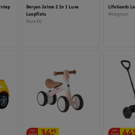
Deryan Jaime 2 In 1 Luxe
rstep
LifeGoods Lo
Loopfiets
Mintgroen
Roze KG
van
van
44
34
.
95
00
00