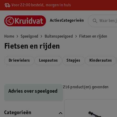
Voor 22:00 besteld, morgen in huis
Acties
Categorieën
Home
Speelgoed
Buitenspeelgoed
Fietsen en rijden
Fietsen en rijden
Driewielers
Loopautos
Stepjes
Kinderautos
216 product(en) gevonden
Advies over speelgoed
Categorieën