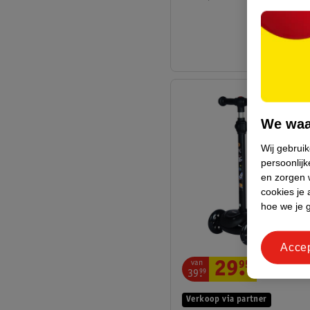
We waa
Wij gebrui
persoonlijk
en zorgen w
cookies je 
hoe we je 
Acce
van
29
.
95
39
.
99
Verkoop via partner