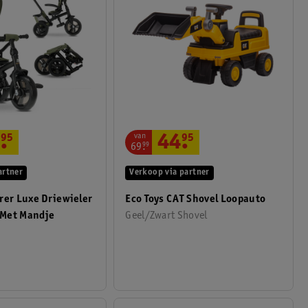
van
.
95
44
.
95
69
.
99
artner
Verkoop via partner
rer Luxe Driewieler
Eco Toys CAT Shovel Loopauto
Met Mandje
Geel/Zwart Shovel