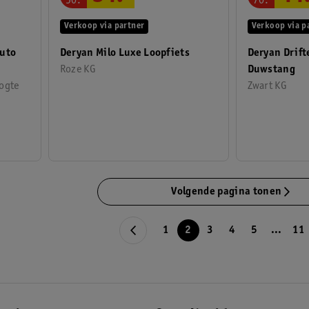
70
.
50
.
Verkoop via p
Verkoop via partner
auto
Deryan Drift
Deryan Milo Luxe Loopfiets
Duwstang
Roze KG
oogte
Zwart KG
Volgende pagina tonen
1
2
3
4
5
...
11