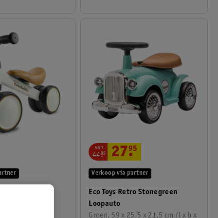
van
27
.
95
44
.
99
Verkoop via partner
artner
Eco Toys Retro Stonegreen
opfiets
Loopauto
Groen, 59 x 25,5 x 21,5 cm (l x b x