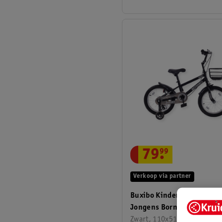
79
.
99
Verkoop via partner
Buxibo Kinderfiets Voor
Jongens Borneo 16 Inch Z
Zwart, 110x51x75 cm