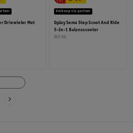
75
.
artner
Verkoop via partner
er Driewieler Met
Qplay Sema Step Scoot And Ride
5-In-1 Balansscooter
Wit KG