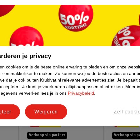
rderen je privacy
ken cookies om je de beste online ervaring te bieden en om onze websi
er en makkelijker te maken.
Zo kunnen we jou de beste acties en aanb
e dat je ook buiten Kruidvat.nl relevante advertenties ziet.
Je bepaalt 
accepteert.
Je kunt je voorkeuren altijd aanpassen of intrekken.
Meer in
gegevens verwerken lees je in ons
Privacybeleid
.
pteer
Weigeren
Zelf cooki
van
44
.
95
35
.
99
60
.
00
Verkoop via partner
Verkoop via p