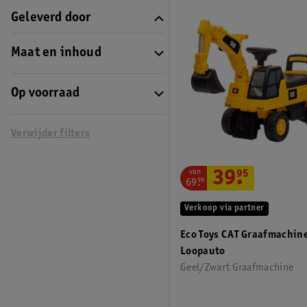
Geleverd door
Maat en inhoud
Op voorraad
Verwijder filters
van
39
.
95
69
.
99
Verkoop via partner
Eco Toys CAT Graafmachin
Loopauto
Geel/Zwart Graafmachine