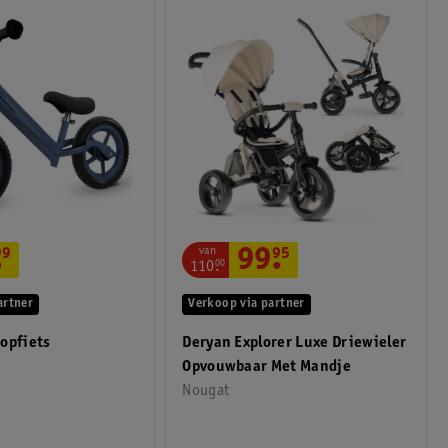
van
99
.
95
.
99
110
.
00
Verkoop via partner
artner
Deryan Explorer Luxe Driewieler
opfiets
Opvouwbaar Met Mandje
Nougat