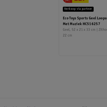
34
.
Verkoop via partner
Eco Toys Sports Geel Loop
Met Muziek HC516257
Geel, 52 x 21 x 33 cm | Zith
22 cm