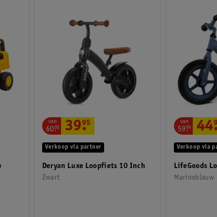
van
van
39
.
95
44
60
.
00
59
.
99
Verkoop via partner
Verkoop via p
e
Deryan Luxe Loopfiets 10 Inch
LifeGoods Lo
Zwart
Marineblauw