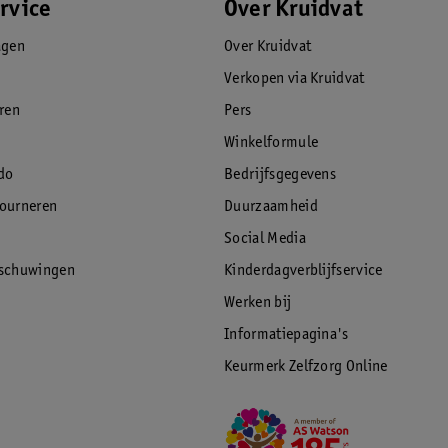
rvice
Over Kruidvat
agen
Over Kruidvat
Verkopen via Kruidvat
eren
Pers
Winkelformule
do
Bedrijfsgegevens
tourneren
Duurzaamheid
Social Media
rschuwingen
Kinderdagverblijfservice
Werken bij
Informatiepagina's
Keurmerk Zelfzorg Online