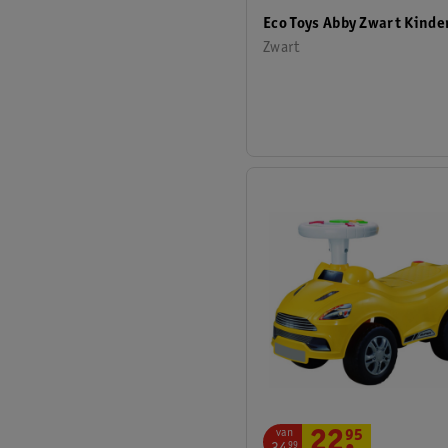
Eco Toys Abby Zwart Kinde
Zwart
van
22
.
95
99