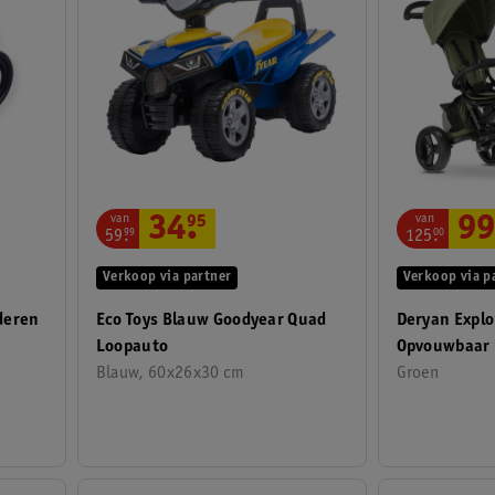
van
van
34
.
95
99
59
.
99
125
.
00
Verkoop via partner
Verkoop via p
deren
Eco Toys Blauw Goodyear Quad
Deryan Explo
Loopauto
Opvouwbaar 
Blauw, 60x26x30 cm
Groen