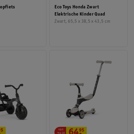
Eco Toys Honda Zwart
opfiets
Elektrische Kinder Quad
Zwart, 65,5 x 38,5 x 43,5 cm
van
.
95
64
.
95
00