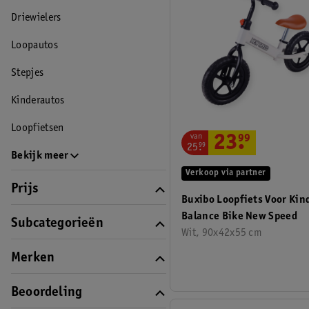
Driewielers
Loopautos
Stepjes
Kinderautos
Loopfietsen
van
23
.
99
25
.
99
Bekijk meer
Verkoop via partner
Prijs
Buxibo Loopfiets Voor Kin
Balance Bike New Speed
Subcategorieën
Wit, 90x42x55 cm
Merken
Beoordeling