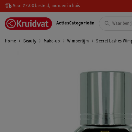
Voor 22:00 besteld, morgen in huis
Acties
Categorieën
Home
Beauty
Make-up
Wimperlijm
Secret Lashes Wim