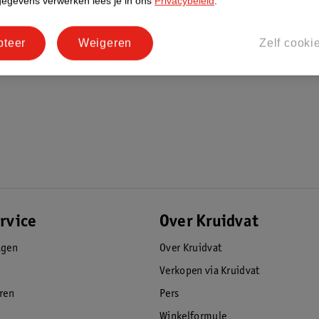
gegevens verwerken lees je in ons
Privacybeleid
.
ud is 5ml en is verkrijgbaar als Strong en
pteer
Weigeren
Zelf cooki
rvice
Over Kruidvat
agen
Over Kruidvat
Verkopen via Kruidvat
eren
Pers
Winkelformule