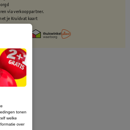
zorgd
eren via verkooppartner.
met je Kruidvat kaart
te
iedingen tonen
zelf welke
formatie over