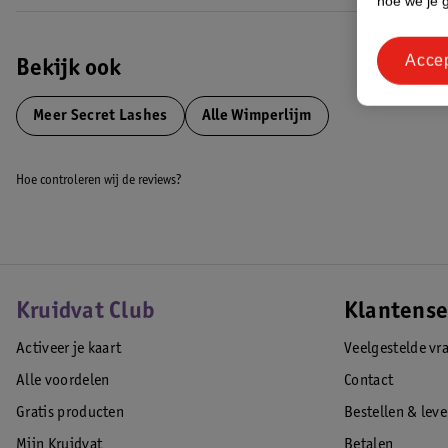
hoe we je 
goed afsluiten, zodat je hygiënisch en nauwkeurig kunt werken. De inho
Extra Strong.
Acce
EAN code:8720604342772
Bekijk ook
Meer
Secret Lashes
Alle Wimperlijm
Hoe controleren wij de reviews?
Kruidvat Club
Klantense
Activeer je kaart
Veelgestelde vr
Alle voordelen
Contact
Gratis producten
Bestellen & lev
Mijn Kruidvat
Betalen