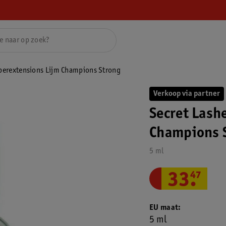
perextensions Lijm Champions Strong
Verkoop via partner
Secret Lash
Champions 
5 ml
33
.
47
EU maat
5 ml