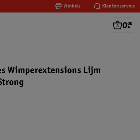
Winkels
Klantenservice
0
.
00
es Wimperextensions Lijm
Strong