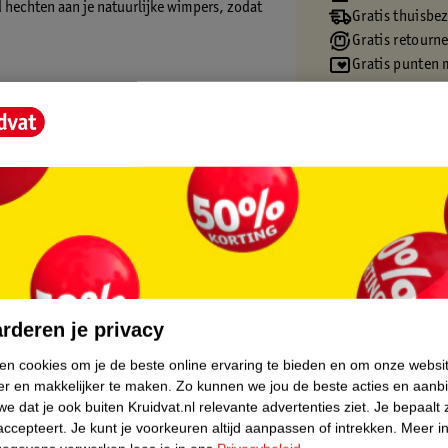
 hechten aan je natuurlijke wimpers, zodat
Gratis thuisbe
Gratis retourn
Gratis punten 
rlijke wimpers
ng
ificaties van de stylist, de kwaliteit van
core.
en werk met de extensions voor een nette,
rderen je privacy
ken cookies om je de beste online ervaring te bieden en om onze websi
er en makkelijker te maken.
Zo kunnen we jou de beste acties en aanb
e dat je ook buiten Kruidvat.nl relevante advertenties ziet.
Je bepaalt 
om een mooie, duurzame set te creëren. De
accepteert.
Je kunt je voorkeuren altijd aanpassen of intrekken.
Meer in
leverde opzetstukje kun je de tube telkens