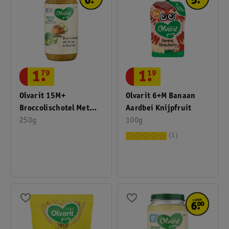
1
.
19
1
.
79
Olvarit 6+M Banaan
Olvarit 15M+
Aardbei Knijpfruit
Broccolischotel Met
100g
Quinoa En Rundvlees
250g
1