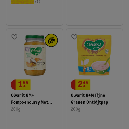
Maaltijdpotje
1
1
.
55
2
.
45
Olvarit 8M+
Olvarit 8+M Fijne
Pompoencurry Met
Granen Ontbijtpap
Linzen
200g
200g