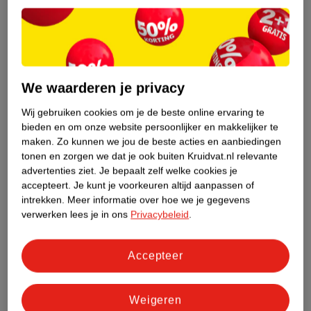
1
.
55
1
.
19
Olvarit 8+M Spaghetti
Olvarit 6+M Appel
Bolognese
Banaan Knijpfruit
Maaltijdpotje
200g
100g
We waarderen je privacy
Wij gebruiken cookies om je de beste online ervaring te
bieden en om onze website persoonlijker en makkelijker te
maken.
Zo kunnen we jou de beste acties en aanbiedingen
tonen en zorgen we dat je ook buiten Kruidvat.nl relevante
advertenties ziet.
Je bepaalt zelf welke cookies je
accepteert.
Je kunt je voorkeuren altijd aanpassen of
intrekken.
Meer informatie over hoe we je gegevens
verwerken lees je in ons
Privacybeleid
.
Accepteer
1
.
19
1
.
49
Weigeren
Olvarit 6+M Peer
Olvarit 6+M Wortel Kip