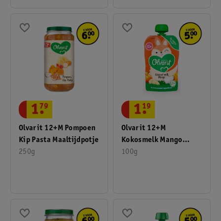
1
.
79
1
.
19
Olvarit 12+M Pompoen
Olvarit 12+M
Kip Pasta Maaltijdpotje
Kokosmelk Mango
250g
Knijpfruit
100g