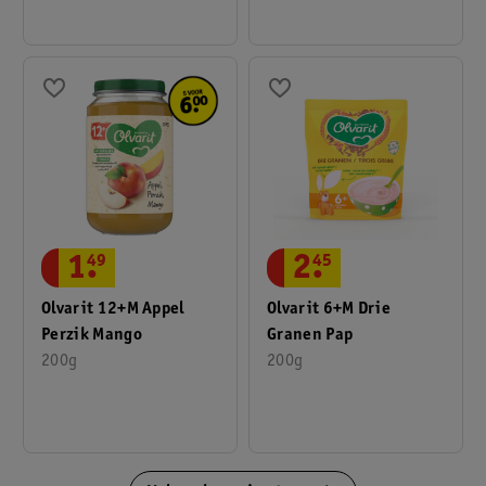
1
.
49
2
.
45
Olvarit 12+M Appel
Olvarit 6+M Drie
Perzik Mango
Granen Pap
200g
200g