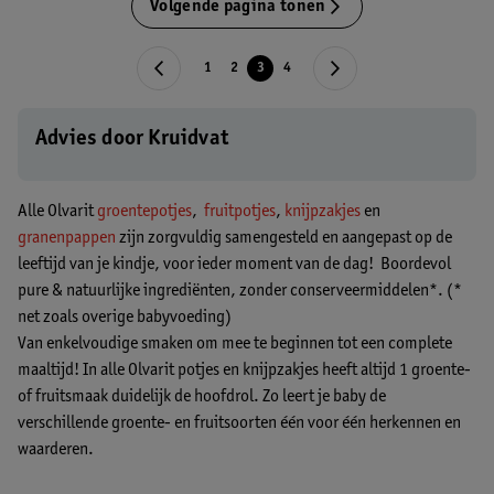
Volgende pagina tonen
1
2
3
4
Advies door Kruidvat
Alle Olvarit
groentepotjes
,
fruitpotjes
,
knijpzakjes
en
granenpappen
zijn zorgvuldig samengesteld en aangepast op de
leeftijd van je kindje, voor ieder moment van de dag! Boordevol
pure & natuurlijke ingrediënten, zonder conserveermiddelen*. (*
net zoals overige babyvoeding)
Van enkelvoudige smaken om mee te beginnen tot een complete
maaltijd! In alle Olvarit potjes en knijpzakjes heeft altijd 1 groente-
of fruitsmaak duidelijk de hoofdrol. Zo leert je baby de
verschillende groente- en fruitsoorten één voor één herkennen en
waarderen.