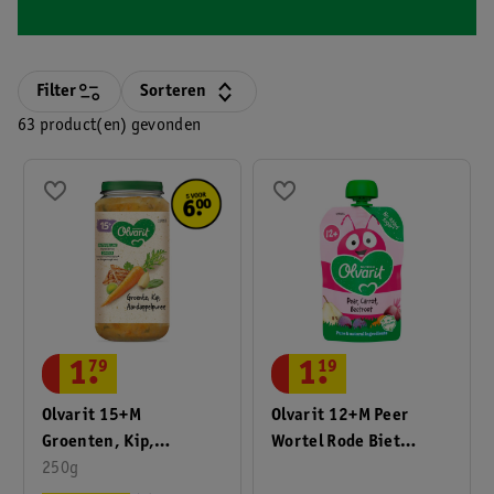
Filter
Sorteren
63 product(en) gevonden
1
.
79
1
.
19
Olvarit 15+M
Olvarit 12+M Peer
Groenten, Kip,
Wortel Rode Biet
Aardappelpuree
250g
Knijpfruit