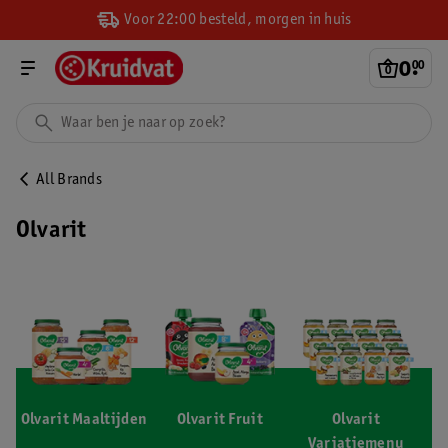
Voor 22:00 besteld, morgen in huis
0
.
00
All Brands
Olvarit
Olvarit Maaltijden
Olvarit Fruit
Olvarit
Variatiemenu