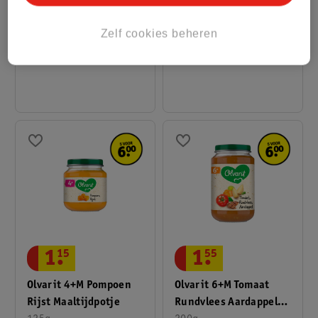
Banaan Knijpfruit
Rijst
Zelf cookies beheren
100g
200g
1
1
.
15
1
.
55
Olvarit 4+M Pompoen
Olvarit 6+M Tomaat
Rijst Maaltijdpotje
Rundvlees Aardappel