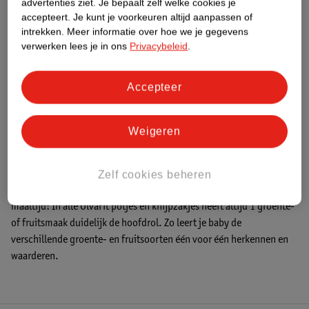
advertenties ziet.
Je bepaalt zelf welke cookies je
accepteert.
Je kunt je voorkeuren altijd aanpassen of
1
2
3
4
intrekken.
Meer informatie over hoe we je gegevens
verwerken lees je in ons
Privacybeleid
.
Advies door Kruidvat
Accepteer
Alle Olvarit
groentepotjes
,
fruitpotjes
,
knijpzakjes
en
granenpappen
zijn zorgvuldig samengesteld en aangepast op de
Weigeren
leeftijd van je kindje, voor ieder moment van de dag! Boordevol
pure & natuurlijke ingrediënten, zonder conserveermiddelen*. (*
net zoals overige babyvoeding)
Zelf cookies beheren
Van enkelvoudige smaken om mee te beginnen tot een complete
maaltijd! In alle Olvarit potjes en knijpzakjes heeft altijd 1 groente-
of fruitsmaak duidelijk de hoofdrol. Zo leert je baby de
verschillende groente- en fruitsoorten één voor één herkennen en
waarderen.