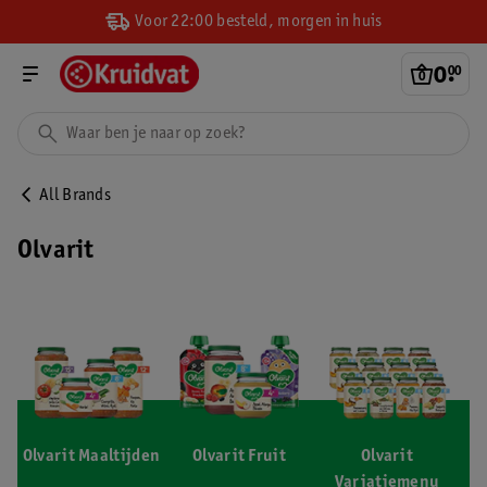
Voor 22:00 besteld, morgen in huis
0
.
00
All Brands
Olvarit
Olvarit Maaltijden
Olvarit Fruit
Olvarit
Variatiemenu