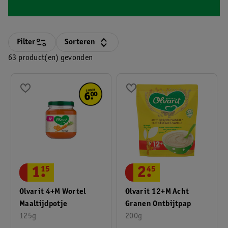
Filter
Sorteren
63 product(en) gevonden
1
.
15
2
.
45
Olvarit 4+M Wortel
Olvarit 12+M Acht
Maaltijdpotje
Granen Ontbijtpap
125g
200g