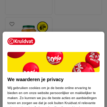
1
.
55
Olvarit 6+M Pompoen
Kip Aardappel
We waarderen je privacy
Maaltijdpotje
200g
Wij gebruiken cookies om je de beste online ervaring te
bieden en om onze website persoonlijker en makkelijker te
maken.
Zo kunnen we jou de beste acties en aanbiedingen
tonen en zorgen we dat je ook buiten Kruidvat.nl relevante