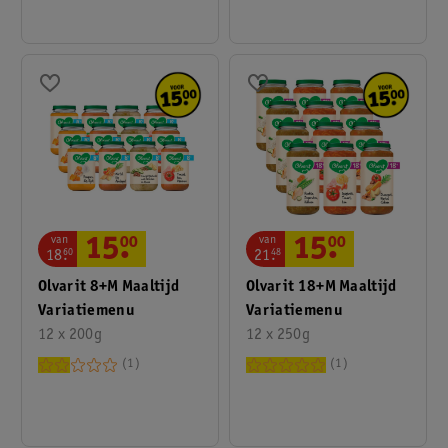
van
van
15
.
00
15
.
00
18
.
60
21
.
48
Olvarit 8+M Maaltijd
Olvarit 18+M Maaltijd
Variatiemenu
Variatiemenu
12 x 200g
12 x 250g
1
1