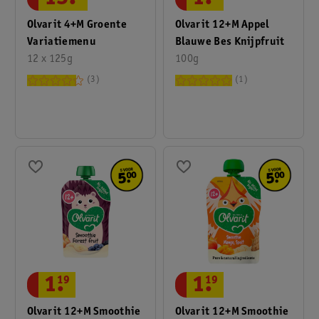
Olvarit 4+M Groente
Olvarit 12+M Appel
Variatiemenu
Blauwe Bes Knijpfruit
12 x 125g
100g
3
1
1
.
19
1
.
19
Olvarit 12+M Smoothie
Olvarit 12+M Smoothie