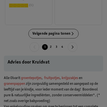
1
Volgende pagina tonen
1
2
3
4
Advies door Kruidvat
Alle Olvarit
groentepotjes
,
fruitpotjes
,
knijpzakjes
en
granenpappen
zijn zorgvuldig samengesteld en aangepast op de
leeftijd van je kindje, voor ieder moment van de dag! Boordevol
pure & natuurlijke ingrediënten, zonder conserveermiddelen*. (*
net zoals overige babyvoeding)
Van enkelvoudige smaken om mee te beginnen tot een complete