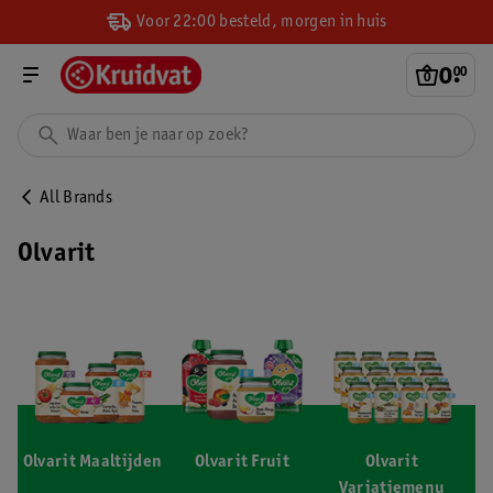
Voor 22:00 besteld, morgen in huis
0
.
00
All Brands
Olvarit
Olvarit Maaltijden
Olvarit Fruit
Olvarit
Variatiemenu