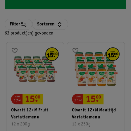
Filter
Sorteren
63 product(en) gevonden
van
van
15
.
00
15
.
00
21
.
48
17
.
40
Olvarit 12+M Maaltijd
Olvarit 12+M Fruit
Variatiemenu
Variatiemenu
12 x 250g
12 x 200g