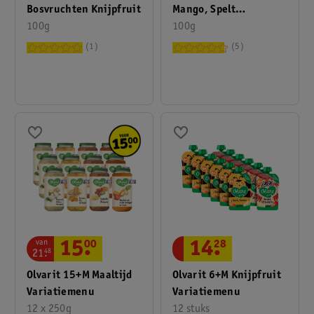
Bosvruchten Knijpfruit
Mango, Spelt
100g
Knijpfruit
100g
1
5
van
15
.
00
14
.
28
21
.
48
Olvarit 15+M Maaltijd
Olvarit 6+M Knijpfruit
Variatiemenu
Variatiemenu
12 x 250g
12 stuks