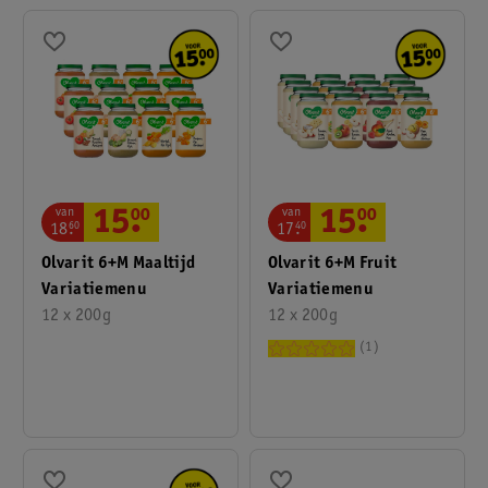
van
van
15
.
00
15
.
00
17
.
40
18
.
60
Olvarit 6+M Fruit
Olvarit 6+M Maaltijd
Variatiemenu
Variatiemenu
12 x 200g
12 x 200g
1