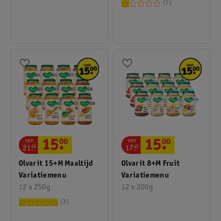
1
van
van
15
.
00
15
.
00
21
.
48
17
.
40
Olvarit 15+M Maaltijd
Olvarit 8+M Fruit
Variatiemenu
Variatiemenu
12 x 250g
12 x 200g
3