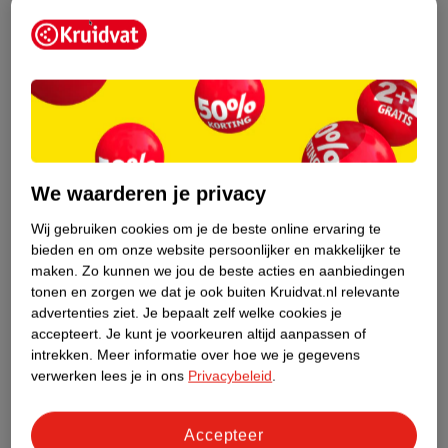
van
van
15
.
00
15
.
00
17
.
40
21
.
48
Olvarit 8+M Fruit
Olvarit 12+M Maaltijd
Variatiemenu
Variatiemenu
12 x 200g
12 x 250g
We waarderen je privacy
2
Wij gebruiken cookies om je de beste online ervaring te
bieden en om onze website persoonlijker en makkelijker te
maken.
Zo kunnen we jou de beste acties en aanbiedingen
tonen en zorgen we dat je ook buiten Kruidvat.nl relevante
advertenties ziet.
Je bepaalt zelf welke cookies je
accepteert.
Je kunt je voorkeuren altijd aanpassen of
intrekken.
Meer informatie over hoe we je gegevens
verwerken lees je in ons
Privacybeleid
.
Accepteer