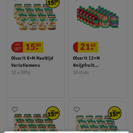
van
15
.
00
21
.
42
18
.
60
Olvarit 8+M Maaltijd
Olvarit 12+M
Variatiemenu
Knijpfruit
12 x 200g
Variatiemenu
18 stuks