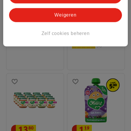
1
.
19
14
.
28
Weigeren
Olvarit 12+M Banaan
Olvarit Knijpzakjes
Kiwi Aardbei Knijpfruit
12 stuks
Zelf cookies beheren
100g
8
1
13
.
80
1
.
19