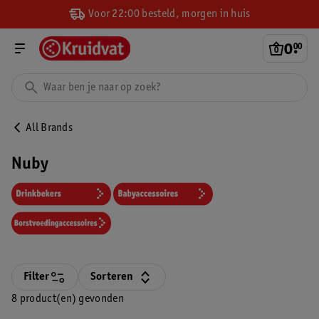
Voor 22:00 besteld, morgen in huis
0
.
00
All Brands
Nuby
Filter
Sorteren
8 product(en) gevonden