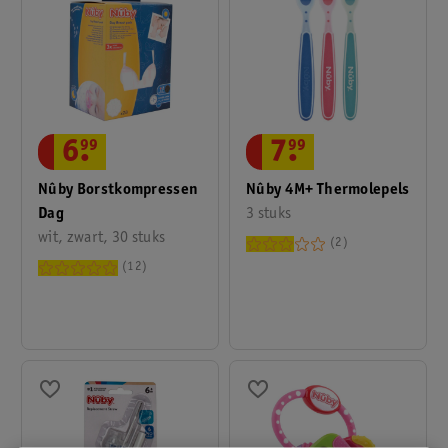
6
.
99
7
.
99
Nûby Borstkompressen
Nûby 4M+ Thermolepels
Dag
3 stuks
wit, zwart, 30 stuks
2
12