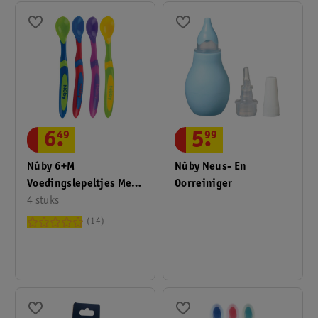
6
.
49
5
.
99
Nûby 6+M
Nûby Neus- En
Voedingslepeltjes Met
Oorreiniger
Lange Handgreep
4 stuks
14