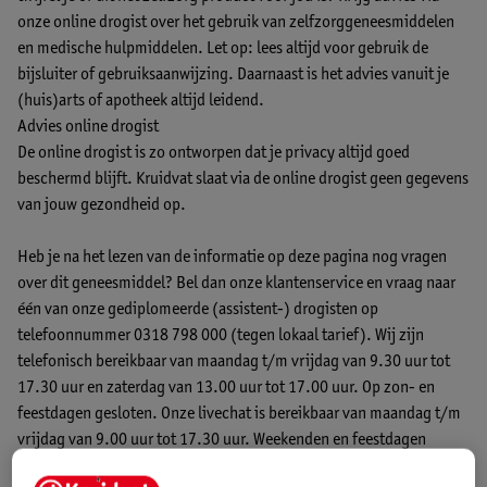
onze online drogist over het gebruik van zelfzorggeneesmiddelen
en medische hulpmiddelen. Let op: lees altijd voor gebruik de
bijsluiter of gebruiksaanwijzing. Daarnaast is het advies vanuit je
(huis)arts of apotheek altijd leidend.
Advies online drogist
De online drogist is zo ontworpen dat je privacy altijd goed
beschermd blijft. Kruidvat slaat via de online drogist geen gegevens
van jouw gezondheid op.
Heb je na het lezen van de informatie op deze pagina nog vragen
over dit geneesmiddel? Bel dan onze klantenservice en vraag naar
één van onze gediplomeerde (assistent-) drogisten op
telefoonnummer 0318 798 000 (tegen lokaal tarief). Wij zijn
telefonisch bereikbaar van maandag t/m vrijdag van 9.30 uur tot
17.30 uur en zaterdag van 13.00 uur tot 17.00 uur. Op zon- en
feestdagen gesloten.
Onze livechat
is bereikbaar van maandag t/m
vrijdag van 9.00 uur tot 17.30 uur. Weekenden en feestdagen
gesloten. Wij adviseren niet verder te gaan met de bestelling van