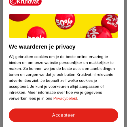
geneesmiddelen wanneer je vragen nog onbeantwoord zijn.
Gecertificeerde winkels en webshops met de Groene Plus doen er
alles aan om hun klanten juist en deskundig te adviseren over
zelfzorggeneesmiddelen. Het kan altijd gebeuren dat je een klacht
hebt over onze advisering. Wij horen dat graag om onze service te
verbeteren, ,
neem dan contact op met onze klantenservice.
We
helpen je graag!
We waarderen je privacy
Wij gebruiken cookies om je de beste online ervaring te
bieden en om onze website persoonlijker en makkelijker te
maken.
Zo kunnen we jou de beste acties en aanbiedingen
tonen en zorgen we dat je ook buiten Kruidvat.nl relevante
advertenties ziet.
Je bepaalt zelf welke cookies je
accepteert.
Je kunt je voorkeuren altijd aanpassen of
intrekken.
Meer informatie over hoe we je gegevens
verwerken lees je in ons
Privacybeleid
.
Accepteer