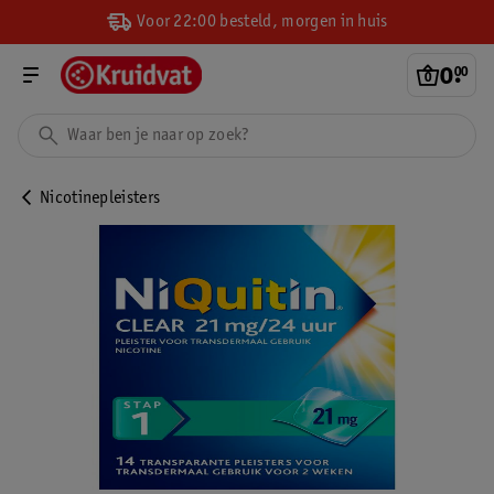
Voor 22:00 besteld, morgen in huis
0
.
00
Nicotinepleisters