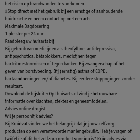
het risico op brandwonden te voorkomen.
#Stop direct met het gebruik bij een ernstige of aanhoudende
huidreactie en neem contact op met een arts.
Maximale Dagdosering
1 pleister per 24 uur
Raadpleeg uw huisarts bij
Bij gebruik van medicijnen als theofylline, antidepressiva,
antipsychotica, bètablokkers, medicijnen tegen
hartritmestoornissen of tegen kanker. Bij zwangerschap of het
geven van borstvoeding. Bij (ernstig) astma of COPD,
hartaandoeningen en/of diabetes. Bij eerdere stoppogingen zonder
resultaat.
Download de bijsluiter
Op thuisarts.nl vind je betrouwbare
informatie over klachten, ziektes en geneesmiddelen.
Advies online drogist
Wil je persoonlijk advies?
Bij Kruidvat vinden we het belangrijk dat je jouw zelfzorg
producten op een verantwoorde manier gebruikt. Heb je vragen of
twijfel je of dit het zelfzorg product voor jou is? Krijg advies via