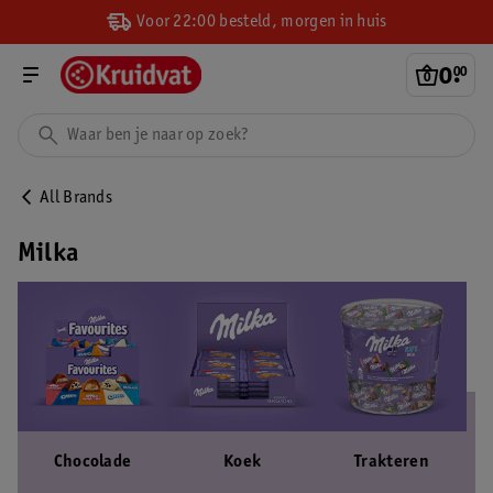
Voor 22:00 besteld, morgen in huis
0
.
00
All Brands
Milka
Chocolade
Koek
Trakteren