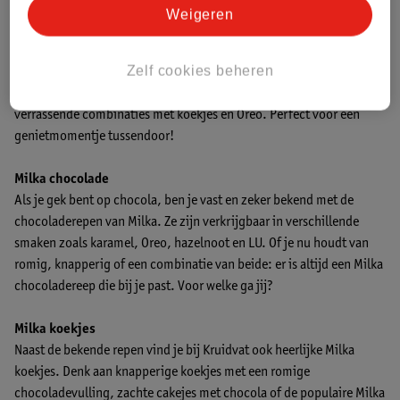
Advies door Kruidvat
Weigeren
Zelf cookies beheren
Zin in iets lekkers? Bij Kruidvat vind je een uitgebreid assortiment
Milka chocolade. Van de klassieke Milka chocoladereep tot
verrassende combinaties met koekjes en Oreo. Perfect voor een
genietmomentje tussendoor!
Milka chocolade
Als je gek bent op chocola, ben je vast en zeker bekend met de
chocoladerepen van Milka. Ze zijn verkrijgbaar in verschillende
smaken zoals karamel, Oreo, hazelnoot en LU. Of je nu houdt van
romig, knapperig of een combinatie van beide: er is altijd een Milka
chocoladereep die bij je past. Voor welke ga jij?
Milka koekjes
Naast de bekende repen vind je bij Kruidvat ook heerlijke Milka
koekjes. Denk aan knapperige koekjes met een romige
chocoladevulling, zachte cakejes met chocola of de populaire Milka