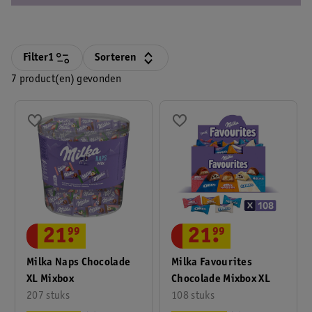
Filter
1
Sorteren
7 product(en) gevonden
21
.
99
21
.
99
Milka Naps Chocolade
Milka Favourites
XL Mixbox
Chocolade Mixbox XL
207 stuks
108 stuks