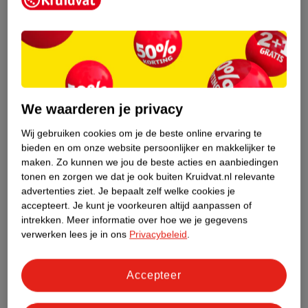
We waarderen je privacy
Wij gebruiken cookies om je de beste online ervaring te
van
17
.
49
bieden en om onze website persoonlijker en makkelijker te
34
.
99
maken.
Zo kunnen we jou de beste acties en aanbiedingen
Milka Oreo
tonen en zorgen we dat je ook buiten Kruidvat.nl relevante
Chocoladereep XL Doos
advertenties ziet.
Je bepaalt zelf welke cookies je
36 x 37g, THT 07-09-
accepteert.
Je kunt je voorkeuren altijd aanpassen of
2026
intrekken.
Meer informatie over hoe we je gegevens
verwerken lees je in ons
Privacybeleid
.
Niet op voorraad
Accepteer