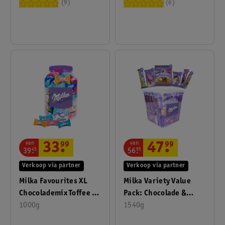
9
6
van
van
33
.
99
47
.
99
39
.
45
56
.
95
Verkoop via partner
Verkoop via partner
Milka Favourites XL
Milka Variety Value
Chocolademix Toffee &
Pack: Chocolade &
Nut, Oreo, Cheesecake
1000g
Koekjespakket
1540g
& Milkini