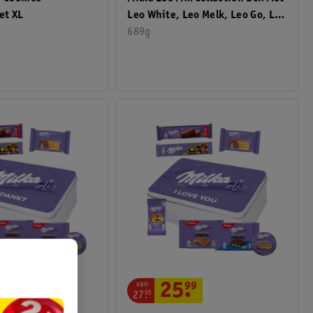
et XL
Leo White, Leo Melk, Leo Go, Leo
Crispy Choco En Leo Crispy
689g
Hazelnut
van
.
99
25
.
99
27
.
95