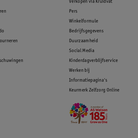
Verkopen via Kruidvat
eren
Pers
Winkelformule
do
Bedrijfsgegevens
tourneren
Duurzaamheid
Social Media
rschuwingen
Kinderdagverblijfservice
Werken bij
Informatiepagina's
Keurmerk Zelfzorg Online