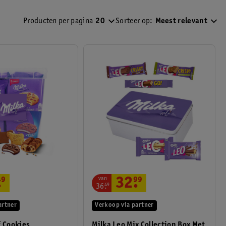
Producten per pagina
20
Sorteer op:
Meest relevant
van
.
49
32
.
99
36
.
49
artner
Verkoop via partner
f Cookies
Milka Leo Mix Collection Box Met