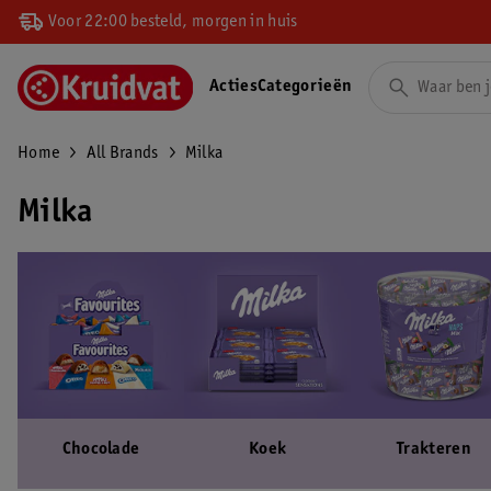
Voor 22:00 besteld, morgen in huis
Acties
Categorieën
Home
All Brands
Milka
Milka
Chocolade
Koek
Trakteren