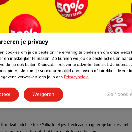
Verkoop via partner
Verkoop via p
s Met
Milka Mix Collection Box Choco &
Milka Mix Co
Cookies Met Boodschap "Ik Hou
Cookies Met
Van Jou"
451g
"Bedankt"
451g
rderen je privacy
ken cookies om je de beste online ervaring te bieden en om onze websi
er en makkelijker te maken.
Zo kunnen we jou de beste acties en aanb
e dat je ook buiten Kruidvat.nl relevante advertenties ziet.
Je bepaalt 
 vind je een uitgebreid assortiment Milka chocolade. Van de klassieke Mil
accepteert.
Je kunt je voorkeuren altijd aanpassen of intrekken.
Meer in
 tussendoor!
gegevens verwerken lees je in ons
Privacybeleid
.
pteer
Weigeren
Zelf cooki
e vast en zeker bekend met de chocoladerepen van Milka. Ze zijn verkrijgb
en combinatie van beide: er is altijd een Milka chocoladereep die bij je p
j Kruidvat ook heerlijke Milka koekjes. Denk aan knapperige koekjes met 
l voor bij de koffie, als traktatie of als tussendoortje.