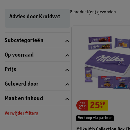
8 product(en) gevonden
Advies door Kruidvat
Subcategorieën
Op voorraad
Prijs
Geleverd door
Maat en inhoud
van
25
.
99
27
.
95
Verwijder filters
Verkoop via partner
Milka Mix Collection Box C