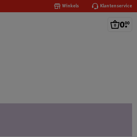
Winkels
Klantenservice
0
.
00