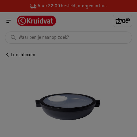
Voor 22:00 besteld, morgen in huis
0
.
00
Lunchboxen