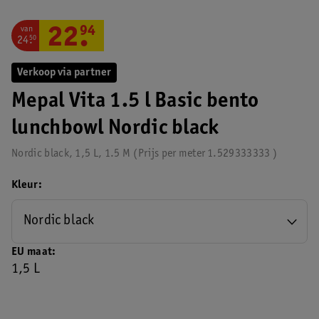
van
22
.
94
24
.
50
Verkoop via partner
Mepal Vita 1.5 l Basic bento
lunchbowl Nordic black
Nordic black, 1,5 L, 1.5 M
Prijs per
meter
1.529333333
Kleur
Nordic black
EU maat
1,5 L