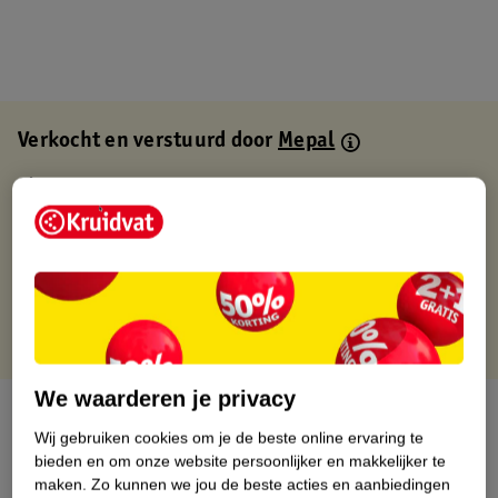
Verkocht en verstuurd door
Mepal
Binnen 1 werkdag verstuurd
Gratis thuisbezorgd
Gratis retourneren via verkooppartner.
Gratis punten met je Kruidvat kaart
We waarderen je privacy
Over dit product
Wij gebruiken cookies om je de beste online ervaring te
bieden en om onze website persoonlijker en makkelijker te
Productinformatie
maken.
Zo kunnen we jou de beste acties en aanbiedingen