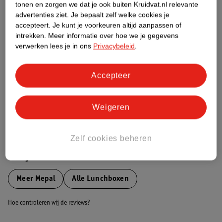
tonen en zorgen we dat je ook buiten Kruidvat.nl relevante
Etiketinformatie
advertenties ziet.
Je bepaalt zelf welke cookies je
accepteert.
Je kunt je voorkeuren altijd aanpassen of
intrekken.
Meer informatie over hoe we je gegevens
Nature Impact Score
verwerken lees je in ons
Privacybeleid
.
Dit product heeft (nog) geen Nature
Impact Score.
Accepteer
Meer informatie
Weigeren
Bestel & Bezorginformatie
Zelf cookies beheren
Bekijk ook
Meer
Mepal
Alle Lunchboxen
Hoe controleren wij de reviews?