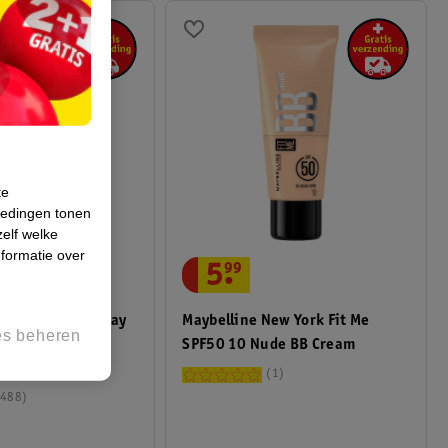
te
iedingen tonen
zelf welke
formatie over
5
.
99
ew York SuperStay
Maybelline New York Fit Me
es beheren
 Seductress
SPF50 10 Nude BB Cream
1
488