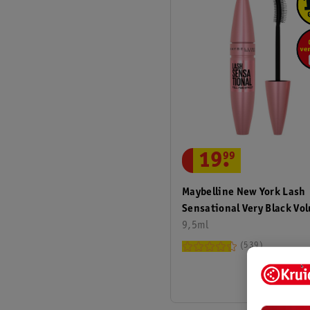
19
.
99
Maybelline New York Lash
Sensational Very Black Vo
Mascara
9,5ml
539