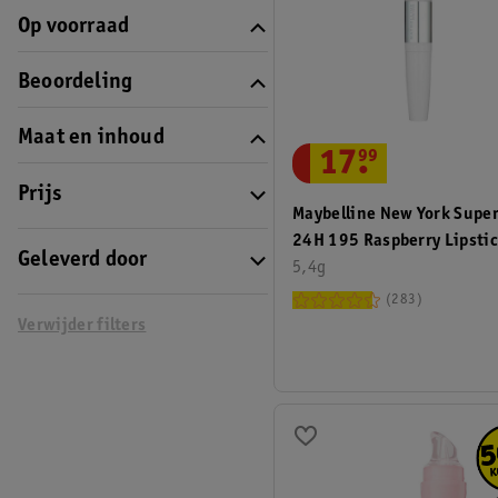
Op voorraad
Beoordeling
Maat en inhoud
17
.
99
Prijs
Maybelline New York Supe
24H 195 Raspberry Lipsti
Geleverd door
5,4g
283
Verwijder filters