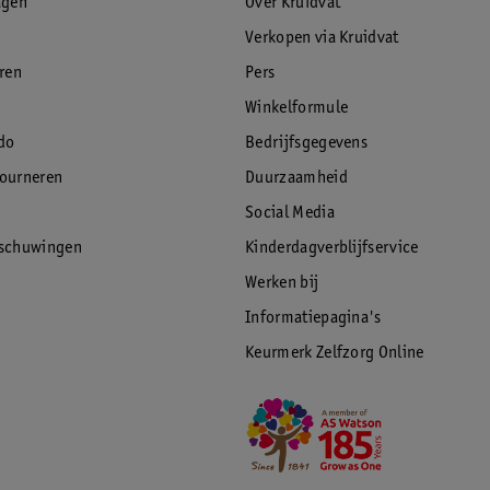
agen
Over Kruidvat
Verkopen via Kruidvat
eren
Pers
Winkelformule
do
Bedrijfsgegevens
tourneren
Duurzaamheid
Social Media
rschuwingen
Kinderdagverblijfservice
Werken bij
Informatiepagina's
Keurmerk Zelfzorg Online