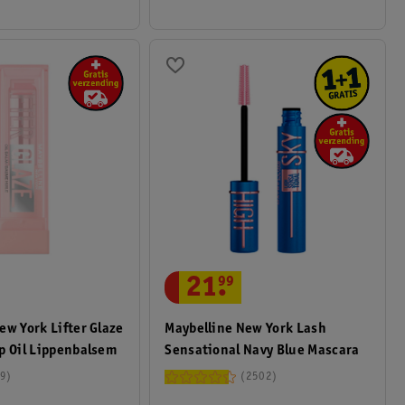
21
.
99
ew York Lifter Glaze
Maybelline New York Lash
p Oil Lippenbalsem
Sensational Navy Blue Mascara
9
2502