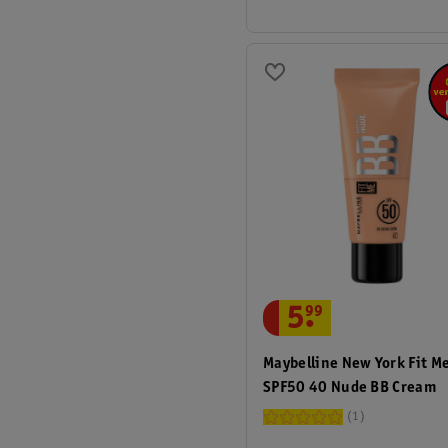
5
.
99
Maybelline New York Fit M
SPF50 40 Nude BB Cream
1