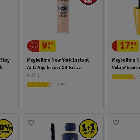
van
9
.
99
17
.
99
15
.
99
rStay
Maybelline New York Instant
Maybelline 
ck
Anti Age Eraser 03 Fair
Volum'Expres
Concealer
6,8ml
Smoky Eyes 
1704