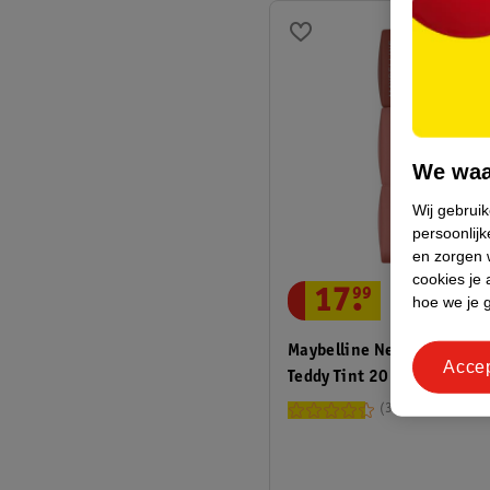
We waa
Wij gebrui
persoonlijk
en zorgen w
cookies je 
17
.
99
hoe we je 
Maybelline New York Supe
Acce
Teddy Tint 20 Mascara Tea
Lippenstift
350