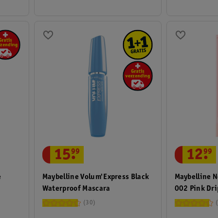
15
.
99
12
.
99
e
Maybelline Volum'Express Black
Maybelline N
Waterproof Mascara
002 Pink Dri
30