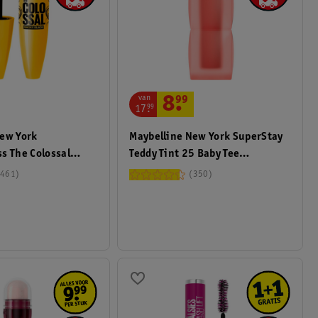
van
8
.
99
17
.
99
New York
Maybelline New York SuperStay
s The Colossal
Teddy Tint 25 Baby Tee
Volume Mascara
Lippenstift
461
350