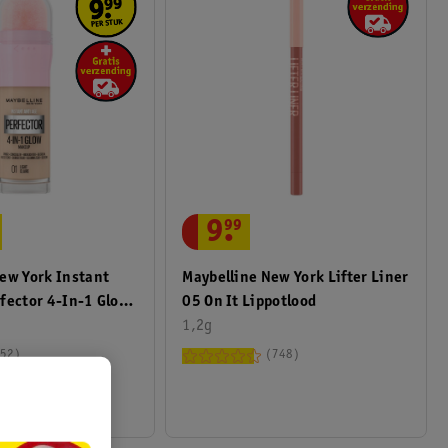
9
.
99
ew York Instant
Maybelline New York Lifter Liner
fector 4-In-1 Glow
05 On It Lippotlood
ler
1,2g
52
748