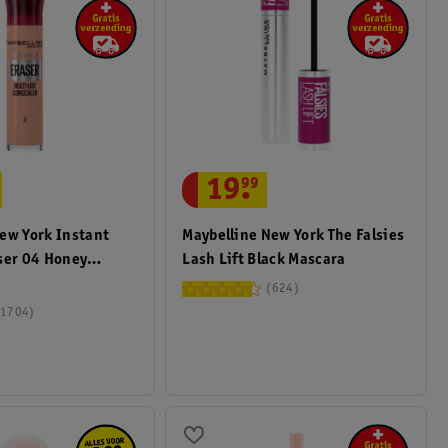
19
.
99
ew York Instant
Maybelline New York The Falsies
ser 04 Honey
Lash Lift Black Mascara
624
1704