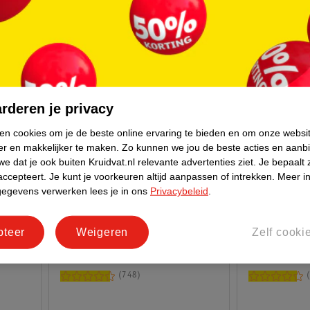
rderen je privacy
ken cookies om je de beste online ervaring te bieden en om onze websi
er en makkelijker te maken.
Zo kunnen we jou de beste acties en aanb
e dat je ook buiten Kruidvat.nl relevante advertenties ziet.
Je bepaalt 
accepteert.
Je kunt je voorkeuren altijd aanpassen of intrekken.
Meer in
12
.
99
16
.
99
gegevens verwerken lees je in ons
Privacybeleid
.
Maybelline New York Lifter Gloss
Maybelline N
rStay
pteer
Weigeren
Zelf cooki
3 Moon Lipgloss
Matte Ink 65
r
5,4ml
Lipstick
5ml
748