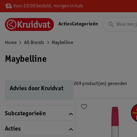
Voor 22:00 besteld, morgen in huis
Acties
Categorieën
Home
All Brands
Maybelline
Maybelline
269 product(en) gevonden
Advies door Kruidvat
Subcategorieën
Acties