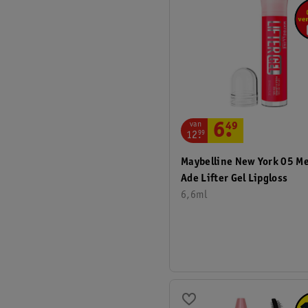
van
6
.
49
12
.
99
Maybelline New York 05 M
Ade Lifter Gel Lipgloss
6,6ml