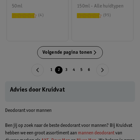
50ml
Antitranspirant Spray
150ml - Alle huidtypen
4
95
Volgende pagina tonen
1
2
3
4
5
6
Advies door Kruidvat
Deodorant voor mannen
Ben jij op zoek naar de beste deodorant voor mannen? Bij Kruidvat
hebben we een groot assortiment aan
mannen deodorant
van