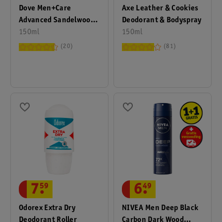
Dove Men+Care
Axe Leather & Cookies
Advanced Sandelwood
Deodorant & Bodyspray
+ Vanilla
150ml
150ml
Antitranspirant Spray
20
81
7
.
59
6
.
49
Odorex Extra Dry
NIVEA Men Deep Black
Deodorant Roller
Carbon Dark Wood