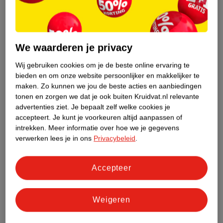
9
.
99
5
.
79
We waarderen je privacy
Rexona Men Maximum
NIVEA Men Dry Impact
Wij gebruiken cookies om je de beste online ervaring te
Protection Intense
Antitranspirant Roller
bieden en om onze website persoonlijker en makkelijker te
Sport Antitranspirant
45ml
50ml - Alle huidtypen
maken.
Zo kunnen we jou de beste acties en aanbiedingen
Stick
19
267
tonen en zorgen we dat je ook buiten Kruidvat.nl relevante
advertenties ziet.
Je bepaalt zelf welke cookies je
accepteert.
Je kunt je voorkeuren altijd aanpassen of
intrekken.
Meer informatie over hoe we je gegevens
verwerken lees je in ons
Privacybeleid
.
Accepteer
Weigeren