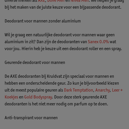
diverse merken als
AXE
,
Dove Men
en
Nivea Men
. We helpen je graag
bij het maken van de juiste keuze voor een bijpassende deodorant.
Deodorant voor mannen zonder aluminium
Wil je graag een natuurlijke deodorant voor mannen waar geen
aluminium in zit? Dan zijn de deodoranten van
Sanex 0.0%
wat
voor jou. Hierin heb je keuze uit een deodorant roller en een spray.
Geurende deodorant voor mannen
De AXE deodoranten bij Kruidvat zijn speciaal voor mannen en
hebben een onderscheidende geur. Zo kun je bijvoorbeeld kiezen
uit de meest populaire geuren als
Dark Temptation
,
Anarchy
,
Leer +
Koekjes
en
Gold Bodyspray
. Door deze sterk geurende AXE
deodoranten is het niet meer nodig om parfum op te doen.
Anti-transpirant voor mannen