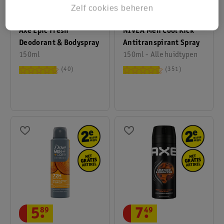
Zelf cookies beheren
7
.
49
5
.
79
Axe Epic Fresh
NIVEA Men Cool Kick
Deodorant & Bodyspray
Antitranspirant Spray
150ml
150ml - Alle huidtypen
40
351
5
.
89
7
.
49