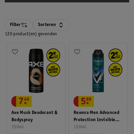
Filter
Sorteren
120 product(en) gevonden
7
.
49
5
.
89
Axe Musk Deodorant &
Rexona Men Advanced
Bodyspray
Protection Invisible
150ml
Ice Antitranspirant
150ml