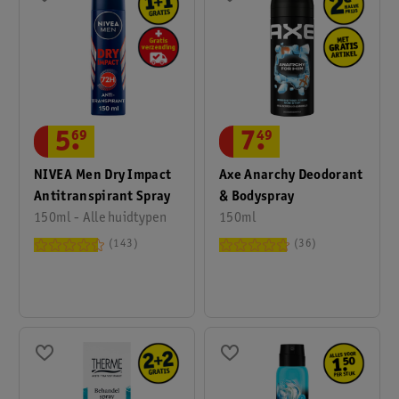
5
.
69
7
.
49
NIVEA Men Dry Impact
Axe Anarchy Deodorant
Antitranspirant Spray
& Bodyspray
150ml - Alle huidtypen
150ml
143
36