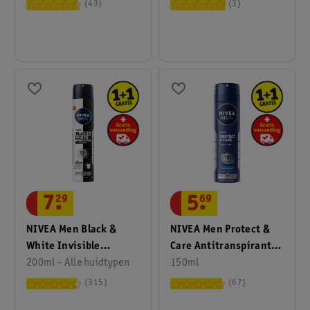
Spray
43
3
7
.
29
5
.
69
NIVEA Men Black &
NIVEA Men Protect &
White Invisible
Care Antitranspirant
Original
200ml - Alle huidtypen
Spray
150ml
Antitranspirant Spray
315
67