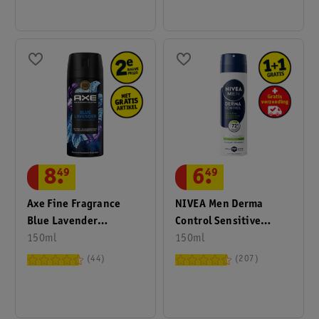
8
.
49
6
.
49
Axe Fine Fragrance
NIVEA Men Derma
Blue Lavender
Control Sensitive
Deodorant Bodyspray
150ml
Antitranspirant Spray
150ml
44
207