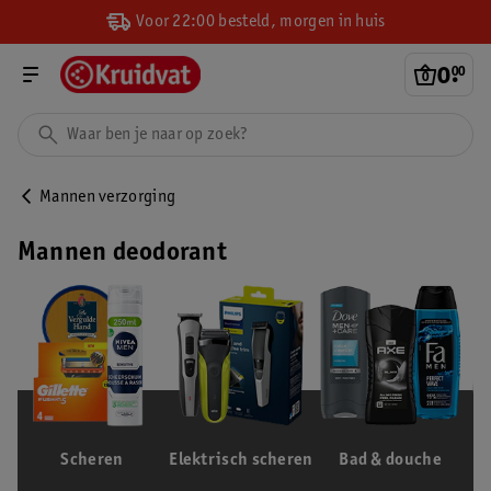
Voor 22:00 besteld, morgen in huis
0
.
00
Mannen verzorging
Mannen deodorant
Scheren
Elektrisch scheren
Bad & douche