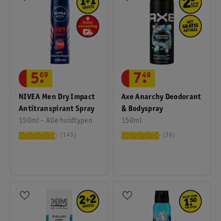
5
.
69
7
.
49
NIVEA Men Dry Impact
Axe Anarchy Deodorant
Antitranspirant Spray
& Bodyspray
150ml - Alle huidtypen
150ml
143
36