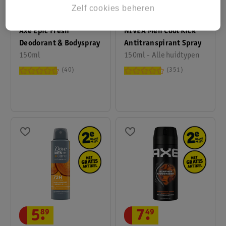
Zelf cookies beheren
7
.
49
5
.
79
Axe Epic Fresh
NIVEA Men Cool Kick
Deodorant & Bodyspray
Antitranspirant Spray
150ml
150ml - Alle huidtypen
40
351
5
.
89
7
.
49