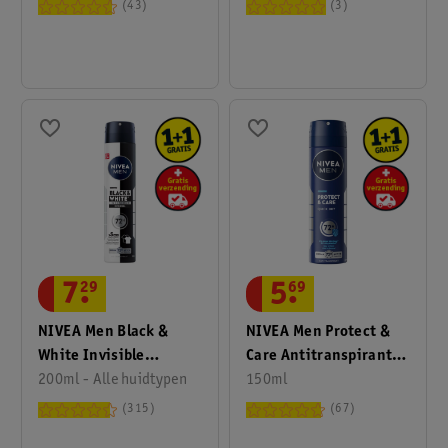
Spray
43
3
7
.
29
5
.
69
NIVEA Men Black &
NIVEA Men Protect &
White Invisible
Care Antitranspirant
Original
200ml - Alle huidtypen
Spray
150ml
Antitranspirant Spray
315
67