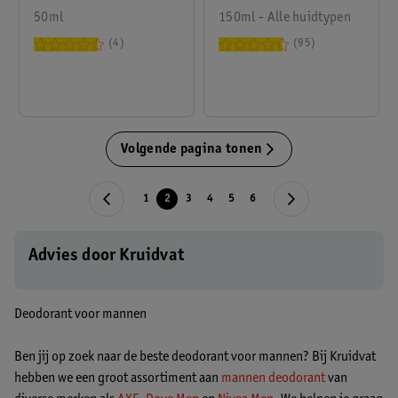
50ml
Antitranspirant Spray
150ml - Alle huidtypen
4
95
Volgende pagina tonen
1
2
3
4
5
6
Advies door Kruidvat
Deodorant voor mannen
Ben jij op zoek naar de beste deodorant voor mannen? Bij Kruidvat
hebben we een groot assortiment aan
mannen deodorant
van