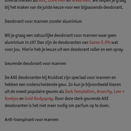
diverse merken als
AXE
,
Dove Men
en
Nivea Men
. We helpen je graag
bij het maken van de juiste keuze voor een bijpassende deodorant.
Deodorant voor mannen zonder aluminium
Wil je graag een natuurlijke deodorant voor mannen waar geen
aluminium in zit? Dan zijn de deodoranten van
Sanex 0.0%
wat
voor jou. Hierin heb je keuze uit een deodorant roller en een spray.
Geurende deodorant voor mannen
De AXE deodoranten bij Kruidvat zijn speciaal voor mannen en
hebben een onderscheidende geur. Zo kun je bijvoorbeeld kiezen
uit de meest populaire geuren als
Dark Temptation
,
Anarchy
,
Leer +
Koekjes
en
Gold Bodyspray
. Door deze sterk geurende AXE
deodoranten is het niet meer nodig om parfum op te doen.
Anti-transpirant voor mannen