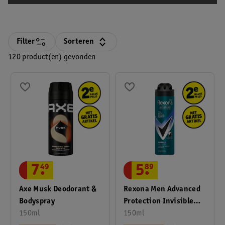
Filter
Sorteren
120 product(en) gevonden
7
.
49
5
.
89
Axe Musk Deodorant &
Rexona Men Advanced
Bodyspray
Protection Invisible
150ml
Ice Antitranspirant
150ml