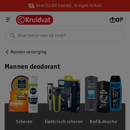
Voor 22:00 besteld, morgen in huis
0
.
00
Mannen verzorging
Mannen deodorant
Scheren
Elektrisch scheren
Bad & douche