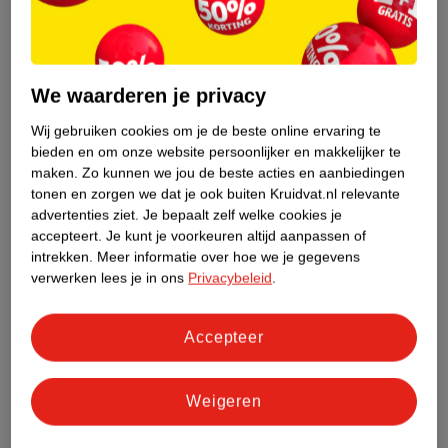
9
.
99
5
.
79
We waarderen je privacy
Rexona Men Maximum
NIVEA Men Dry Impact
Wij gebruiken cookies om je de beste online ervaring te
Protection Intense
Antitranspirant Roller
bieden en om onze website persoonlijker en makkelijker te
Sport Antitranspirant
45ml
50ml - Alle huidtypen
maken.
Zo kunnen we jou de beste acties en aanbiedingen
Stick
19
267
tonen en zorgen we dat je ook buiten Kruidvat.nl relevante
advertenties ziet.
Je bepaalt zelf welke cookies je
accepteert.
Je kunt je voorkeuren altijd aanpassen of
intrekken.
Meer informatie over hoe we je gegevens
verwerken lees je in ons
Privacybeleid
.
Accepteer
Weigeren