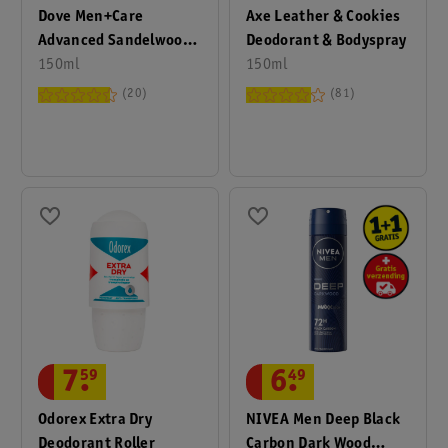
Dove Men+Care
Axe Leather & Cookies
Advanced Sandelwood
Deodorant & Bodyspray
+ Vanilla
150ml
150ml
Antitranspirant Spray
20
81
7
.
59
6
.
49
Odorex Extra Dry
NIVEA Men Deep Black
Deodorant Roller
Carbon Dark Wood