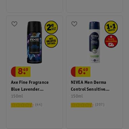
8
.
49
6
.
49
Axe Fine Fragrance
NIVEA Men Derma
Blue Lavender
Control Sensitive
Deodorant Bodyspray
150ml
Antitranspirant Spray
150ml
44
207