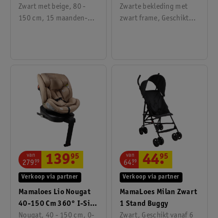
Autostoel
Zwart met beige, 80 -
Kinderwagen Incl.
Zwarte bekleding met
150 cm, 15 maanden-12
Autostoel
zwart frame, Geschikt
jaar
vanaf 0 maanden, 17 KG
van
van
139
.
95
44
.
95
279
.
99
64
.
99
Verkoop via partner
Verkoop via partner
Mamaloes Lio Nougat
MamaLoes Milan Zwart
40-150 Cm 360° I-Size
1 Stand Buggy
Autostoel
Nougat, 40 - 150 cm, 0-
Zwart, Geschikt vanaf 6