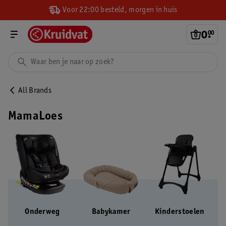
Voor 22:00 besteld, morgen in huis
0
.
00
All Brands
MamaLoes
Onderweg
Babykamer
Kinderstoelen
B