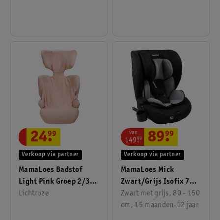
van
89
.
99
24
.
99
149
.
99
Verkoop via partner
Verkoop via partner
MamaLoes Mick
MamaLoes Badstof
Zwart/Grijs Isofix 76-
Light Pink Groep 2/3
150 Cm I-Size
Zwart met grijs, 80 - 150
Autostoelhoes
Lichtroze
Autostoel
cm, 15 maanden-12 jaar