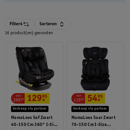
Filter
4
Sorteren
16 product(en) gevonden
van
van
129
.
95
54
.
95
299
.
99
119
.
99
Verkoop via partner
Verkoop via partner
MamaLoes Sef Zwart
MamaLoes Saar Zwart
40-150 Cm 360° I-Size
76-150 Cm I-Size