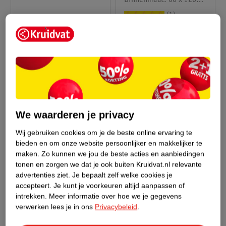
Binnenmaat: 60 x 120
cm
1
We waarderen je privacy
Wij gebruiken cookies om je de beste online ervaring te
bieden en om onze website persoonlijker en makkelijker te
maken.
Zo kunnen we jou de beste acties en aanbiedingen
van
van
249
.
99
229
.
99
479
.
99
429
.
99
tonen en zorgen we dat je ook buiten Kruidvat.nl relevante
advertenties ziet.
Je bepaalt zelf welke cookies je
Verkoop via partner
Verkoop via partner
accepteert.
Je kunt je voorkeuren altijd aanpassen of
MamaLoes Marly
MamaLoes Marly
intrekken.
Meer informatie over hoe we je gegevens
Zwart/Rose 3-In-1
Zwart/Antraciet 3-In-
verwerken lees je in ons
Privacybeleid
.
Combi Kinderwagen
Rose frame met zwarte
1 Combi Kinderwagen
Antraciet met zwart