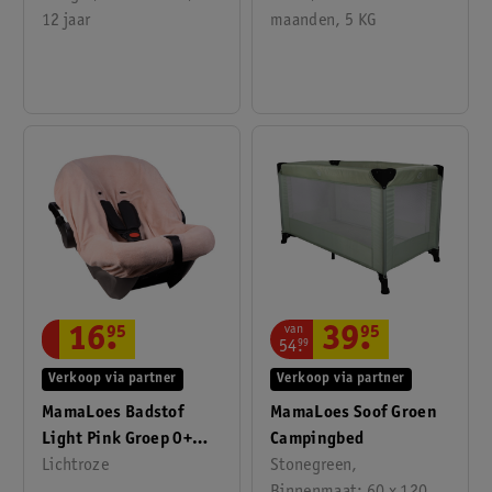
12 jaar
maanden, 5 KG
van
39
.
95
16
.
95
54
.
99
Verkoop via partner
Verkoop via partner
MamaLoes Soof Groen
MamaLoes Badstof
Campingbed
Light Pink Groep 0+
Stonegreen,
Autostoelhoes
Lichtroze