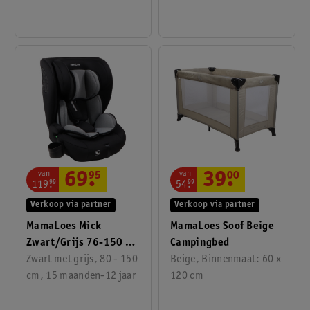
van
van
69
.
95
39
.
00
119
.
99
54
.
99
Verkoop via partner
Verkoop via partner
MamaLoes Mick
MamaLoes Soof Beige
Zwart/Grijs 76-150 Cm
Campingbed
I-Size Autostoel
Zwart met grijs, 80 - 150
Beige, Binnenmaat: 60 x
cm, 15 maanden-12 jaar
120 cm