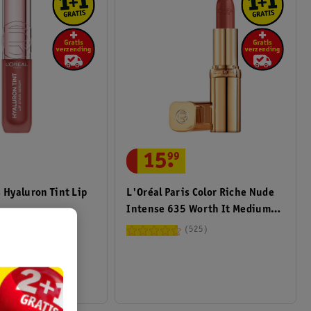
15
.
99
s Hyaluron Tint Lip
L'Oréal Paris Color Riche Nude
Intense 635 Worth It Medium
Satin Lippenstift
166
525