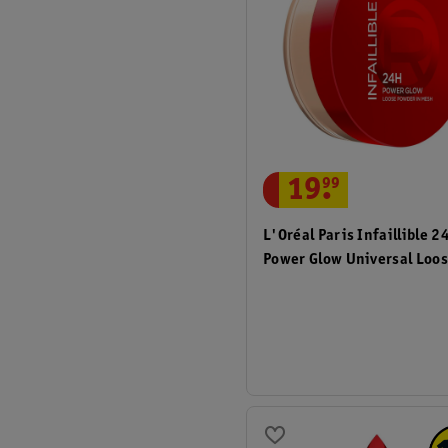
19
.
99
L'Oréal Paris Infaillible 2
Power Glow Universal Loo
Powder