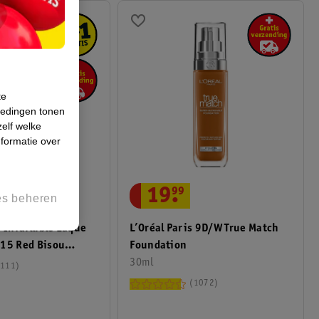
te
iedingen tonen
zelf welke
formatie over
19
.
99
es beheren
L’Oréal Paris 9D/W True Match
 Infaillible Laque
Foundation
415 Red Bisou
30ml
111
1072