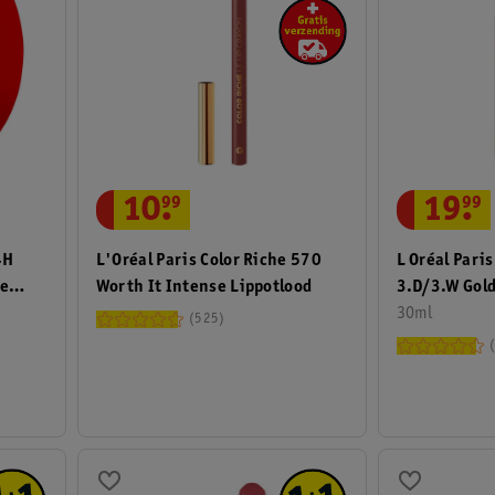
19
.
99
10
.
99
L Oréal Pari
L'Oréal Paris Color Riche 570
4H
3.D/3.W Gol
Worth It Intense Lippotlood
se
Foundation
30ml
525