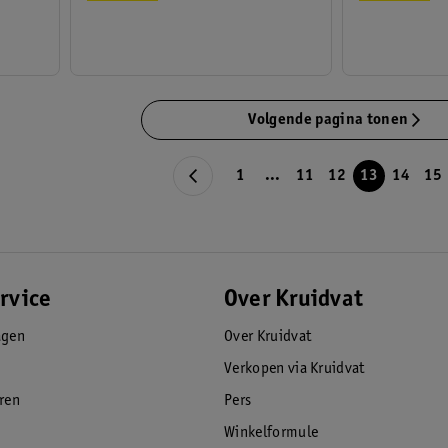
Volgende pagina tonen
1
...
11
12
13
14
15
rvice
Over Kruidvat
agen
Over Kruidvat
Verkopen via Kruidvat
eren
Pers
Winkelformule