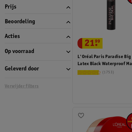
Prijs
Beoordeling
Acties
21
.
99
Op voorraad
L'Oréal Paris Paradise Big
Latex Black Waterproof M
Geleverd door
1753
Verwijder filters