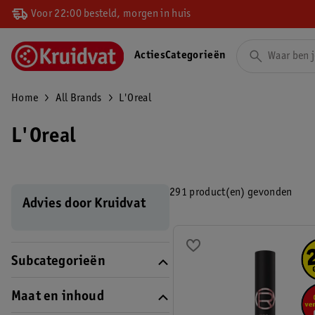
Voor 22:00 besteld, morgen in huis
Acties
Categorieën
Home
All Brands
L'Oreal
L'Oreal
291 product(en) gevonden
Advies door Kruidvat
Subcategorieën
Maat en inhoud