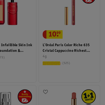
10
.
99
L’Oréal Paris Color Riche 635
 Infaillible Skin Ink
Cristal Cappuccino Richest
Foundation &
Lipliner
4g
73
525