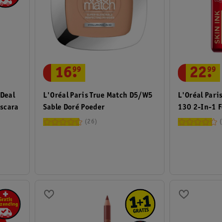
16
.
99
22
.
99
 Deal
L'Oréal Paris True Match D5/W5
L'Oréal Paris
ascara
Sable Doré Poeder
130 2-In-1 
Concealer
26