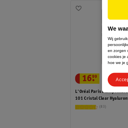
We waa
Wij gebrui
persoonlijk
en zorgen w
cookies je 
hoe we je 
16
.
99
Acce
L'Oréal Paris Plump Ambit
101 Cristal Clear Hyaluron
Oil
83