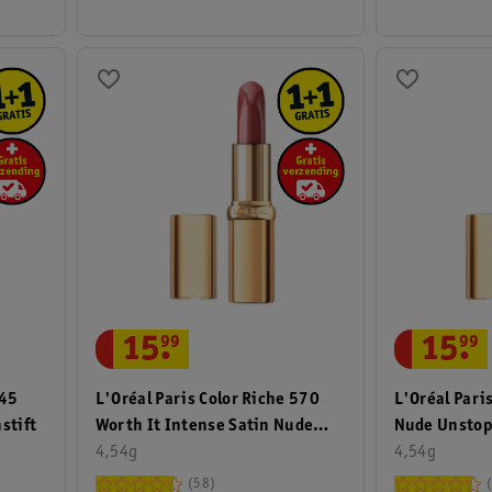
15
.
99
15
.
99
L'Oréal Paris Color Riche 570
L'Oréal Pari
345
Worth It Intense Satin Nude
Nude Unstop
stift
Lippenstift
4,54g
Lippenstift
4,54g
58