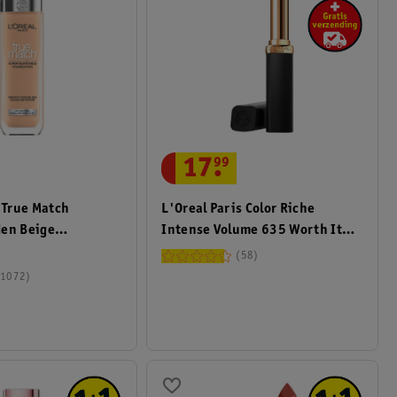
17
.
99
s True Match
L'Oreal Paris Color Riche
den Beige
Intense Volume 635 Worth It
Medium Matte Lippenstift
58
1072