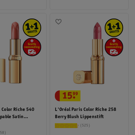
15
.
99
s Color Riche 540
L'Oréal Paris Color Riche 258
pable Satin
Berry Blush Lippenstift
525
58