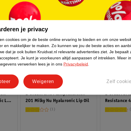
rderen je privacy
ken cookies om je de beste online ervaring te bieden en om onze websi
er en makkelijker te maken.
Zo kunnen we jou de beste acties en aanb
e dat je ook buiten Kruidvat.nl relevante advertenties ziet.
Je bepaalt 
accepteert.
Je kunt je voorkeuren altijd aanpassen of intrekken.
Meer in
gegevens verwerken lees je in ons
Privacybeleid
.
16
.
99
18
.
99
pteer
Weigeren
Zelf cooki
ion
L'Oréal Paris Plump Ambition
L'Oréal Paris
ic Lip
201 Milky Nu Hyaluronic Lip Oil
Resistance 
Lippenstift
1