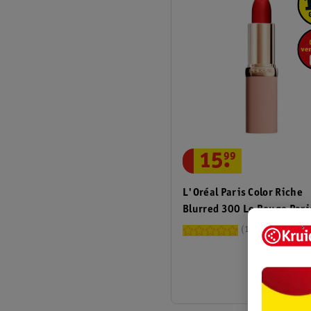
15
.
99
L'Oréal Paris Color Riche
Blurred 300 Le Rouge Pari
Matte Lipstick
1