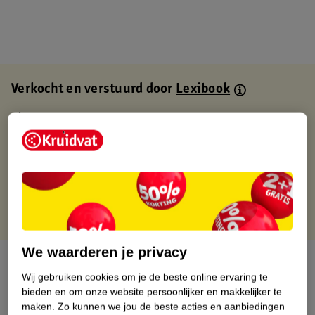
Verkocht en verstuurd door
Lexibook
Binnen 1 werkdag verstuurd
Gratis thuisbezorgd
Gratis retourneren via verkooppartner.
Gratis punten met je Kruidvat kaart
We waarderen je privacy
Over dit product
Wij gebruiken cookies om je de beste online ervaring te
bieden en om onze website persoonlijker en makkelijker te
Productinformatie
maken.
Zo kunnen we jou de beste acties en aanbiedingen