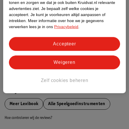
tonen en zorgen we dat je ook buiten Kruidvat.nl relevante
Etiketinformatie
advertenties ziet.
Je bepaalt zelf welke cookies je
accepteert.
Je kunt je voorkeuren altijd aanpassen of
intrekken.
Meer informatie over hoe we je gegevens
Nature Impact Score
verwerken lees je in ons
Privacybeleid
.
Dit product heeft (nog) geen Nature
Impact Score.
Accepteer
Meer informatie
Weigeren
Bestel & Bezorginformatie
Zelf cookies beheren
Bekijk ook
Meer
Lexibook
Alle Speelgoedinstrumenten
Hoe controleren wij de reviews?