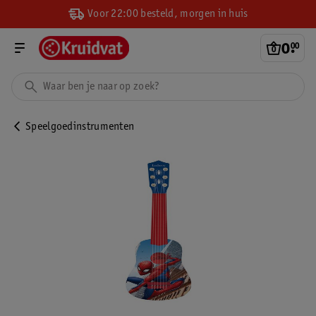
Voor 22:00 besteld, morgen in huis
0
.
00
Speelgoedinstrumenten