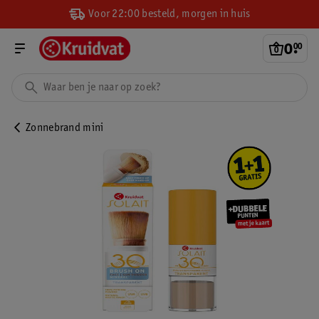
Voor 22:00 besteld, morgen in huis
0
.
00
Zonnebrand mini