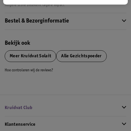
Hogere score betekent lagere impact
Bestel & Bezorginformatie
Bekijk ook
Meer
Kruidvat Solait
Alle Gezichtspoeder
Hoe controleren wij de reviews?
Kruidvat Club
Klantenservice