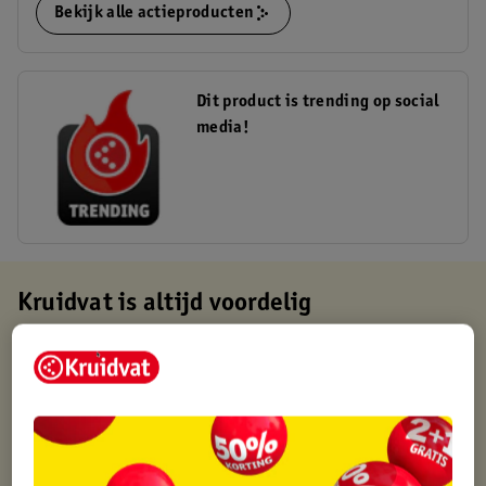
Bekijk alle actieproducten
Dit product is trending op social
media!
Kruidvat is altijd voordelig
Gratis ophalen in de winkel
Op werkdagen voor 22:00 uur besteld, volgende dag in huis
Gratis thuisbezorgd vanaf 50.00
Gratis retourneren binnen 30 dagen
Gratis punten met je Kruidvat kaart