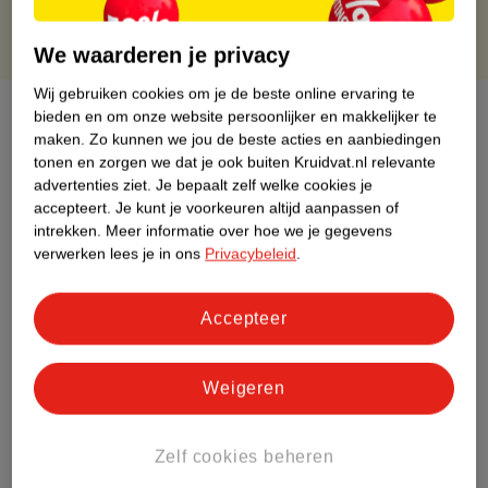
We waarderen je privacy
Wij gebruiken cookies om je de beste online ervaring te
Over dit product
bieden en om onze website persoonlijker en makkelijker te
maken.
Zo kunnen we jou de beste acties en aanbiedingen
Productinformatie
tonen en zorgen we dat je ook buiten Kruidvat.nl relevante
advertenties ziet.
Je bepaalt zelf welke cookies je
accepteert.
Je kunt je voorkeuren altijd aanpassen of
Etiketinformatie
intrekken.
Meer informatie over hoe we je gegevens
verwerken lees je in ons
Privacybeleid
.
Nature Impact Score
Accepteer
Rood (-) = hoge impact op het milieu.
Groen (+) = lage impact op het milieu.
Gebaseerd op wereldwijde
Weigeren
gemiddelden.
Zelf cookies beheren
Nature Impact Score: 47%
Bruiningsproducten gemiddelde: 7%