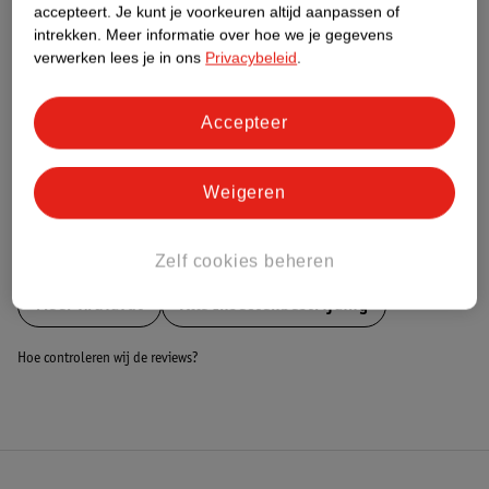
accepteert.
Je kunt je voorkeuren altijd aanpassen of
gemiddelden.
intrekken.
Meer informatie over hoe we je gegevens
verwerken lees je in ons
Privacybeleid
.
Nature Impact Score: 67%
Pest/Plant Control Products gemiddelde: 49%
Hogere score betekent lagere impact
Accepteer
Bestel & Bezorginformatie
Weigeren
Bekijk ook
Zelf cookies beheren
Meer
Kruidvat
Alle Insectenbestrijding
Hoe controleren wij de reviews?