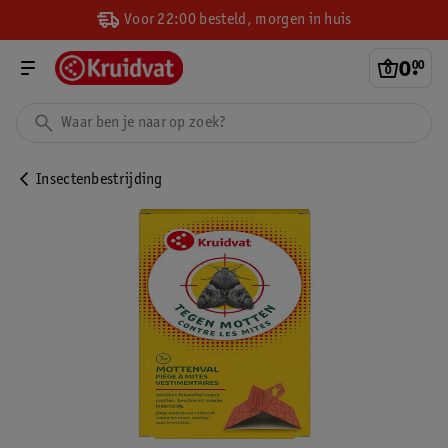
Voor 22:00 besteld, morgen in huis
0
.
00
Insectenbestrijding