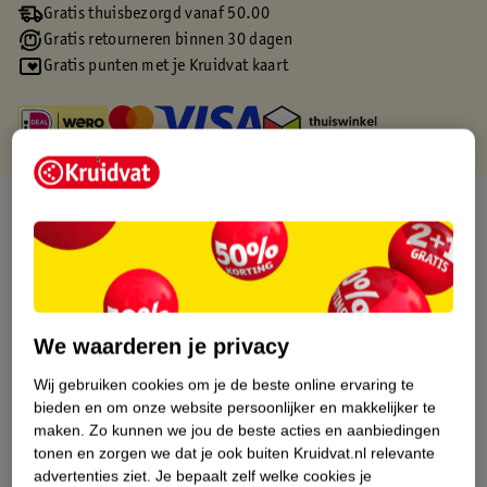
Gratis thuisbezorgd vanaf 50.00
Gratis retourneren binnen 30 dagen
Gratis punten met je Kruidvat kaart
Over dit product
Productinformatie
Etiketinformatie
We waarderen je privacy
Wij gebruiken cookies om je de beste online ervaring te
Nature Impact Score
bieden en om onze website persoonlijker en makkelijker te
Rood (-) = hoge impact op het milieu.
maken.
Zo kunnen we jou de beste acties en aanbiedingen
Groen (+) = lage impact op het milieu.
tonen en zorgen we dat je ook buiten Kruidvat.nl relevante
Gebaseerd op wereldwijde
advertenties ziet.
Je bepaalt zelf welke cookies je