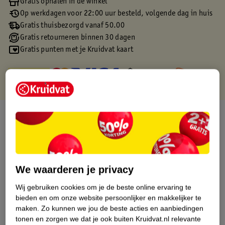
Gratis ophalen in de winkel
Op werkdagen voor 22:00 uur besteld, volgende dag in huis
Gratis thuisbezorgd vanaf 50.00
Gratis retourneren binnen 30 dagen
Gratis punten met je Kruidvat kaart
Over dit product
Productinformatie
Etiketinformatie
We waarderen je privacy
Wij gebruiken cookies om je de beste online ervaring te
Nature Impact Score
bieden en om onze website persoonlijker en makkelijker te
maken.
Zo kunnen we jou de beste acties en aanbiedingen
Rood (-) = hoge impact op het milieu.
tonen en zorgen we dat je ook buiten Kruidvat.nl relevante