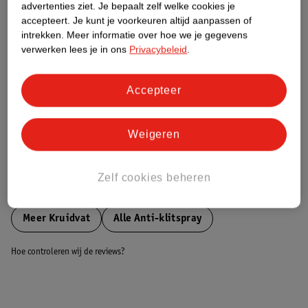
Groen (+) = lage impact op het milieu.
advertenties ziet.
Je bepaalt zelf welke cookies je
Gebaseerd op wereldwijde
accepteert.
Je kunt je voorkeuren altijd aanpassen of
gemiddelden.
intrekken.
Meer informatie over hoe we je gegevens
verwerken lees je in ons
Privacybeleid
.
Nature Impact Score: 45%
Haar - Styling (Niet-elektrisch) gemiddelde: 43%
Accepteer
Hogere score betekent lagere impact
Weigeren
Bestel & Bezorginformatie
Zelf cookies beheren
Bekijk ook
Meer
Kruidvat
Alle Anti-klitspray
Hoe controleren wij de reviews?