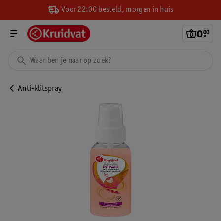
Voor 22:00 besteld, morgen in huis
0
.
00
Anti-klitspray