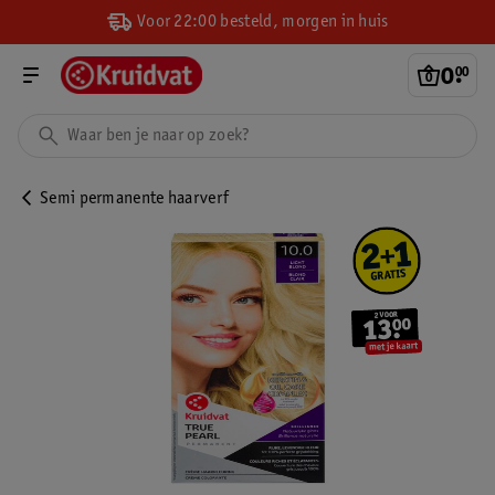
Voor 22:00 besteld, morgen in huis
0
.
00
Semi permanente haarverf