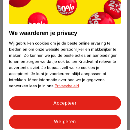
Gebaseerd op wereldwijde
gemiddelden.
Nature Impact Score: 62%
Haar - Kleurmiddelen gemiddelde: 48%
We waarderen je privacy
Hogere score betekent lagere impact
Wij gebruiken cookies om je de beste online ervaring te
bieden en om onze website persoonlijker en makkelijker te
Bestel & Bezorginformatie
maken.
Zo kunnen we jou de beste acties en aanbiedingen
tonen en zorgen we dat je ook buiten Kruidvat.nl relevante
advertenties ziet.
Je bepaalt zelf welke cookies je
Bekijk ook
accepteert.
Je kunt je voorkeuren altijd aanpassen of
intrekken.
Meer informatie over hoe we je gegevens
Meer
Kruidvat
Alle Semi permanente haarverf
verwerken lees je in ons
Privacybeleid
.
Hoe controleren wij de reviews?
Accepteer
Weigeren