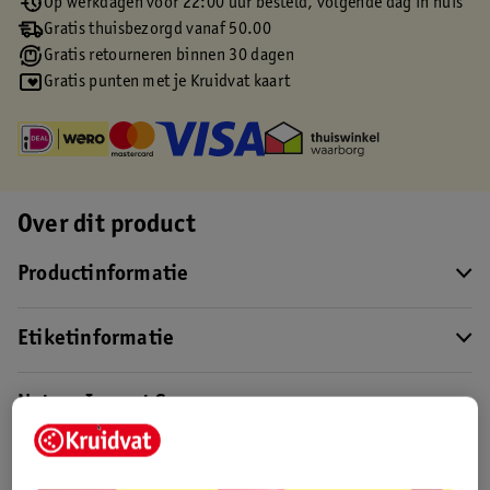
Op werkdagen voor 22:00 uur besteld, volgende dag in huis
Gratis thuisbezorgd vanaf 50.00
Gratis retourneren binnen 30 dagen
Gratis punten met je Kruidvat kaart
Over dit product
Productinformatie
Etiketinformatie
Nature Impact Score
Rood (-) = hoge impact op het milieu.
Groen (+) = lage impact op het milieu.