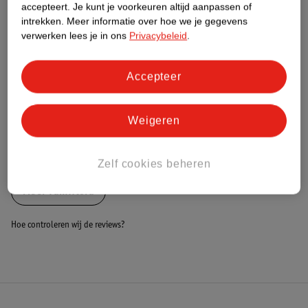
Nature Impact Score
accepteert.
Je kunt je voorkeuren altijd aanpassen of
intrekken.
Meer informatie over hoe we je gegevens
Dit product heeft (nog) geen Nature
verwerken lees je in ons
Privacybeleid
.
Impact Score.
Meer informatie
Accepteer
Bestel & Bezorginformatie
Weigeren
Bekijk ook
Zelf cookies beheren
Meer
Famiflora
Hoe controleren wij de reviews?