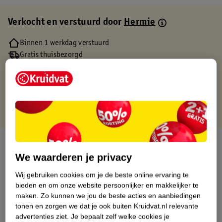
Verkocht en verstuurd door
Hermie
Binnen 1 werkdag verstuurd
Gratis thuisbezorgd
Gratis retourneren via verkooppartner.
Gratis punten met je Kruidvat kaart
Over dit product
We waarderen je privacy
Productinformatie
Wij gebruiken cookies om je de beste online ervaring te
bieden en om onze website persoonlijker en makkelijker te
Etiketinformatie
maken.
Zo kunnen we jou de beste acties en aanbiedingen
tonen en zorgen we dat je ook buiten Kruidvat.nl relevante
advertenties ziet.
Je bepaalt zelf welke cookies je