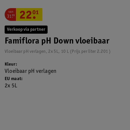
van
22
.
01
31
.
99
Verkoop via partner
Famiflora pH Down vloeibaar
Vloeibaar pH verlagen, 2x 5L, 10 L
Prijs per
liter
2.201
Kleur
Vloeibaar pH verlagen
EU maat
2x 5L