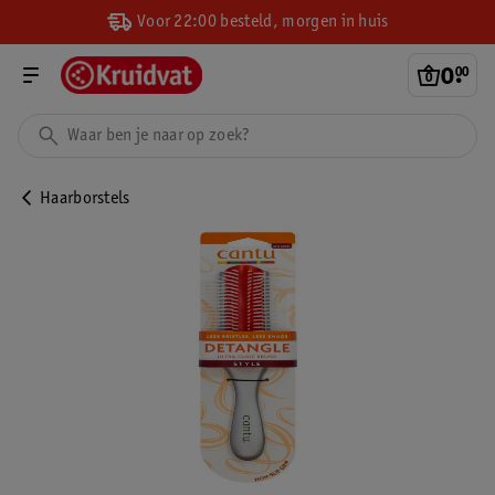
Voor 22:00 besteld, morgen in huis
0
.
00
Haarborstels