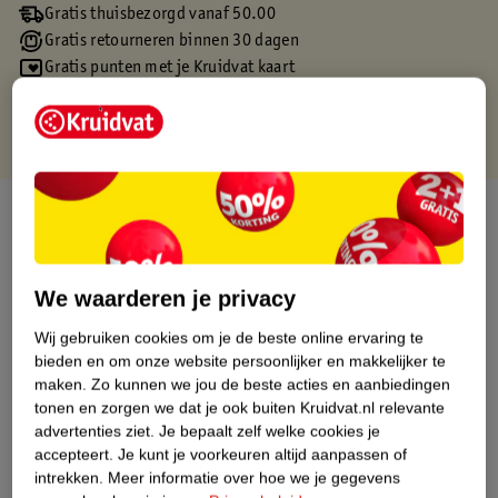
Gratis thuisbezorgd vanaf 50.00
Gratis retourneren binnen 30 dagen
Gratis punten met je Kruidvat kaart
Over dit product
Productinformatie
We waarderen je privacy
Etiketinformatie
Wij gebruiken cookies om je de beste online ervaring te
bieden en om onze website persoonlijker en makkelijker te
maken.
Zo kunnen we jou de beste acties en aanbiedingen
Nature Impact Score
tonen en zorgen we dat je ook buiten Kruidvat.nl relevante
Dit product heeft (nog) geen Nature
advertenties ziet.
Je bepaalt zelf welke cookies je
Impact Score.
accepteert.
Je kunt je voorkeuren altijd aanpassen of
Meer informatie
intrekken.
Meer informatie over hoe we je gegevens