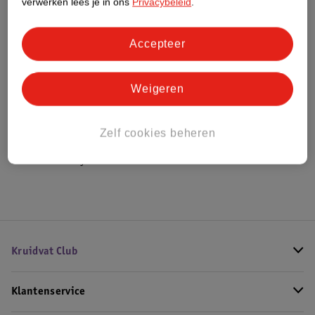
verwerken lees je in ons
Privacybeleid
.
Bestel & Bezorginformatie
Accepteer
Weigeren
Bekijk ook
Meer
Cantu
Alle Haarborstels
Zelf cookies beheren
Hoe controleren wij de reviews?
Kruidvat Club
Klantenservice