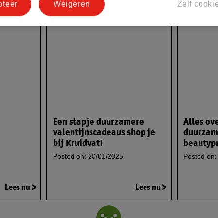
pteer
Weigeren
Zelf cooki
Een stapje duurzamere
Alles ov
valentijnscadeaus shop je
duurzam
bij Kruidvat!
beautyp
Posted on:
20/01/2025
Posted on:
Lees nu
Lees nu