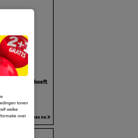
je duurzamer hoeft
rder te zijn
te
04/03/2025
iedingen tonen
zelf welke
formatie over
Lees nu