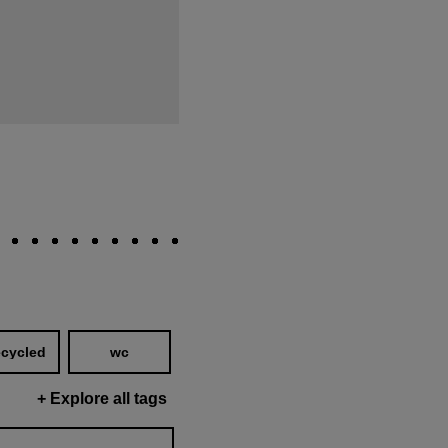
ecycled
wc
+
Explore all tags