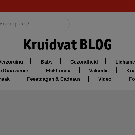
Kruidvat BLOG
Verzorging
Baby
Gezondheid
Lichamel
je Duurzamer
Elektronica
Vakantie
Kru
maak
Feestdagen & Cadeaus
Video
Fo
Stapje Duurzamer