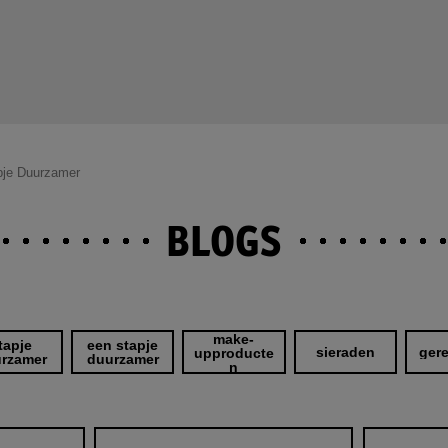
pje Duurzamer
BLOGS
make-
tapje
een stapje
sieraden
ger
upproducte
rzamer
duurzamer
n