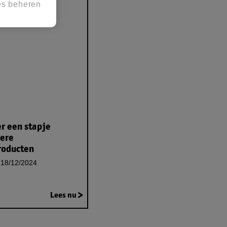
es beheren
er een stapje
ere
roducten
18/12/2024
Lees nu