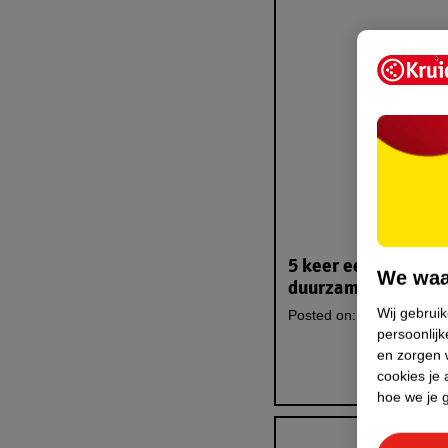
5 keer een stapje
We waa
duurzamer onder de
Wij gebrui
Posted on:
11/07/2025
persoonlijk
en zorgen w
cookies je 
hoe we je 