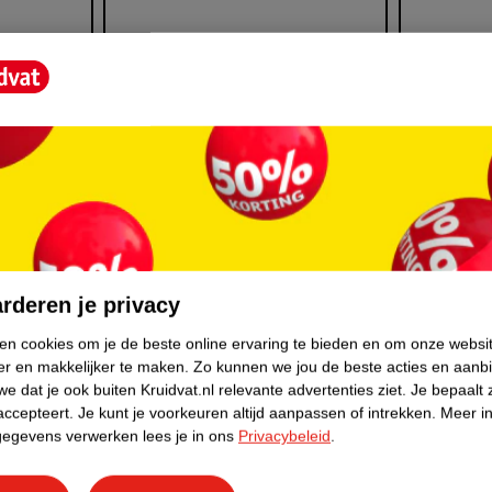
6 keer een stapje
Een stap
rderen je privacy
 5 euro!
duurzamer onder de 2 euro!
niet duu
ken cookies om je de beste online ervaring te bieden en om onze websi
Posted on:
11/07/2025
Posted on:
er en makkelijker te maken.
Zo kunnen we jou de beste acties en aanb
e dat je ook buiten Kruidvat.nl relevante advertenties ziet.
Je bepaalt 
accepteert.
Je kunt je voorkeuren altijd aanpassen of intrekken.
Meer in
Lees nu
Lees nu
gegevens verwerken lees je in ons
Privacybeleid
.