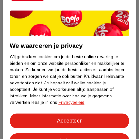
Lees nu
We waarderen je privacy
Wij gebruiken cookies om je de beste online ervaring te
bieden en om onze website persoonlijker en makkelijker te
maken.
Zo kunnen we jou de beste acties en aanbiedingen
tonen en zorgen we dat je ook buiten Kruidvat.nl relevante
advertenties ziet.
Je bepaalt zelf welke cookies je
accepteert.
Je kunt je voorkeuren altijd aanpassen of
intrekken.
Meer informatie over hoe we je gegevens
verwerken lees je in ons
Privacybeleid
.
Ontdek de vernieuwde Zwitsal babyverzorging!
Accepteer
Posted on:
21/07/2025