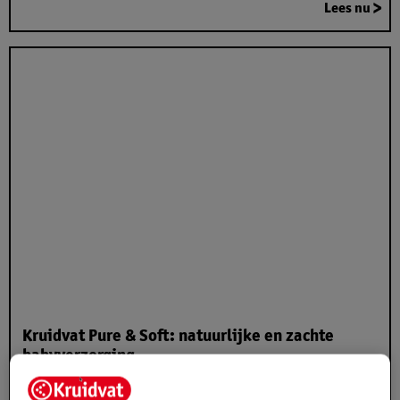
Lees nu
Kruidvat Pure & Soft: natuurlijke en zachte
babyverzorging
Posted on:
04/08/2025