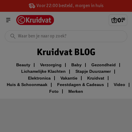
Voor 22:00 besteld, morgen in huis
0
.
00
Kruidvat BLOG
Beauty
Verzorging
Baby
Gezondheid
Lichamelijke Klachten
Stapje Duurzamer
Elektronica
Vakantie
Kruidvat
Huis & Schoonmaak
Feestdagen & Cadeaus
Video
Foto
Merken
Baby