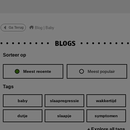
Blog
|
Baby
Ga Terug
BLOGS
Sorteer op
Meest recente
Meest populair
Tags
baby
slaapregressie
wakkertijd
dutje
slaapje
symptomen
+
Explore all tags