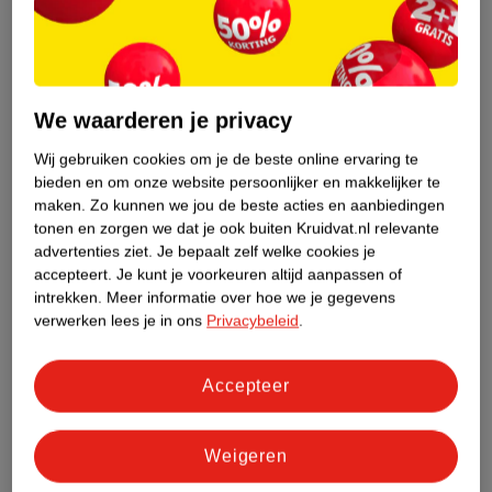
omhoog te draaien en vast te zetten. Ideaal als je
haar niet meewerkt en je weinig tijd hebt.
Fijne dag!
We waarderen je privacy
Wij gebruiken cookies om je de beste online ervaring te
bieden en om onze website persoonlijker en makkelijker te
maken.
Zo kunnen we jou de beste acties en aanbiedingen
tonen en zorgen we dat je ook buiten Kruidvat.nl relevante
advertenties ziet.
Je bepaalt zelf welke cookies je
accepteert.
Je kunt je voorkeuren altijd aanpassen of
intrekken.
Meer informatie over hoe we je gegevens
verwerken lees je in ons
Privacybeleid
.
Accepteer
.
Weigeren