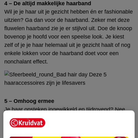
4 – De altijd makkelijke haarband
Wil je je haar uit je gezicht hebben én er fashionable
uitzien? Ga dan voor de haarband. Zeker met deze
fluwelen haarband zie je er stijlvol uit. Doe de knoop
bovenop je hoofd voor een speelse look. Je kiest
zelf of je je haar helemaal uit je gezicht haalt of nog
enkele lokken voor de haarband doet voor een
nonchalant effect.
5 – Omhoog ermee
Je haar opsteken ingewikkeld en tijdrovend? Nee
hoor. Met deze
gebogen haarklem
steek je je haar in
een handomdraai op. Het enige dat je hoeft te doen
is je haar naar achteren te borstelen, het vervolgens