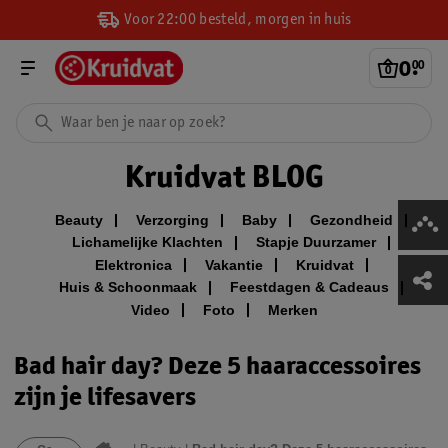
Voor 22:00 besteld, morgen in huis
0
.
00
Kruidvat BLOG
Beauty
Verzorging
Baby
Gezondheid
Lichamelijke Klachten
Stapje Duurzamer
Elektronica
Vakantie
Kruidvat
Huis & Schoonmaak
Feestdagen & Cadeaus
Video
Foto
Merken
Bad hair day? Deze 5 haaraccessoires
zijn je lifesavers