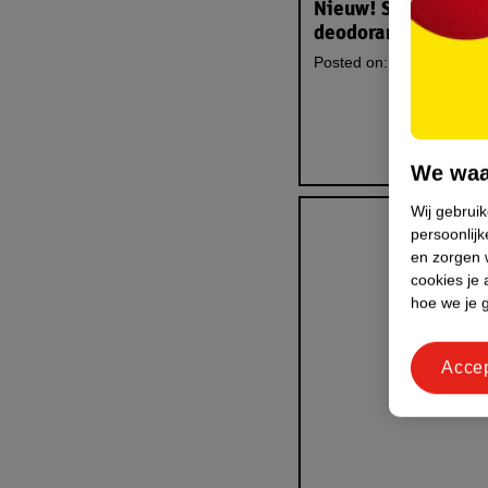
Nieuw! Sanex Whol
deodorants: ontdek
Posted on:
25/06/2026
We waa
Wij gebrui
persoonlijk
en zorgen w
cookies je 
hoe we je 
Acce