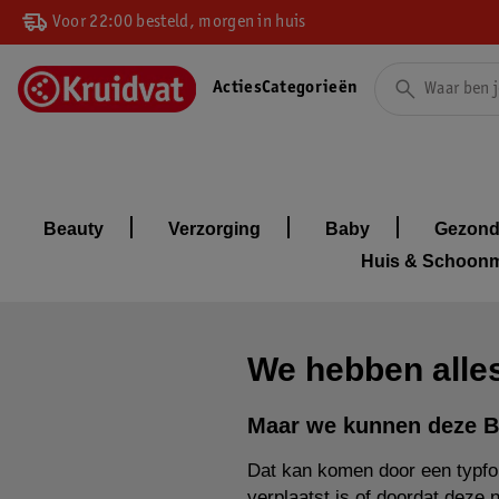
Voor 22:00 besteld, morgen in huis
Acties
Categorieën
Beauty
Verzorging
Baby
Gezond
Huis & Schoon
We hebben alles
Maar we kunnen deze B
Dat kan komen door een typfou
verplaatst is of doordat deze 