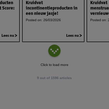
oducten
Kruidvat
Kruidvat
t Score:
incontinentieproducten in
menstrua
een nieuw jasje!
vernieuw
Posted on:
26/03/2026
Posted on:
2
Lees nu
Lees nu
Click to load more
9
out of
1596
articles