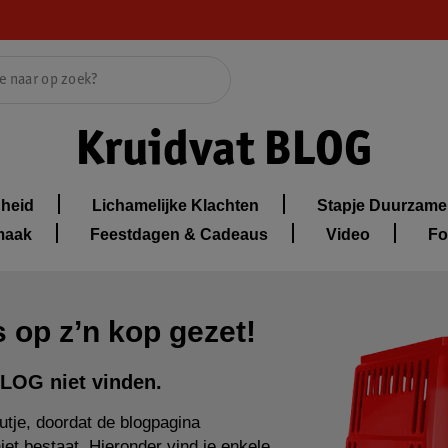
Kruidvat BLOG
heid
Lichamelijke Klachten
Stapje Duurzame
maak
Feestdagen & Cadeaus
Video
Fo
 op z’n kop gezet!
LOG niet vinden.
tje, doordat de blogpagina
niet bestaat. Hieronder vind je enkele