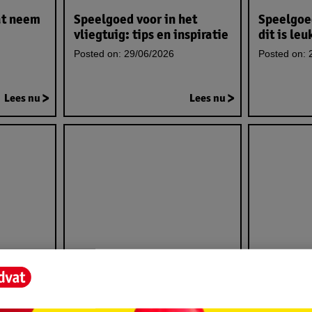
at neem
Speelgoed voor in het
Speelgoed
vliegtuig: tips en inspiratie
dit is leu
Posted on:
29/06/2026
Posted on:
2
Lees nu
Lees nu