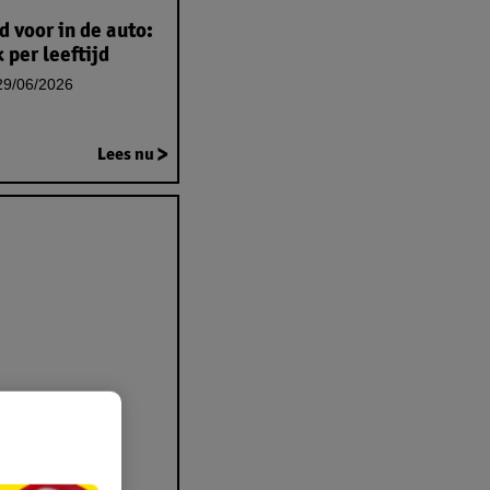
 voor in de auto:
k per leeftijd
9/06/2026
Lees nu