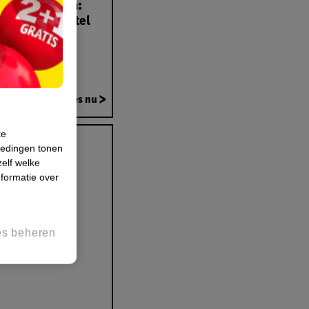
 voorbereiden:
 je run en herstel
3/04/2026
Lees nu
te
iedingen tonen
zelf welke
formatie over
es beheren