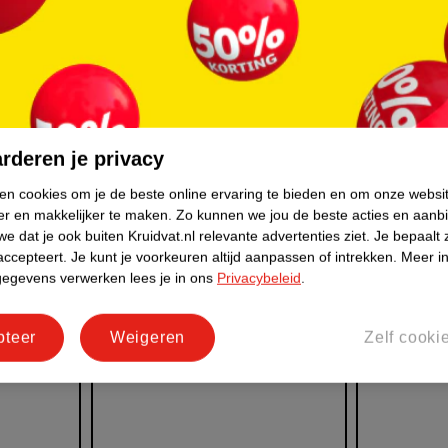
e Body
Kruidvat billendoekjes: nu
Marathon
 ze nu
plasticvrij, met de
tips voor
vertrouwde kwaliteit
Posted on:
0
Posted on:
12/05/2026
Lees nu
Lees nu
rderen je privacy
ken cookies om je de beste online ervaring te bieden en om onze websi
er en makkelijker te maken.
Zo kunnen we jou de beste acties en aanb
e dat je ook buiten Kruidvat.nl relevante advertenties ziet.
Je bepaalt 
accepteert.
Je kunt je voorkeuren altijd aanpassen of intrekken.
Meer in
gegevens verwerken lees je in ons
Privacybeleid
.
pteer
Weigeren
Zelf cooki