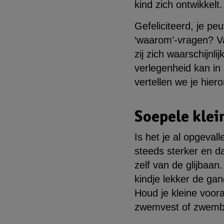
kind zich ontwikkel
Gefeliciteerd, je pe
‘waarom’-vragen? Van
zij zich waarschijnli
verlegenheid kan in
vertellen we je hier
Soepele klei
Is het je al opgeval
steeds sterker en dat
zelf van de glijbaan
kindje lekker de gang
Houd je kleine voor
zwemvest of zwemb