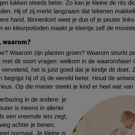
n lukken steeds beter. Zo kan je kleine de rits di
den. Hij of zij merkt langzaam dat tekenen makkeli
e hand. Binnenkort weet je dus of je peuter links-
en en kleurpotloden maakt je kleintje zelf de mooist
, waarom?
oe? Waarom zijn planten groen? Waarom snurkt p
t met dit soort vragen: welkom in de waaromfase! O
rvelend, het is juist goed dat je kindje dit doet. Z
 begrijpt hij of zij de wereld beter. Houd de antw
ieus. Op die manier steekt je kind er heel wat van
erbazing in de andere: je
uter is ineens in allerlei
Als een vreemde iets zegt,
ig weg achter je benen.
heel normaal. Je kleine is