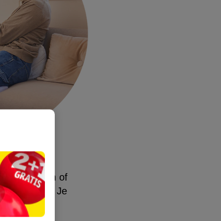
ij telt en hem of
je je zoeken. Je