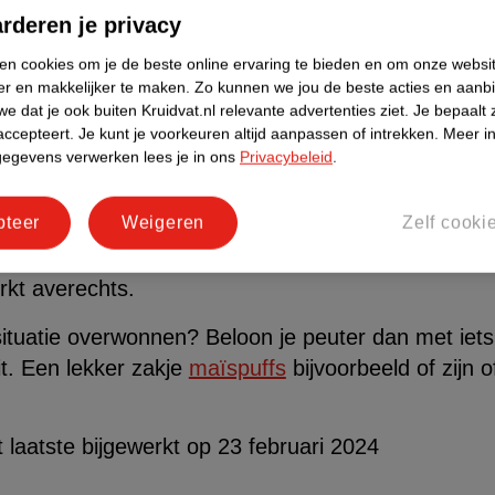
 met verlegen peuters
rderen je privacy
id schattig is, kan het je peuter ook in de weg zitt
ken cookies om je de beste online ervaring te bieden en om onze websi
 dan deze tips:
er en makkelijker te maken.
Zo kunnen we jou de beste acties en aanb
e dat je ook buiten Kruidvat.nl relevante advertenties ziet.
Je bepaalt 
ne stapjes zetten. Is praten op de peuterspeelzaal
accepteert.
Je kunt je voorkeuren altijd aanpassen of intrekken.
Meer in
gegevens verwerken lees je in ons
Privacybeleid
.
t bij de juf, misschien lukt dat wel.
orbeeld. Je kleine leert nog steeds door te imitere
pteer
Weigeren
Zelf cooki
sociale situaties omgaat.
iet. Wil hij of zij bijvoorbeeld geen gedag zeggen?
kt averechts.
situatie overwonnen? Beloon je peuter dan met iets 
it. Een lekker zakje
maïspuffs
bijvoorbeeld of zijn o
et laatste bijgewerkt op 23 februari 2024