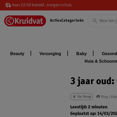
Voor 22:00 besteld, morgen in huis
Acties
Categorieën
Beauty
Verzorging
Baby
Gezond
Huis & Schoon
3 jaar oud
Blog
|
Bab
Ga Terug
Leestijd: 2 minuten
Geplaatst op: 14/03/20