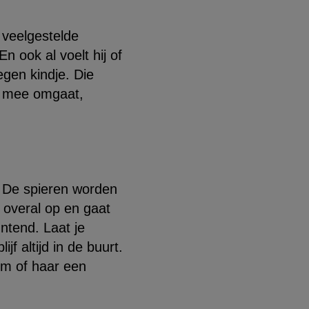
p veelgestelde
 ook al voelt hij of
legen kindje. Die
te mee omgaat,
? De spieren worden
f overal op en gaat
ntend. Laat je
f altijd in de buurt.
em of haar een