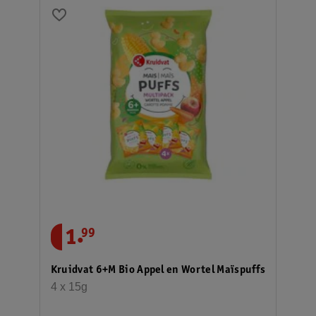
.
1
99
Kruidvat 6+M Bio Appel en Wortel Maïspuffs
4 x 15g