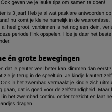
t. Ook geven we je leuke tips om samen te doen!
uter is 3 jaar! Heb je al wat pasklare antwoorden o
af nu komt je kleine namelijk in de waaromfase. En
jk al heel groot, vanbinnen is het nog een klein, ver
 deze periode flink opspelen. Hoe je daar het bes
onder.
ne én grote bewegingen
len dat je peuter veel beter kan klimmen dan eerst
 zie je terug in de speeltuin. Je kindje klautert zel
. Ook in het zwembad vermaakt je kindje zich uitmu
 gaan, dat is goed voor de zelfstandigheid. Maar blij
al in het zwembad continu onder toezicht en laat h
andjes dragen.