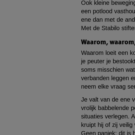
Ook kleine beweginge
een potlood vasthou
ene dan met de ander
Met de Stabilo stift
Waarom, waarom
Waarom loeit een k
je peuter je bestook
soms misschien wat ve
verbanden leggen en
neem elke vraag ser
Je valt van de ene v
vrolijk babbelende pe
situaties verlegen. 
kruipt hij of zij veil
Geen paniek: dit is 