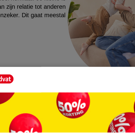
 zijn relatie tot anderen
nzeker. Dit gaat meestal
te spelen. Je kleintje verstopt zich in huis, terwijl j
pannend! Of verstop jezelf in huis en laat je kleint
ig vinden als hij of zij je heeft gevonden.