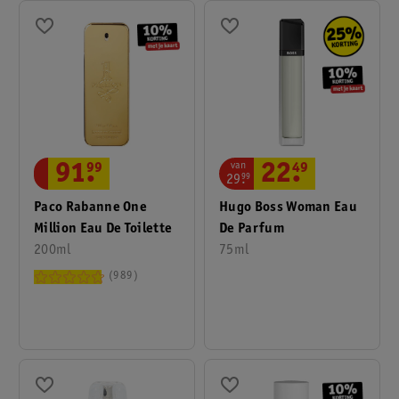
van
91
.
99
22
.
49
29
.
99
Paco Rabanne One
Hugo Boss Woman Eau
Million Eau De Toilette
De Parfum
200ml
75ml
989