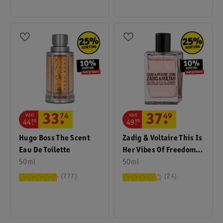
van
van
33
.
74
37
.
49
44
.
99
49
.
99
Hugo Boss The Scent
Zadig & Voltaire This Is
Eau De Toilette
Her Vibes Of Freedom
50ml
Eau De Parfum
50ml
777
24