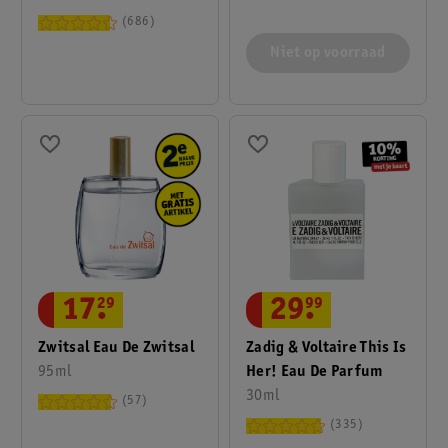
686
Niet op voorraad
29
.
99
17
.
29
Zadig & Voltaire This Is
Zwitsal Eau De Zwitsal
Her! Eau De Parfum
95ml
30ml
57
335