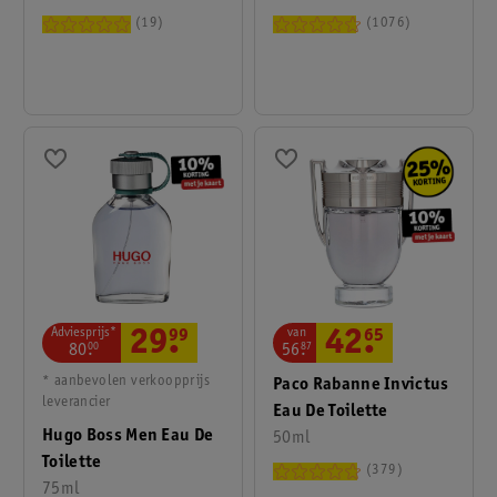
19
1076
Adviesprijs*
van
29
.
99
42
.
65
80
.
00
56
.
87
* aanbevolen verkoopprijs
Paco Rabanne Invictus
leverancier
Eau De Toilette
Hugo Boss Men Eau De
50ml
Toilette
379
75ml