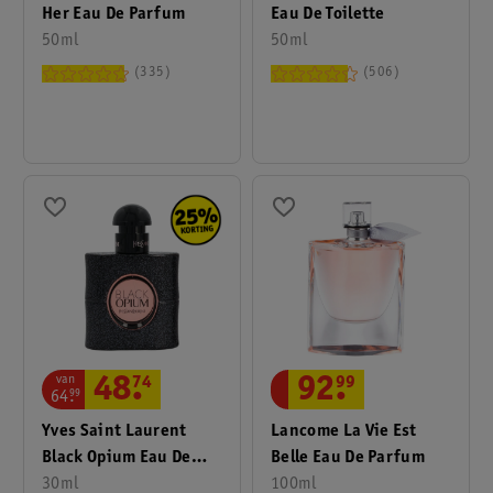
Bij de meeste vliegmaatschappijen mag je vloeistoffen in
Her Eau De Parfum
Eau De Toilette
verpakkingen van maximaal 100 ml meenemen. Bij Kruidvat
50ml
50ml
vind je veel parfums in flesjes van 100 ml of kleiner.
335
506
van
48
.
74
92
.
99
64
.
99
Yves Saint Laurent
Lancome La Vie Est
Black Opium Eau De
Belle Eau De Parfum
Parfum
30ml
100ml