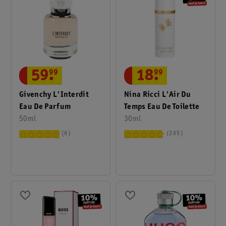
59
.
99
18
.
99
Givenchy L'Interdit
Nina Ricci L'Air Du
Eau De Parfum
Temps Eau De Toilette
50ml
30ml
6
265