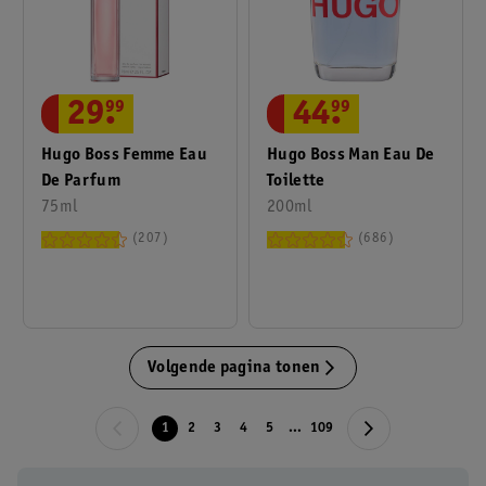
29
.
99
44
.
99
Hugo Boss Femme Eau
Hugo Boss Man Eau De
De Parfum
Toilette
75ml
200ml
207
686
Volgende pagina tonen
1
2
3
4
5
...
109