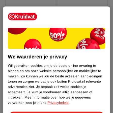
We waarderen je privacy
Adviesprijs*
24
.
99
24
.
99
Wij gebruiken cookies om je de beste online ervaring te
69
.
00
bieden en om onze website persoonlijker en makkelijker te
maken.
Zo kunnen we jou de beste acties en aanbiedingen
* aanbevolen verkoopprijs
Davidoff Cool Water
leverancier
tonen en zorgen we dat je ook buiten Kruidvat.nl relevante
Homme Eau De Toilette
advertenties ziet.
Je bepaalt zelf welke cookies je
Calvin Klein Eternity
125ml
accepteert.
Je kunt je voorkeuren altijd aanpassen of
Moment Eau De Parfum
525
intrekken.
Meer informatie over hoe we je gegevens
100ml
verwerken lees je in ons
Privacybeleid
.
110