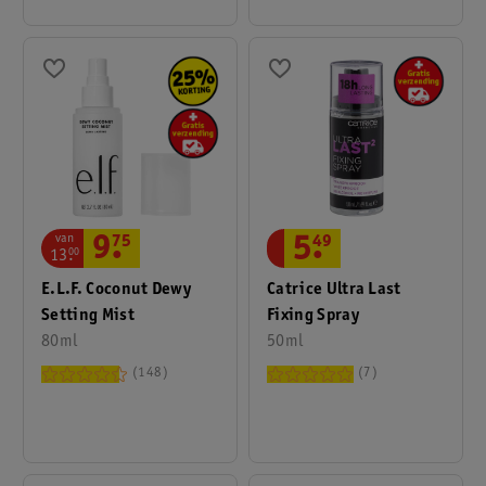
van
9
.
75
5
.
49
13
.
00
E.l.f. Coconut Dewy
Catrice Ultra Last
Setting Mist
Fixing Spray
80ml
50ml
148
7