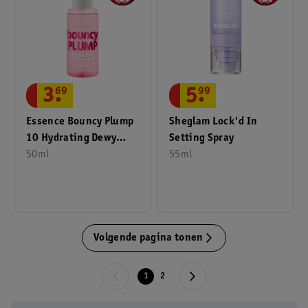
3
.
69
5
.
99
Essence Bouncy Plump
Sheglam Lock'd In
10 Hydrating Dewy
Setting Spray
Spray
50ml
55ml
Volgende pagina tonen
1
2