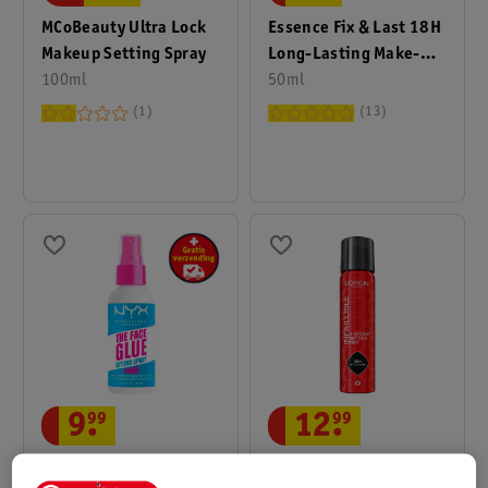
MCoBeauty Ultra Lock
Essence Fix & Last 18H
Makeup Setting Spray
Long-Lasting Make-Up
100ml
Fixing Spray
50ml
1
13
12
.
99
9
.
99
L'Oréal Paris
NYX Professional