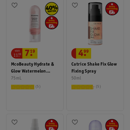
van
7
.
19
4
.
99
11
.
99
McoBeauty Hydrate &
Catrice Shake Fix Glow
Glow Watermelon
Fixing Spray
Ultra-Fine Mist
75mL
50ml
5
5