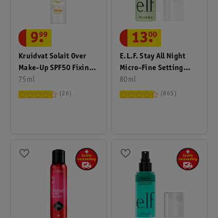
9
.
99
13
.
00
Kruidvat Solait Over
E.l.f. Stay All Night
Make-Up SPF50 Fixing
Micro-Fine Setting
Spray
75ml
Mist
80ml
26
865