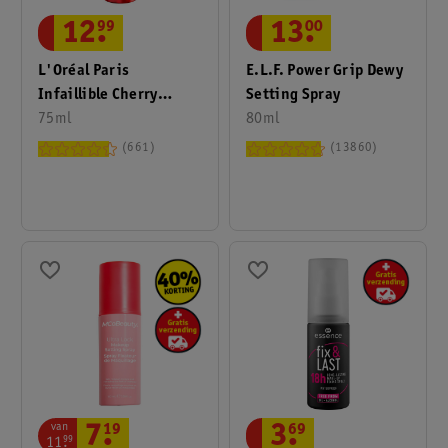
12
.
99
13
.
00
L'Oréal Paris
E.l.f. Power Grip Dewy
Infaillible Cherry
Setting Spray
Edition 3-Second
75ml
80ml
Setting Mist
661
13860
van
7
.
19
3
.
69
11
.
99