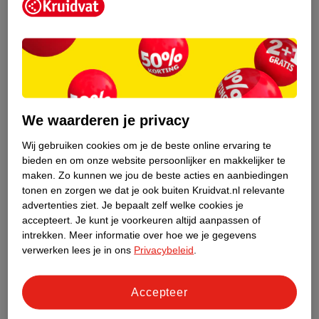
Infaillible 3-Second
Makeup The Face Glue
Setting Mist
75ml
Setting Spray
36
661
We waarderen je privacy
Wij gebruiken cookies om je de beste online ervaring te
bieden en om onze website persoonlijker en makkelijker te
maken.
Zo kunnen we jou de beste acties en aanbiedingen
tonen en zorgen we dat je ook buiten Kruidvat.nl relevante
advertenties ziet.
Je bepaalt zelf welke cookies je
accepteert.
Je kunt je voorkeuren altijd aanpassen of
intrekken.
Meer informatie over hoe we je gegevens
17
.
99
4
.
99
verwerken lees je in ons
Privacybeleid
.
Maybelline New York
Catrice Blend + Bond
Grippy Setting Mist
Settingspray
Accepteer
100ml
55ml