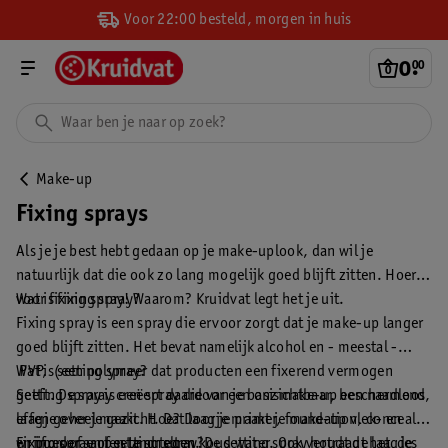
Voor 22:00 besteld, morgen in huis
0
.
00
Make-up
Fixing sprays
Als je je best hebt gedaan op je make-uplook, dan wil je
natuurlijk dat die ook zo lang mogelijk goed blijft zitten. Hoera
voor fixing spray! Waarom? Kruidvat legt het je uit.
Wat is fixing spray?
Fixing spray is een spray die ervoor zorgt dat je make-up langer
goed blijft zitten. Het bevat namelijk alcohol en - meestal -
PVP, (een polymeer dat producten een fixerend vermogen
Wat is setting spray?
geeft. De spray creëert daardoor een onzichtbaar, beschermend
Setting spray is een spray die van je basismake-up een naadloos,
laagje over je gezicht. Dat laagje maakt je make-up vlek- en
effen geheel maakt. Hoe? Door je primer, foundation, concealer
wrijfproof en bestand tegen koud water. Ook vertraagt het de
en poeder samen te smelten. De setting spray houdt de laagjes
Fixing spray of setting spray?