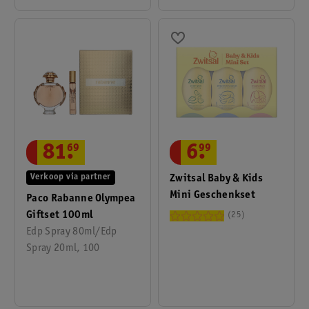
81
.
69
6
.
99
Verkoop via partner
Zwitsal Baby & Kids
Mini Geschenkset
Paco Rabanne Olympea
Giftset 100ml
25
Edp Spray 80ml/Edp
Spray 20ml, 100