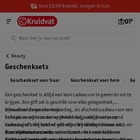
Voor 22:00 besteld, morgen in huis
0
.
00
Beauty
Geschenksets
Geschenkset voor haar
Geschenkset voor hem
Gesc
Een geschenkset is altijd een leuk cadeau om te geven én om te
krijgen. Een gift set is geschikt voor elke gelegenheid,
bijvoorbeeld voor een verjaardag, als afscheidscadeau voor een
Inhoud van de geschenkset
collega, voor je moeder op Moederdag, voor je vader op
Een cadeau set is zo samengesteld dat je altijd een passend
Vaderdag of voor kerst of valentijn. Wij hebben diverse kant-en-
cadeau vindt. Wij hebben gift sets die volledig bestaan uit
klare cadeausets voor heren en dames. Ook voor kinderen
doucheproducten, maar ook sets met een combinatie van
Voor elk thema wat wils