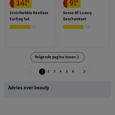
14
.
99
9
.
99
Invisibobble Heatless
Sense Of Luxury
Curling Set
Geschenkset
1
1
Volgende pagina tonen
1
2
3
4
5
6
Advies over beauty