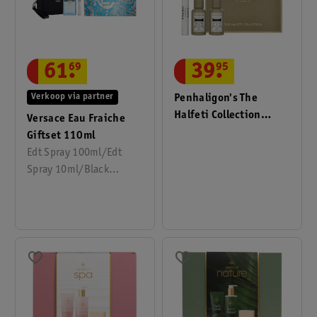
61
.
69
39
.
95
Verkoop via partner
Penhaligon's The
Halfeti Collection
Versace Eau Fraiche
Geschenkset
Giftset 110ml
Edt Spray 100ml/Edt
Spray 10ml/Black
Trousse, 110