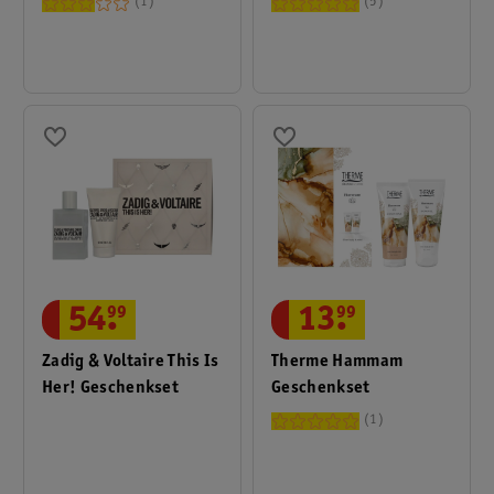
1
5
Geschenkset
13
.
99
54
.
99
Therme Hammam
Zadig & Voltaire This Is
Geschenkset
Her! Geschenkset
1