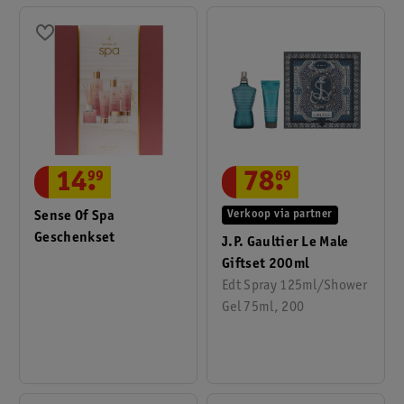
78
.
69
14
.
99
Verkoop via partner
Sense Of Spa
Geschenkset
J.P. Gaultier Le Male
Giftset 200ml
Edt Spray 125ml/Shower
Gel 75ml, 200