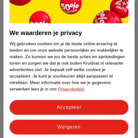
We waarderen je privacy
8
.
99
10
.
99
Wij gebruiken cookies om je de beste online ervaring te
bieden en om onze website persoonlijker en makkelijker te
Naïf Baby & Kids Mini
Sense Of Spa For Men
maken.
Zo kunnen we jou de beste acties en aanbiedingen
Set
Geschenkset
tonen en zorgen we dat je ook buiten Kruidvat.nl relevante
4 x 15ml
advertenties ziet.
Je bepaalt zelf welke cookies je
4
accepteert.
Je kunt je voorkeuren altijd aanpassen of
28
intrekken.
Meer informatie over hoe we je gegevens
verwerken lees je in ons
Privacybeleid
.
Accepteer
Weigeren