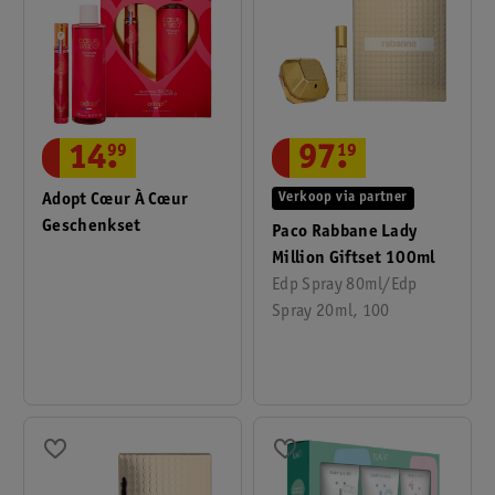
97
.
19
14
.
99
Verkoop via partner
Adopt Cœur À Cœur
Geschenkset
Paco Rabbane Lady
Million Giftset 100ml
Edp Spray 80ml/Edp
Spray 20ml, 100