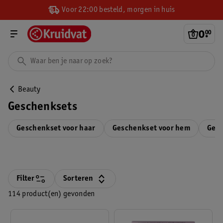
Voor 22:00 besteld, morgen in huis
0
.
00
Beauty
Geschenksets
Geschenkset voor haar
Geschenkset voor hem
Gesc
Filter
Sorteren
114 product(en) gevonden