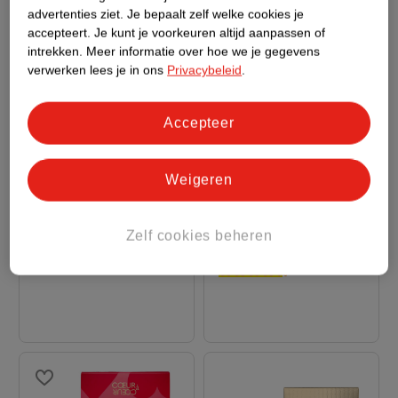
advertenties ziet.
Je bepaalt zelf welke cookies je
accepteert.
Je kunt je voorkeuren altijd aanpassen of
intrekken.
Meer informatie over hoe we je gegevens
verwerken lees je in ons
Privacybeleid
.
57
.
89
86
.
39
Accepteer
Verkoop via partner
Verkoop via partner
Weigeren
Burberry Hero Giftset
Lancome La Vie Est
125 Ml
Belle Giftset 100ml
Edt Spray 50ml/Shower
Edp Spray 50ml
Zelf cookies beheren
Gel 75ml, 125
Refillable/Body Lotion
50ml, 100
1484