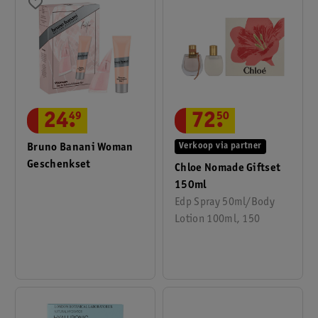
72
.
50
24
.
49
Verkoop via partner
Bruno Banani Woman
Geschenkset
Chloe Nomade Giftset
150ml
Edp Spray 50ml/Body
Lotion 100ml, 150