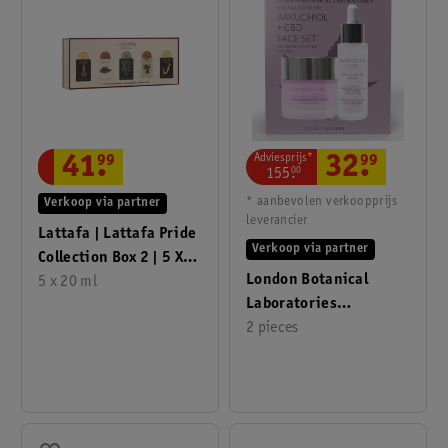
Adviesprijs*
32
.
99
41
.
99
155
.
00
* aanbevolen verkoopprijs
Verkoop via partner
leverancier
Lattafa | Lattafa Pride
Verkoop via partner
Collection Box 2 | 5 X
London Botanical
20 Ml
5 x 20 ml
Laboratories
Bakuchiol + Cbd
2 pieces
Gezichtsset