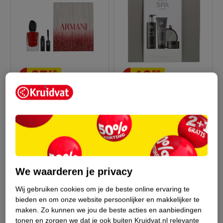
97
.
19
10
.
99
Verkoop via partner
Sense Of Spa For Men
Geschenkset
Armani Si Passione
Giftset 54 Ml
1
Edp Spray 50ml/Vertigo
Lift Mascara 4ml, 54
We waarderen je privacy
Wij gebruiken cookies om je de beste online ervaring te
bieden en om onze website persoonlijker en makkelijker te
maken.
Zo kunnen we jou de beste acties en aanbiedingen
tonen en zorgen we dat je ook buiten Kruidvat.nl relevante