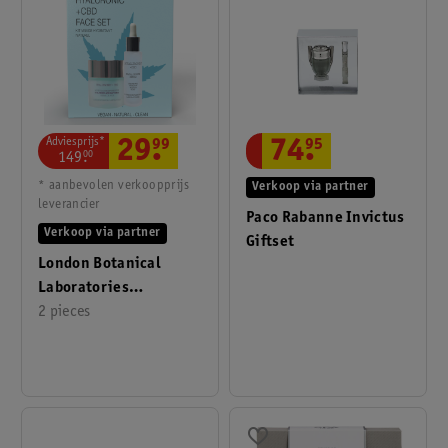
Adviesprijs*
29
.
99
74
.
95
149
.
00
* aanbevolen verkoopprijs
Verkoop via partner
leverancier
Paco Rabanne Invictus
Verkoop via partner
Giftset
London Botanical
Laboratories
Hyaluronzuur + Cbd
2 pieces
Cadeauset