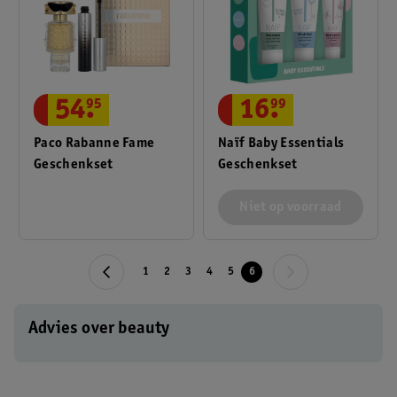
54
.
95
16
.
99
Paco Rabanne Fame
Naïf Baby Essentials
Geschenkset
Geschenkset
Niet op voorraad
1
2
3
4
5
6
Advies over beauty