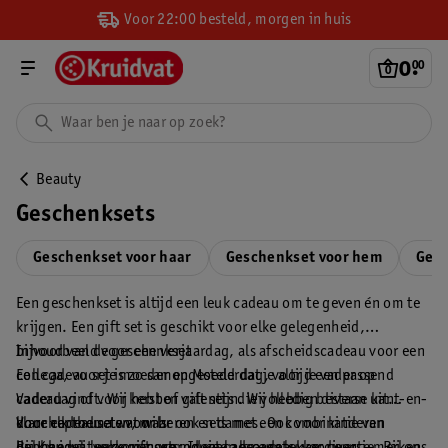
Voor 22:00 besteld, morgen in huis
0
.
00
Beauty
Geschenksets
Geschenkset voor haar
Geschenkset voor hem
Gesc
Een geschenkset is altijd een leuk cadeau om te geven én om te
krijgen. Een gift set is geschikt voor elke gelegenheid,
bijvoorbeeld voor een verjaardag, als afscheidscadeau voor een
Inhoud van de geschenkset
collega, voor je moeder op Moederdag, voor je vader op
Een cadeau set is zo samengesteld dat je altijd een passend
Vaderdag of voor kerst of valentijn. Wij hebben diverse kant-en-
cadeau vindt. Wij hebben gift sets die volledig bestaan uit
klare cadeausets voor heren en dames. Ook voor kinderen
doucheproducten, maar ook sets met een combinatie van
Voor elk thema wat wils