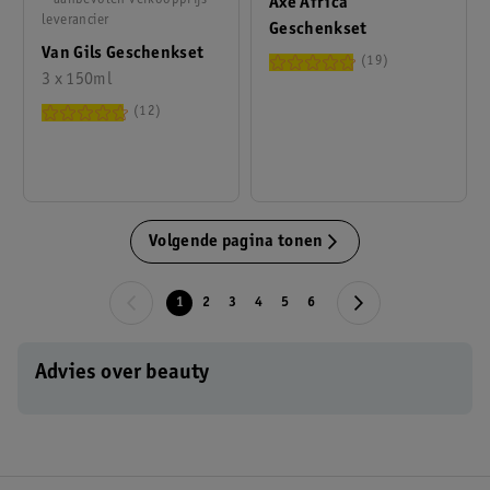
* aanbevolen verkoopprijs
Axe Africa
leverancier
Geschenkset
Van Gils Geschenkset
19
3 x 150ml
12
Volgende pagina tonen
1
2
3
4
5
6
Advies over beauty