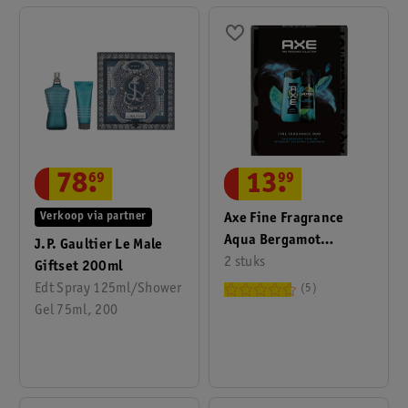
78
.
69
13
.
99
Verkoop via partner
Axe Fine Fragrance
Aqua Bergamot
J.P. Gaultier Le Male
Bodyspray & Bodywash
2 stuks
Giftset 200ml
Duo
Edt Spray 125ml/Shower
5
Gel 75ml, 200