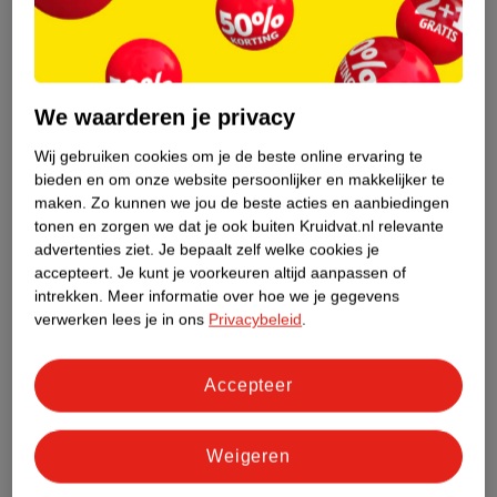
We waarderen je privacy
31
.
59
8
.
99
Wij gebruiken cookies om je de beste online ervaring te
Verkoop via partner
Naïf Baby & Kids Mini
bieden en om onze website persoonlijker en makkelijker te
Set
Issey Miyake L'Eau
maken.
Zo kunnen we jou de beste acties en aanbiedingen
4 x 15ml
tonen en zorgen we dat je ook buiten Kruidvat.nl relevante
D'Issey Pour Homme
advertenties ziet.
Je bepaalt zelf welke cookies je
Giftset 150ml
Edt Spray 75ml/Deo
28
accepteert.
Je kunt je voorkeuren altijd aanpassen of
Stick 75gr, 150
intrekken.
Meer informatie over hoe we je gegevens
1
verwerken lees je in ons
Privacybeleid
.
Accepteer
Weigeren