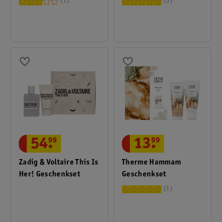
1
5
Geschenkset
13
.
99
54
.
99
Therme Hammam
Zadig & Voltaire This Is
Geschenkset
Her! Geschenkset
1