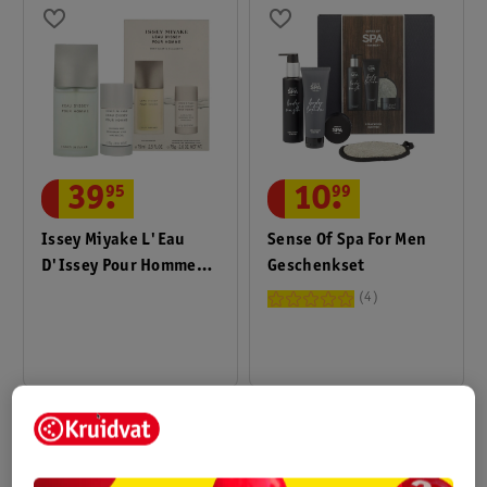
10
.
99
39
.
95
Sense Of Spa For Men
Issey Miyake L'Eau
Geschenkset
D'Issey Pour Homme
Geschenkset
4