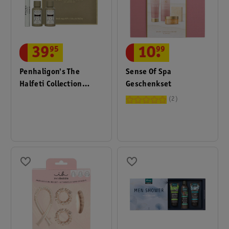
10
.
99
39
.
95
Sense Of Spa
Penhaligon's The
Geschenkset
Halfeti Collection
Geschenkset
2