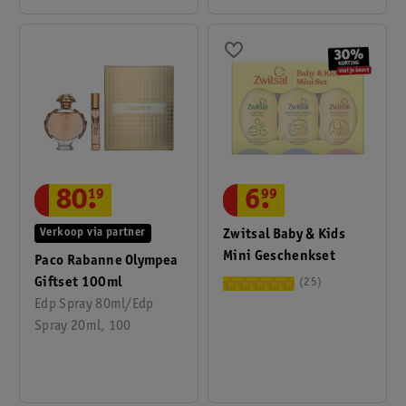
80
.
19
6
.
99
Verkoop via partner
Zwitsal Baby & Kids
Mini Geschenkset
Paco Rabanne Olympea
Giftset 100ml
25
Edp Spray 80ml/Edp
Spray 20ml, 100