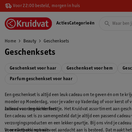
Voor 22:00 besteld, morgen in huis
Acties
Categorieën
Home
Beauty
Geschenksets
Geschenksets
Geschenkset voor haar
Geschenkset voor hem
Gesc
Parfum geschenkset voor haar
Een geschenkset is altijd een leuk cadeau om te geven én om te krij
moeder op Moederdag, voor je vader op Vaderdag of voor kerst of va
cadeau voor een kinderfeestje. Het Kruidvat assortiment aan geschen
Inhoud van de geschenkset
Een cadeau set is zo samengesteld dat je altijd een passend cadeau
verzorgingsproducten en een lekker geurtje. Bij ons vind je cade
in een verpakking waar veel aandacht aan is besteed. Dat maakt het
Voor elk thema wat wils