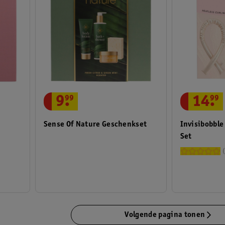
14
.
99
9
.
99
Invisibobble
Sense Of Nature Geschenkset
Set
Volgende pagina tonen