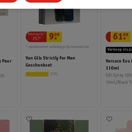
Adviesprijs*
61
.
69
9
.
99
25
.
90
* aanbevolen verkoopprijs leverancier
Verkoop via p
Van Gils Strictly For Men
y Pour
Versace Eau 
Geschenkset
110ml
16
gr,
Edt Spray 10
10ml/Black T