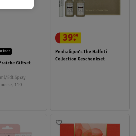
39
.
95
artner
Penhaligon's The Halfeti
Collection Geschenkset
Fraiche Giftset
0ml/Edt Spray
rousse, 110