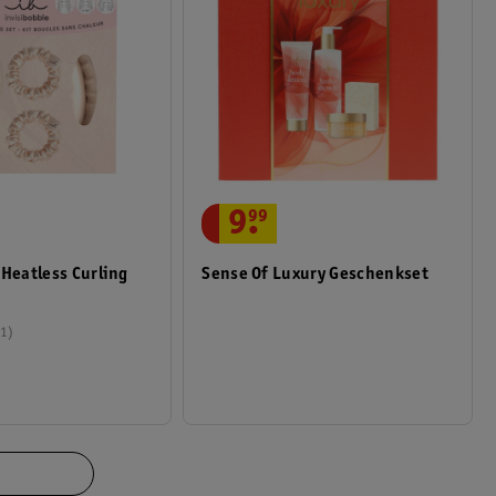
9
.
99
 Heatless Curling
Sense Of Luxury Geschenkset
1