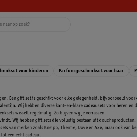
henkset voor kinderen
Parfum geschenkset voor haar
P
gen. Een gift set is geschikt voor elke gelegenheid, bijvoorbeeld voor
lentijn. Wij hebben diverse kant-en-klare cadeausets voor heren en da
ksets wisselt regelmatig. Zo blijven wij je verrassen.
 vindt. Wij hebben gift sets die volledig bestaan uit doucheproducte
au sets van merken zoals Kneipp, Therme, Dove en Axe, maar ook van b
 tot een echt cadeau.