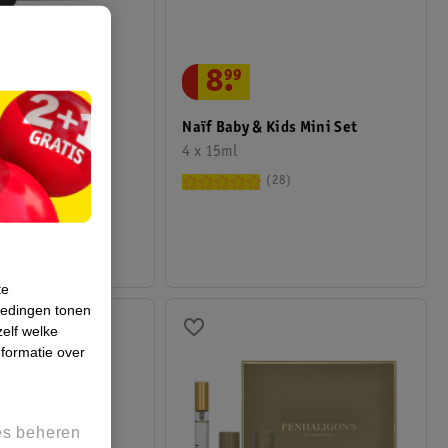
8
.
99
 For Men
Naïf Baby & Kids Mini Set
t
4 x 15ml
4
28
te
iedingen tonen
zelf welke
formatie over
es beheren