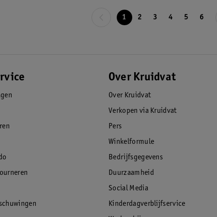
1
2
3
4
5
6
rvice
Over Kruidvat
agen
Over Kruidvat
Verkopen via Kruidvat
eren
Pers
Winkelformule
do
Bedrijfsgegevens
tourneren
Duurzaamheid
Social Media
rschuwingen
Kinderdagverblijfservice