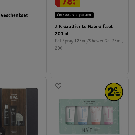
78
.
Verkoop via partner
a Geschenkset
J.P. Gaultier Le Male Giftset
200ml
Edt Spray 125ml/Shower Gel 75ml,
200