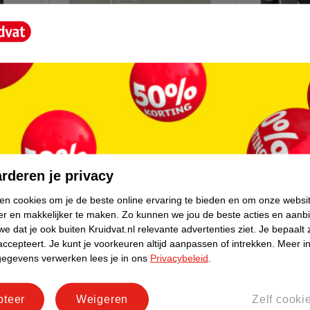
10
.
99
39
.
95
Sense Of Spa
Issey Miyake L'Eau D'Issey Pour
Geschenkse
Homme Geschenkset
rderen je privacy
ken cookies om je de beste online ervaring te bieden en om onze websi
er en makkelijker te maken.
Zo kunnen we jou de beste acties en aanb
e dat je ook buiten Kruidvat.nl relevante advertenties ziet.
Je bepaalt 
accepteert.
Je kunt je voorkeuren altijd aanpassen of intrekken.
Meer in
gegevens verwerken lees je in ons
Privacybeleid
.
pteer
Weigeren
Zelf cooki