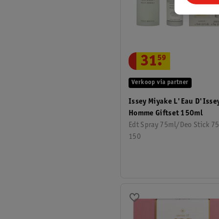
31
.
59
Verkoop via partner
Issey Miyake L'Eau D'Isse
Homme Giftset 150ml
Edt Spray 75ml/Deo Stick 75
150