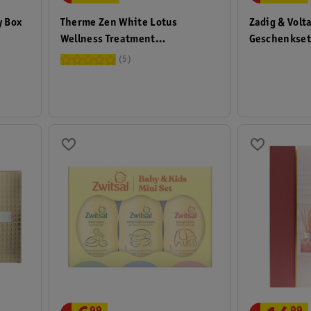
Therme Zen White Lotus
y Box
Zadig & Volta
Wellness Treatment
Geschenkse
Geschenkset
5
99
99