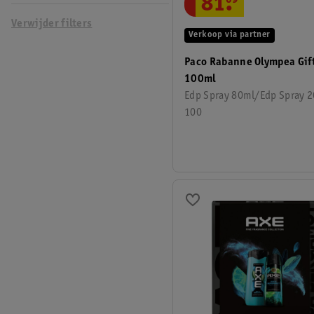
81
.
Verwijder filters
Verkoop via partner
Paco Rabanne Olympea Gif
100ml
Edp Spray 80ml/Edp Spray 
100