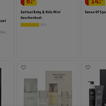
6
.
14
.
Zwitsal Baby & Kids Mini
Sense Of Sp
Geschenkset
tset
25
20ml,