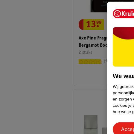
13
.
99
Axe Fine Fragrance Aqua
Bergamot Bodyspray &
Bodywash Duo
2 stuks
5
We waa
Wij gebrui
persoonlijk
en zorgen w
cookies je 
hoe we je 
Acce