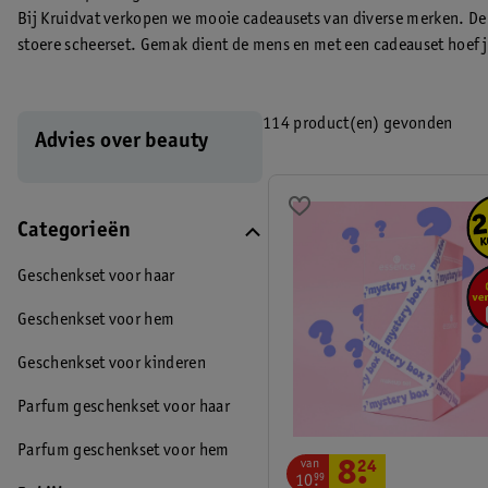
Bij Kruidvat verkopen we mooie cadeausets van diverse merken. De 
stoere scheerset. Gemak dient de mens en met een cadeauset hoef je
samengestelde geschenkset.
114 product(en) gevonden
Advies over beauty
Categorieën
Geschenkset voor haar
Geschenkset voor hem
Geschenkset voor kinderen
Parfum geschenkset voor haar
Parfum geschenkset voor hem
van
8
.
24
10
.
99