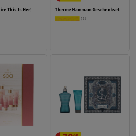
ire This Is Her!
Therme Hammam Geschenkset
t
1
69