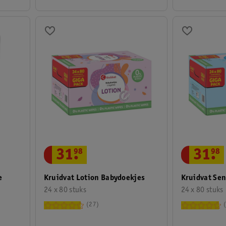
31
.
98
31
.
98
e
Kruidvat Lotion Babydoekjes
Kruidvat Sen
24 x 80 stuks
24 x 80 stuks
27