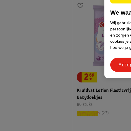
We waa
Wij gebrui
persoonlijk
en zorgen w
cookies je 
hoe we je 
Acce
2
.
69
Kruidvat Lotion Plasticvri
Babydoekjes
80 stuks
27