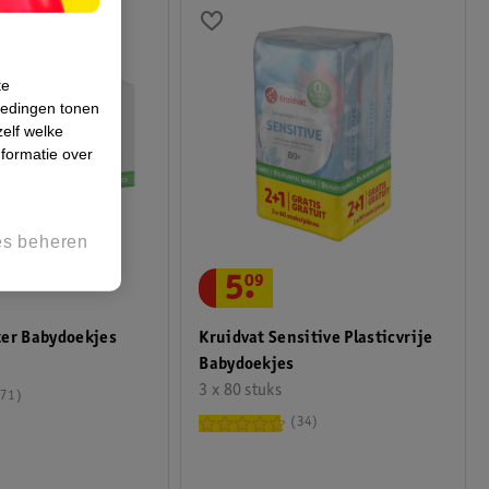
te
iedingen tonen
zelf welke
formatie over
es beheren
5
.
09
Kruidvat Sensitive Plasticvrije
ter Babydoekjes
Babydoekjes
3 x 80 stuks
71
34