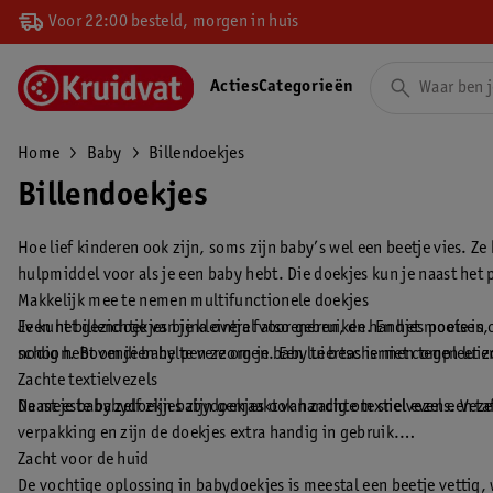
Voor 22:00 besteld, morgen in huis
Acties
Categorieën
Home
Baby
Billendoekjes
Billendoekjes
Hoe lief kinderen ook zijn, soms zijn baby’s wel een beetje vies. Ze
hulpmiddel voor als je een baby hebt. Die doekjes kun je naast het p
Makkelijk mee te nemen multifunctionele doekjes
Even het gezichtje van je kleintje fatsoeneren, de handjes poetsen 
Je kunt billendoekjes bijna overal voor gebruiken. En het mooie is,
schoon. Bovendien helpen ze om je baby te beschermen tegen luier
nodig hebt om je baby te verzorgen. Een luiertas is niet compleet 
Zachte textielvezels
Naast je baby zelf zijn babydoekjes ook handig om snel even een tafe
De meeste babydoekjes zijn gemaakt van zachte textielvezels. Vezel
verpakking en zijn de doekjes extra handig in gebruik.
Zacht voor de huid
De vochtige oplossing in babydoekjes is meestal een beetje vettig,