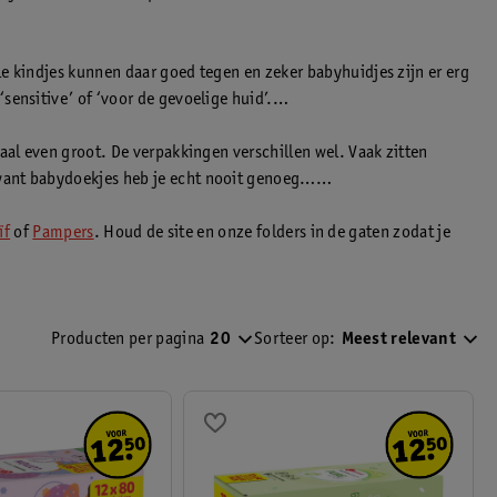
e kindjes kunnen daar goed tegen en zeker babyhuidjes zijn er erg
ensitive’ of ‘voor de gevoelige huid’.
aal even groot. De verpakkingen verschillen wel. Vaak zitten
 want babydoekjes heb je echt nooit genoeg…
ïf
of
Pampers
. Houd de site en onze folders in de gaten zodat je
kan dus niet als een persoonlijk advies aan de gebruiker worden
Producten per pagina
20
Sorteer op:
Meest relevant