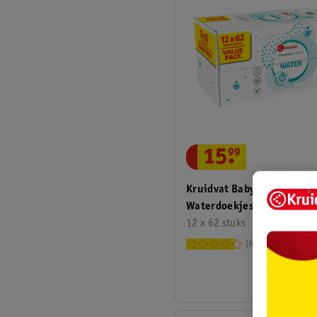
15
.
99
Kruidvat Baby Pure
Waterdoekjes
12 x 62 stuks
678