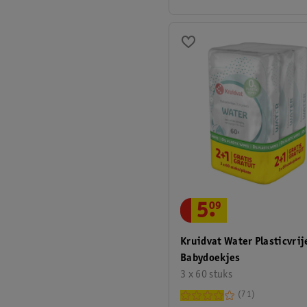
5
.
09
Kruidvat Water Plasticvrij
Babydoekjes
3 x 60 stuks
71