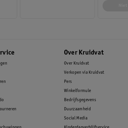
Niet
rvice
Over Kruidvat
agen
Over Kruidvat
Verkopen via Kruidvat
eren
Pers
Winkelformule
do
Bedrijfsgegevens
tourneren
Duurzaamheid
Social Media
rschuwingen
Kinderdagverblijfservice