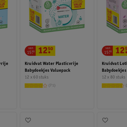
van
van
12
.
50
12
15
.
99
15
.
99
vrije
Kruidvat Water Plasticvrije
Kruidvat Lot
Babydoekjes Valuepack
Babydoekjes
12 x 60 stuks
12 x 80 stuks
71