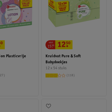
van
.
50
12
.
50
15
.
99
ion Plasticvrije
Kruidvat Pure & Soft
Babydoekjes
12 x 54 stuks
27
118