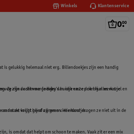
Winkels
Klantenservice
0
.
00
at is gelukkig helemaal niet erg. Billendoekjes zijn een handig
ng. Ze zijn zacht voor je baby’s huidje en ze doen hun werk snel en
rweg zijn de slimme doekjes dan ook vaste prik bij alles wat je
 aanraakt krijgt hij of zij geen vieze handjes.
r, omdat ze vocht goed opnemen. Hierdoor drogen ze niet uit in de
zijn, is omdat dat helpt om schoon te maken. Vaak zit er een mix