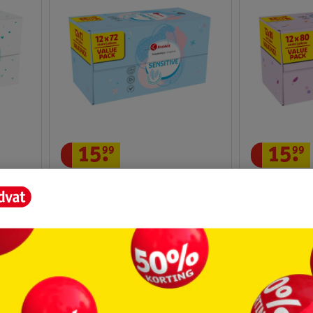
15
.
99
15
.
99
Kruidvat Sensitive
Kruidvat Lot
Lotiondoekjes
12 x 80 stuks
12 x 72 stuks
637