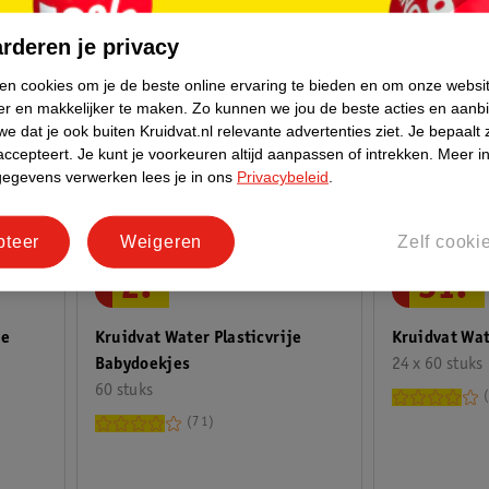
rderen je privacy
ken cookies om je de beste online ervaring te bieden en om onze websi
er en makkelijker te maken.
Zo kunnen we jou de beste acties en aanb
e dat je ook buiten Kruidvat.nl relevante advertenties ziet.
Je bepaalt 
accepteert.
Je kunt je voorkeuren altijd aanpassen of intrekken.
Meer in
gegevens verwerken lees je in ons
Privacybeleid
.
pteer
Weigeren
Zelf cooki
2
.
49
31
.
98
je
Kruidvat Water Plasticvrije
Kruidvat Wa
Babydoekjes
24 x 60 stuks
60 stuks
71