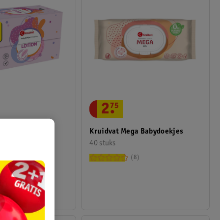
2
.
75
iondoekjes
Kruidvat Mega Babydoekjes
40 stuks
559
8