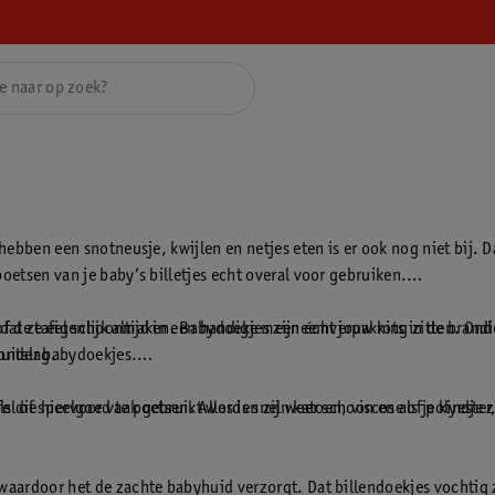
 hebben een snotneusje, kwijlen en netjes eten is er ook nog niet bij. D
oetsen van je baby’s billetjes echt overal voor gebruiken.
of de tafel schoonmaken. Babydoekjes zijn écht jouw rots in de brandi
 dat ze eigenlijk altijd in een handige meeneemverpakking zitten. Onde
uitslag.
zonder babydoekjes.
l of speelgoed te poetsen. Alles is snel weer schoon en als je kindje ze
s die hiervoor vaak gebruikt worden zijn katoen, viscose of polyeste
 waardoor het de zachte babyhuid verzorgt. Dat billendoekjes vochtig 