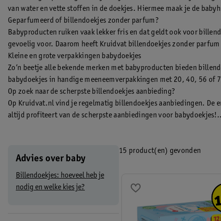
van water en vette stoffen in de doekjes. Hiermee maak je de baby
Geparfumeerd of billendoekjes zonder parfum?
Babyproducten ruiken vaak lekker fris en dat geldt ook voor billen
gevoelig voor. Daarom heeft Kruidvat billendoekjes zonder parfum e
Kleine en grote verpakkingen babydoekjes
Zo’n beetje alle bekende merken met babyproducten bieden billendoe
babydoekjes in handige meeneemverpakkingen met 20, 40, 56 of 72 
Op zoek naar de scherpste billendoekjes aanbieding?
Op Kruidvat.nl vind je regelmatig billendoekjes aanbiedingen. De 
altijd profiteert van de scherpste aanbiedingen voor babydoekjes!
De informatie op de website is van algemene aard. De informatie 
beschouwd.
15 product(en) gevonden
Advies over baby
Billendoekjes: hoeveel heb je
nodig en welke kies je?