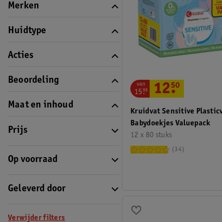
Merken
Huidtype
Acties
Beoordeling
van
12
.
50
15
.
99
Maat en inhoud
Kruidvat Sensitive Plastic
Babydoekjes Valuepack
Prijs
12 x 80 stuks
34
Op voorraad
Geleverd door
Verwijder filters