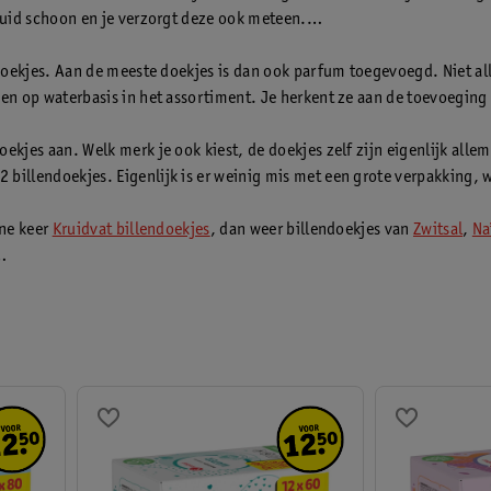
huid schoon en je verzorgt deze ook meteen.
doekjes. Aan de meeste doekjes is dan ook parfum toegevoegd. Niet all
n op waterbasis in het assortiment. Je herkent ze aan de toevoeging ‘s
kjes aan. Welk merk je ook kiest, de doekjes zelf zijn eigenlijk allem
billendoekjes. Eigenlijk is er weinig mis met een grote verpakking,
ene keer
Kruidvat billendoekjes
, dan weer billendoekjes van
Zwitsal
,
Na
is niet aangepast aan persoonlijke of specifieke omstandigheden en 