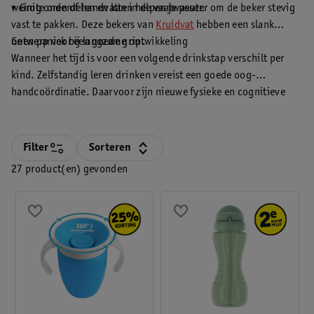
weinig onderdelen en kan in de vaatwasser.
• Grote oren of handvatten helpen je peuter om de beker stevig
vast te pakken. Deze bekers van
Kruidvat
hebben een slank
ontwerp voor een goede grip.
Geen paniek bij langzame ontwikkeling
Wanneer het tijd is voor een volgende drinkstap verschilt per
kind. Zelfstandig leren drinken vereist een goede oog-
handcoördinatie. Daarvoor zijn nieuwe fysieke en cognitieve
vaardigheden nodig. Het ene kind ontwikkelt die vaardigheden
nou eenmaal iets sneller dan de ander. De maanden en fasen in
dit artikel zijn algemene richtlijnen en puur ter indicatie. Mocht
Filter
Sorteren
je twijfelen aan de ontwikkeling van je kind, neem dan contact
27 product(en) gevonden
op met het consultatiebureau of de huisarts.