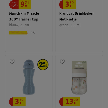
van
9
.
71
3
.
39
12
.
95
Munchkin Miracle
Kruidvat Drinkbeker
360° Trainer Cup
Met Rietje
blauw, 207ml
groen, 300ml
24
3
.
39
13
.
99