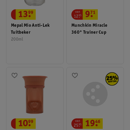
van
13
.
99
9
.
71
12
.
95
Mepal Mio Anti-Lek
Munchkin Miracle
Tuitbeker
360° Trainer Cup
200ml
van
10
.
99
19
.
46
25
.
95