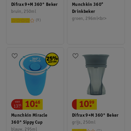
Difrax 9+M 360° Beker
Munchkin 360º
bruin, 250ml
Drinkbeker
groen, 296ml<br>
9
van
10
.
46
10
.
99
13
.
95
Munchkin Miracle
Difrax 9+M 360° Beker
360° Sippy Cup
grijs, 250ml
blauw, 295ml