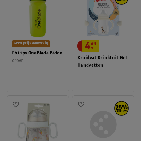
Geen prijs aanwezig
4
.
49
Philips OneBlade Bidon
Kruidvat Drinktuit Met
groen
Handvatten