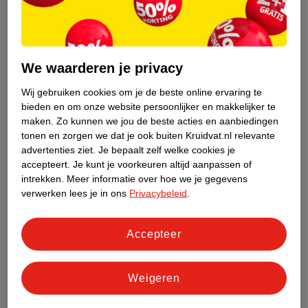
We waarderen je privacy
Wij gebruiken cookies om je de beste online ervaring te
bieden en om onze website persoonlijker en makkelijker te
maken.
Zo kunnen we jou de beste acties en aanbiedingen
tonen en zorgen we dat je ook buiten Kruidvat.nl relevante
advertenties ziet.
Je bepaalt zelf welke cookies je
7
.
99
10
.
99
accepteert.
Je kunt je voorkeuren altijd aanpassen of
intrekken.
Meer informatie over hoe we je gegevens
Philips Avent 6+M
Difrax Antilek Beker
verwerken lees je in ons
Privacybeleid
.
Tuitbeker
Zachte Tuit Ivory
roze, paars, 200ml
3
Accepteer
182
Weigeren