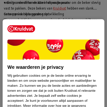
weinig onderdelen en kan in de vaatwasser.
• Grote oren of handvatten helpen je peuter om de beker stevig
vast te pakken. Deze bekers van
Kruidvat
hebben een slank
ontwerp voor een goede grip.
Geen paniek bij langzame ontwikkeling
Wanneer het tijd is voor een volgende drinkstap verschilt per
kind. Zelfstandig leren drinken vereist een goede oog-
handcoördinatie. Daarvoor zijn nieuwe fysieke en cognitieve
vaardigheden nodig. Het ene kind ontwikkelt die vaardigheden
nou eenmaal iets sneller dan de ander. De maanden en fasen in
dit artikel zijn algemene richtlijnen en puur ter indicatie. Mocht
Filter
1
Sorteren
je twijfelen aan de ontwikkeling van je kind, neem dan contact
4 product(en) gevonden
op met het consultatiebureau of de huisarts.
We waarderen je privacy
Wij gebruiken cookies om je de beste online ervaring te
bieden en om onze website persoonlijker en makkelijker te
maken.
Zo kunnen we jou de beste acties en aanbiedingen
tonen en zorgen we dat je ook buiten Kruidvat.nl relevante
advertenties ziet.
Je bepaalt zelf welke cookies je
accepteert.
Je kunt je voorkeuren altijd aanpassen of
intrekken.
Meer informatie over hoe we je gegevens