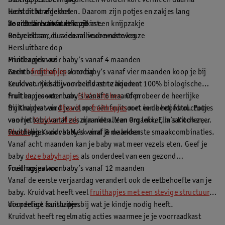
fruithapjes. De ingrediënten worden kort verhit en daarna
Stevige bescherming
luchtdicht afgesloten. Daarom zijn potjes en zakjes lang
Hersluitbare deksel
houdbaar buiten de koelkast.
Je ziet direct wat erin zit
Voordelen van fruithapje in een knijpzakje
Recyclebaar, dus een milieubewuste keuze
Onbreekbaar, dus ideaal voor onderweg
Hersluitbare dop
Minder geknoei
Fruithapjes voor baby’s vanaf 4 maanden
Geen bordje of lepel nodig
Zachte
fruithapjes
voor baby’s vanaf vier maanden koop je bij
Leuk voor je baby om zelf vast te houden
Kruidvat. Kies bijvoorbeeld een zakje met 100% biologische
fruit en groenten van
Fruithapjes voor baby’s vanaf 6 maanden
Ella’s Kitchen
. Of probeer de heerlijke
fruithapjes van
Bij Kruidvat vind je volop
Olvarit
met één fruitsoort in de hoofdrol. Potjes
fruithapjes
met een beetje structuur
van het
voor je baby vanaf zes maanden. Van Organix, Ella’s Kitchen,
Kruidvat Merk
zijn niet alleen erg lekker, maar ook zeer
voordelig.
Olvarit
Fruithapjes voor baby’s vanaf 8 maanden
en Kruidvat Merk vind je de lekkerste smaakcombinaties.
Vanaf acht maanden kan je baby wat meer vezels eten. Geef je
baby
deze babyhapjes
als onderdeel van een gezond
voedingspatroon.
Fruithapjes voor baby’s vanaf 12 maanden
Vanaf de eerste verjaardag verandert ook de eetbehoefte van je
baby. Kruidvat heeft veel
fruithapjes met een stevige structuur
die perfect aansluiten bij wat je kindje nodig heeft.
Voordelige fruithapjes
Kruidvat heeft regelmatig acties waarmee je je voorraadkast