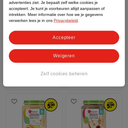
advertenties ziet.
Je bepaalt zelf welke cookies je
accepteert.
Je kunt je voorkeuren altijd aanpassen of
intrekken.
Meer informatie over hoe we je gegevens
verwerken lees je in ons
Privacybeleid
.
1
.
09
9
.
99
Accepteer
Kruidvat 8+M Bio
Kruidvat 6+M Bio
Perzik, Mango &
Appel, Aardbei, Kers En
Weigeren
Banaan Fruithapje
190g
Pruim Knijpzakje
12 x 90g
3
30
Zelf cookies beheren