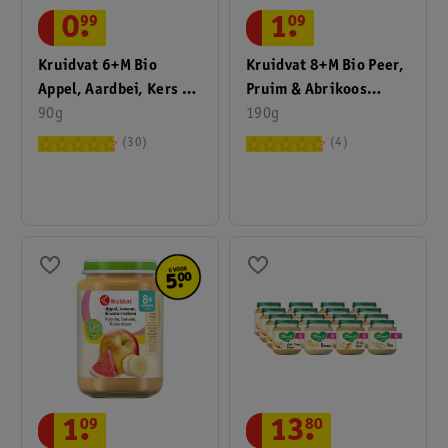
0
.
99
1
.
09
Kruidvat 6+M Bio
Kruidvat 8+M Bio Peer,
Appel, Aardbei, Kers En
Pruim & Abrikoos
Pruim Knijpzakje
90g
Fruithapje
190g
30
4
1
.
09
13
.
80