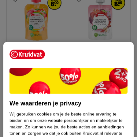
0
.
99
0
.
99
Kruidvat 6+M Bio
Kruidvat 6+M Bio
Mango-Perzik Met
Appel, Yoghurt,
Appel Knijpzakje
90g
Aardbei & Kers
90g
Knijpzakje
14
9
We waarderen je privacy
Wij gebruiken cookies om je de beste online ervaring te
bieden en om onze website persoonlijker en makkelijker te
maken.
Zo kunnen we jou de beste acties en aanbiedingen
tonen en zorgen we dat je ook buiten Kruidvat.nl relevante