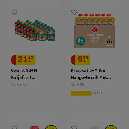
9
.
99
21
.
42
Kruidvat 6+M Bio
Olvarit 12+M
Mango-Perzik Met
Knijpfruit
Appel Knijpzakje
12 x 90g
Variatiemenu
18 stuks
14