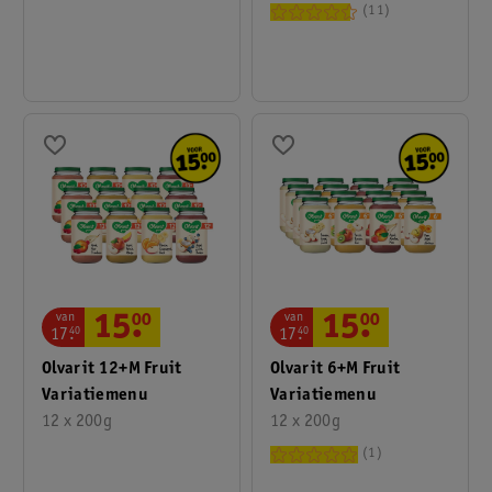
11
van
van
15
.
00
15
.
00
17
.
40
17
.
40
Olvarit 6+M Fruit
Olvarit 12+M Fruit
Variatiemenu
Variatiemenu
12 x 200g
12 x 200g
1