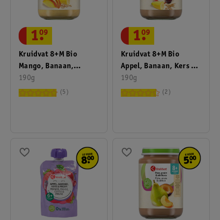
1
.
09
1
.
09
Kruidvat 8+M Bio
Kruidvat 8+M Bio
Mango, Banaan,
Appel, Banaan, Kers &
Granen & Yoghurt
190g
Granen Fruithapje
190g
Fruithapje
5
2