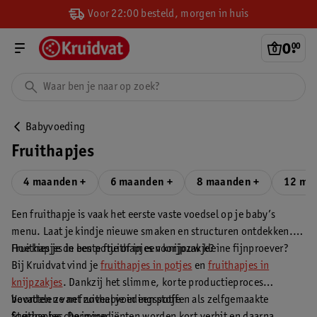
Voor 22:00 besteld, morgen in huis
0
.
00
Babyvoeding
Fruithapjes
4 maanden +
6 maanden +
8 maanden +
12 ma
Een fruithapje is vaak het eerste vaste voedsel op je baby’s
menu. Laat je kindje nieuwe smaken en structuren ontdekken.
Hoe kies je de beste fruithapjes voor jouw kleine fijnproever?
Fruithapjes in een potje of in een knijpzakje?
Bij Kruidvat vind je
fruithapjes in potjes
en
fruithapjes in
knijpzakjes
. Dankzij het slimme, korte productieproces
bevatten ze net zoveel voedingsstoffen als zelfgemaakte
Voordelen van fruithapje in een potje