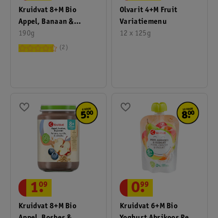
Kruidvat 8+M Bio
Olvarit 4+M Fruit
Appel, Banaan &
Variatiemenu
Watermeloen
190g
12 x 125g
Fruithapje
2
1
.
09
0
.
99
Kruidvat 8+M Bio
Kruidvat 6+M Bio