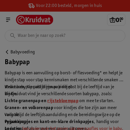
Voor 22:00 besteld, morgen in huis
0
.
00
Babyvoeding
Babypap
Babypap is een aanvulling op borst- of flesvoeding* en helpt je
kindje stap voor stap kennismaken met verschillende smaken en
structuren. Kies altijd een pap die past bij de leeftijd van je
Welke babypap past bij jouw kindje?
kindje.
Bij Kruidvat vind je verschillende soorten babypap, zoals:
Lichte granenpap en
rijstebloempap
om mee te starten.
Granen- en volkorenpap
voor kindjes die toe zijn aan meer
variatie.
Volg altijd de leeftijdsaanduiding en de bereidingswijze op de
Pyjamapapjes en kant-en-klare drinkpapjes
verpakking.
, handig voor
onderweg of als je snel een papje wilt geven.
Leestip:
lees meer over het geven van een papfles voor je baby.