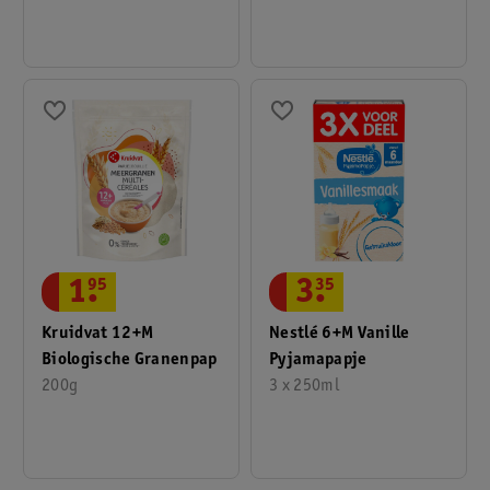
1
.
95
3
.
35
Kruidvat 12+M
Nestlé 6+M Vanille
Biologische Granenpap
Pyjamapapje
200g
3 x 250ml