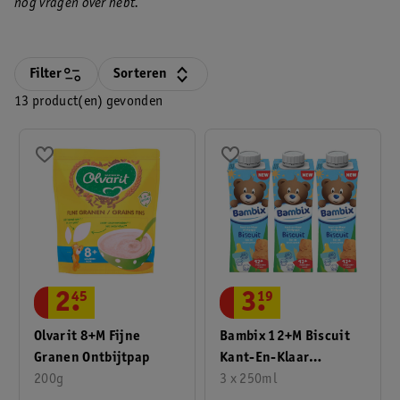
nog vragen over hebt.
Filter
Sorteren
13 product(en) gevonden
2
.
45
3
.
19
Olvarit 8+M Fijne
Bambix 12+M Biscuit
Granen Ontbijtpap
Kant-En-Klaar
200g
Drinkpapje
3 x 250ml