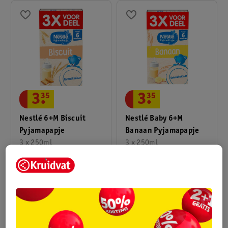
3
.
35
3
.
35
Nestlé 6+M Biscuit
Nestlé Baby 6+M
Pyjamapapje
Banaan Pyjamapapje
3 x 250ml
3 x 250ml