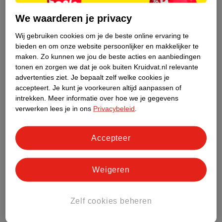
We waarderen je privacy
Wij gebruiken cookies om je de beste online ervaring te
bieden en om onze website persoonlijker en makkelijker te
maken.
Zo kunnen we jou de beste acties en aanbiedingen
1
.
85
2
.
45
tonen en zorgen we dat je ook buiten Kruidvat.nl relevante
advertenties ziet.
Je bepaalt zelf welke cookies je
Kruidvat 4+M Bio
Olvarit 6+M Drie
accepteert.
Je kunt je voorkeuren altijd aanpassen of
Rijstebloem Papje
Granen Pap
intrekken.
Meer informatie over hoe we je gegevens
200g
200g
verwerken lees je in ons
Privacybeleid
.
Accepteer
Weigeren
Zelf cookies beheren