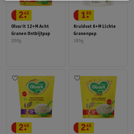
2
.
45
1
.
95
Olvarit 12+M Acht
Kruidvat 6+M Lichte
Granen Ontbijtpap
Granenpap
200g
185g
2
.
45
2
.
45