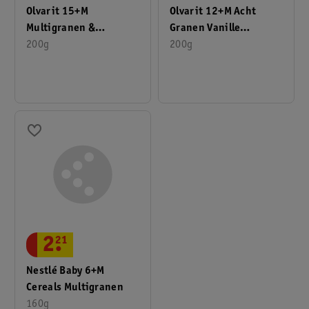
Olvarit 15+M
Olvarit 12+M Acht
Multigranen &
Granen Vanille
Maïsvlokken
200g
Ontbijtpap
200g
Ontbijtpap
2
.
21
Nestlé Baby 6+M
Cereals Multigranen
160g