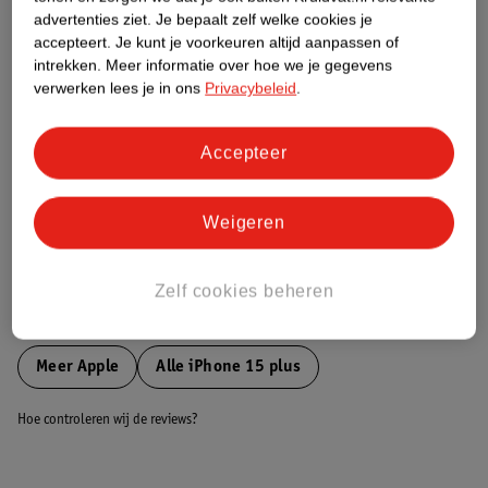
Etiketinformatie
advertenties ziet.
Je bepaalt zelf welke cookies je
accepteert.
Je kunt je voorkeuren altijd aanpassen of
intrekken.
Meer informatie over hoe we je gegevens
Nature Impact Score
verwerken lees je in ons
Privacybeleid
.
Dit product heeft (nog) geen Nature
Impact Score.
Meer informatie
Accepteer
Weigeren
Bestel & Bezorginformatie
Zelf cookies beheren
Bekijk ook
Meer
Apple
Alle iPhone 15 plus
Hoe controleren wij de reviews?