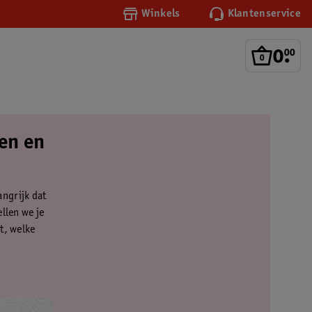
Winkels
Klantenservice
0
.
00
len en
angrijk dat
llen we je
t, welke