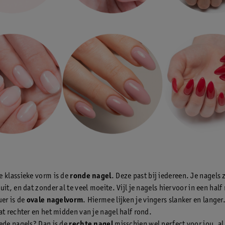
 klassieke vorm is de
ronde nagel
. Deze past bij iedereen. Je nagels 
uit, en dat zonder al te veel moeite. Vijl je nagels hiervoor in een half
uer is de
ovale nagelvorm
. Hiermee lijken je vingers slanker en langer.
at rechter en het midden van je nagel half rond.
ede nagels? Dan is de
rechte nagel
misschien wel perfect voor jou, al