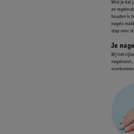
Wist je dat
ze regelmat
houden is h
nagels makke
stap voor s
Je nage
Bij het vij
nagelvorm, 
voorkomend