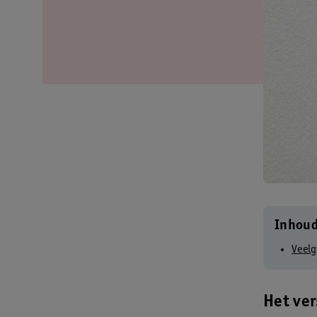
Inhou
Veelg
Het ver