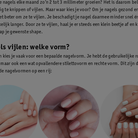
 je nagels elke maand zo’n 2 tot 3 millimeter groeien? Het is daarom be
ig te knippen of vijlen. Maar waar kies je voor? Om je nagels gezond en
et beter om ze te vijlen. Je beschadigt je nagel daarmee minder snel én
lijk langer. Door ze te vijlen, haal je er steeds een klein beetje af en k
tap je gewenste shape.
ls vijlen: welke vorm?
len kies je vaak voor een bepaalde nagelvorm. Je hebt de gebruikelijke 
maar ook een wat opvallendere stilettovorm en rechte vorm. Dit zijn 
e nagelvormen op een rij: