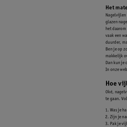
Het mate
Nagelvijlen
glazen nagel
het daarom 
vaak een wat
duurder, ma
Ben je op z
makkelijk o
Dan kun je o
In onze web
Hoe vij
Oké, nagelv
te gaan. Vol
Was je h
Zijn je n
Pak je vi