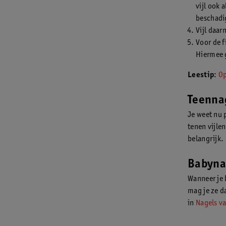
vijl ook 
beschadig
Vijl daar
Voor de f
Hiermee g
Leestip
:
Op
Teennag
Je weet nu p
tenen vijlen
belangrijk.
Babynag
Wanneer je 
mag je ze da
in
Nagels va