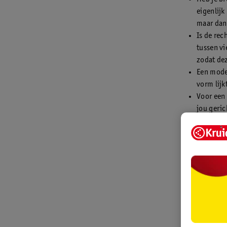
eigenlijk
maar dan 
Is de rec
tussen vi
zodat de
Een mode
vorm lijk
Voor een 
jou geric
punt.
Verschi
Heb je de vo
nog een nag
verschillen 
De vorm e
De dikte 