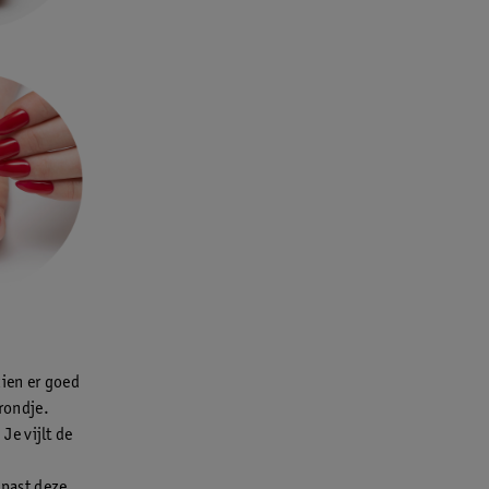
zien er goed
 rondje.
 Je vijlt de
 past deze