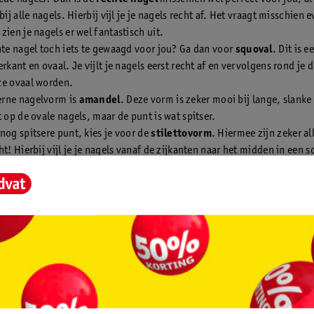
 bij alle nagels. Hierbij vijl je je nagels recht af. Het vraagt misschien 
zien je nagels er wel fantastisch uit.
hte nagel toch iets te gewaagd voor jou? Ga dan voor
squoval
. Dit is e
erkant en ovaal. Je vijlt je nagels eerst recht af en vervolgens rond je 
ze ovaal worden.
rne nagelvorm is
amandel
. Deze vorm is zeker mooi bij lange, slanke
t op de ovale nagels, maar de punt is wat spitser.
nog spitsere punt, kies je voor de
stilettovorm
. Hiermee zijn zeker a
ht! Hierbij vijl je je nagels vanaf de zijkanten naar het midden in een 
llende nagelvijlen
rm gekozen die bij jou past? Dan kun je nu bijna aan de slag. Maar eer
elvijl nodig. En deze heb je in heel veel soorten en maten. De belangr
zijn:
n kleur van je nagelvijl
van je nagelvijl