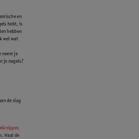
ramische en
els hebt, is
jlen hebben
ak wel wat
e neem je
n je nagels?
aan de slag
elknipper
.
en. Haal de