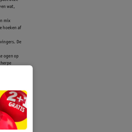
even wat,
en mix
de hoeken af
 vingers. De
lle ogen op
scherpe
st heb je
ijkste