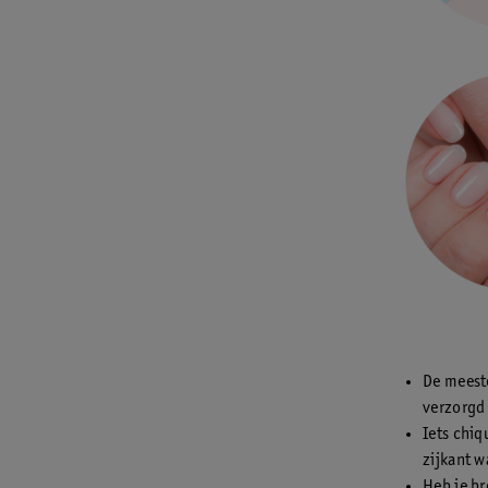
De meeste
verzorgd 
Iets chiq
zijkant w
Heb je br