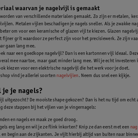
riaal waarvan je nagelvijl is gemaakt
 worden van verschillende materialen gemaakt. Zo zijn er metalen, ke
vijlen. Metalen vijlen beschadigen je nagels sneller. Als je zwakke nag
beter om voor een keramische of glazen vijl te kiezen. Glazen nagelvi
 fijner grit waardoor ze perfect zijn voor het precisiewerk. Ze zijn va
ar gaan lang mee.
oek naar een goedkope nagelvijl? Dan is een kartonnen vijl ideaal. Dez
veral mee naartoe, maar gaat minder lang mee. Wil je echt investeren i
ok kiezen voor een elektrische nagelvijl die het werk voor je doet.
shop vind je allerlei soorten
nagelvijlen
. Neem dus snel een kijkje.
l je je nagels?
ijl uitgezocht? De mooiste shape gekozen? Dan is het nu tijd om echt 
g deze stappen bij het vijlen van je vingernagels:
anden en nagels en maak ze goed droog.
agels erg lang en wil je ze flink inkorten? Knip ze dan eerst met een
nag
jl en begin aan de zijkanten. Je vijlt hierbij altijd van buiten naar binn