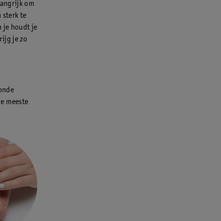
langrijk om
 sterk te
 je houdt je
rijg je zo
ronde
de meeste