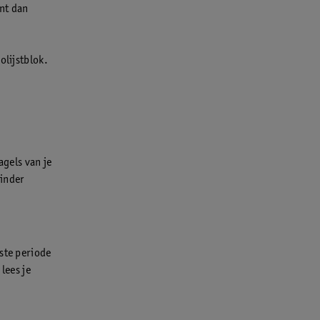
ant dan
olijstblok.
agels van je
minder
rste periode
lees je