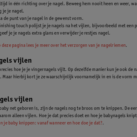
altijd in één richting over je nagel. Beweeg hem nooit heen en weer, w
 je je nagel.
na de punt van je nagel in de gewenst vorm.
inishing touch polijst je je nagels na het vijlen, bijvoorbeeld met een p
eef je je nagels extra glans en verwijder je restjes nagel.
 deze pagina lees je meer over het verzorgen van je nagelriemen
.
els vijlen
recies hoe je je vingernagels vijlt. Op dezelfde manier kun je ook de n
. Maar hierbij kort je ze waarschijnlijk voornamelijk in en is de vorm 
els vijlen
baby net geboren is, zijn de nagels nog te broos om te knippen. De ee
arom alleen vijlen. Hoe je dat precies doet en hoe je babynagels knipt 
n je baby knippen: vanaf wanneer en hoe doe je dat?
.