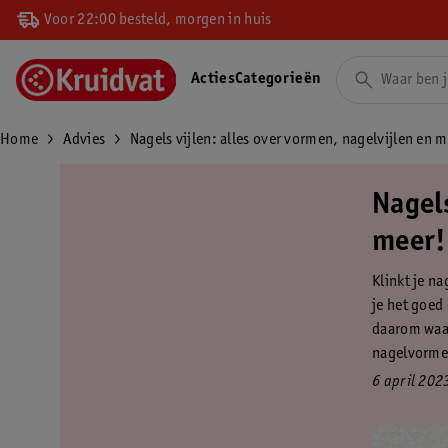
Voor 22:00 besteld, morgen in huis
Acties
Categorieën
Home
Advies
Nagels vijlen: alles over vormen, nagelvijlen en m
Nagels
meer!
Klinkt je na
je het goed
daarom waar
nagelvormen 
6 april 202