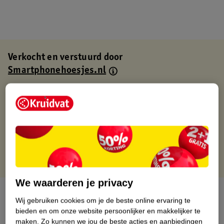
Verkocht en verstuurd door
Smartphonehoesjes.nl
Binnen 1 werkdag verstuurd
Gratis thuisbezorgd
Gratis retourneren via verkooppartner.
Gratis punten met je Kruidvat kaart
We waarderen je privacy
Over dit product
Wij gebruiken cookies om je de beste online ervaring te
bieden en om onze website persoonlijker en makkelijker te
Productinformatie
maken.
Zo kunnen we jou de beste acties en aanbiedingen