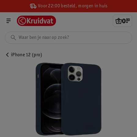
Voor 22:00 besteld, morgen in huis
0
.
00
iPhone 12 (pro)