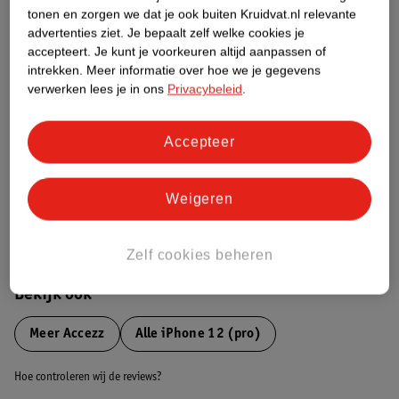
tonen en zorgen we dat je ook buiten Kruidvat.nl relevante
advertenties ziet.
Je bepaalt zelf welke cookies je
Etiketinformatie
accepteert.
Je kunt je voorkeuren altijd aanpassen of
intrekken.
Meer informatie over hoe we je gegevens
verwerken lees je in ons
Privacybeleid
.
Nature Impact Score
Dit product heeft (nog) geen Nature
Impact Score.
Accepteer
Meer informatie
Weigeren
Bestel & Bezorginformatie
Zelf cookies beheren
Bekijk ook
Meer
Accezz
Alle iPhone 12 (pro)
Hoe controleren wij de reviews?