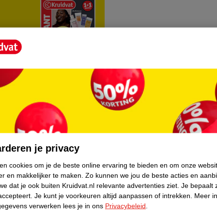
rvice
Over Kruidvat
agen
Over Kruidvat
rderen je privacy
Verkopen via Kruidvat
ken cookies om je de beste online ervaring te bieden en om onze websi
er en makkelijker te maken.
Zo kunnen we jou de beste acties en aanb
eren
Pers
e dat je ook buiten Kruidvat.nl relevante advertenties ziet.
Je bepaalt 
Winkelformule
accepteert.
Je kunt je voorkeuren altijd aanpassen of intrekken.
Meer in
gegevens verwerken lees je in ons
Privacybeleid
.
do
Bedrijfsgegevens