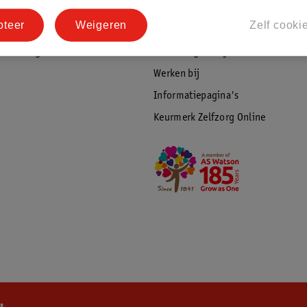
tourneren
Duurzaamheid
pteer
Weigeren
Zelf cooki
Social Media
rschuwingen
Kinderdagverblijfservice
Werken bij
Informatiepagina's
Keurmerk Zelfzorg Online