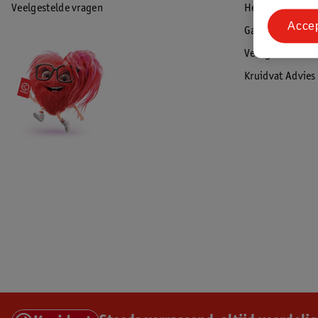
Veelgestelde vragen
Herroepen & re
Acce
Garantie
Veiligheidswaa
Kruidvat Advies