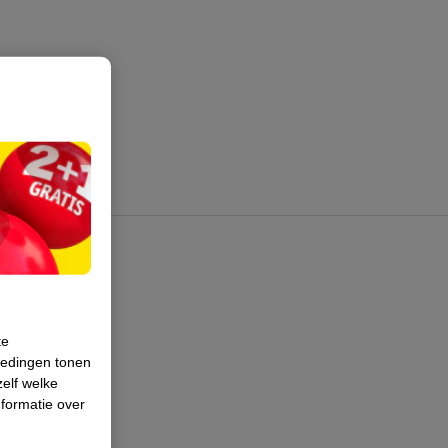
te
iedingen tonen
zelf welke
formatie over