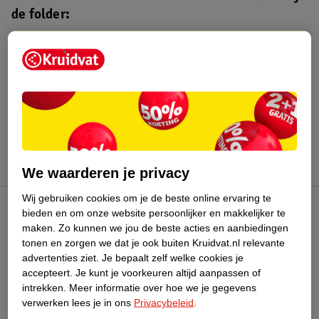
de folder:
Kruidvat folder
Geldig van maandag 3 t/m zondag 16
augustus 2026.
Bekijk folder
We waarderen je privacy
Wij gebruiken cookies om je de beste online ervaring te
bieden en om onze website persoonlijker en makkelijker te
Kruidvat Club
maken.
Zo kunnen we jou de beste acties en aanbiedingen
tonen en zorgen we dat je ook buiten Kruidvat.nl relevante
advertenties ziet.
Je bepaalt zelf welke cookies je
Klantenservice
accepteert.
Je kunt je voorkeuren altijd aanpassen of
intrekken.
Meer informatie over hoe we je gegevens
Over Kruidvat
verwerken lees je in ons
Privacybeleid
.