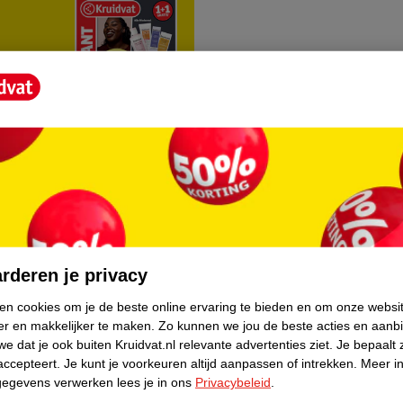
rvice
Over Kruidvat
agen
Over Kruidvat
rderen je privacy
Verkopen via Kruidvat
ken cookies om je de beste online ervaring te bieden en om onze websi
er en makkelijker te maken.
Zo kunnen we jou de beste acties en aanb
eren
Pers
e dat je ook buiten Kruidvat.nl relevante advertenties ziet.
Je bepaalt 
Winkelformule
accepteert.
Je kunt je voorkeuren altijd aanpassen of intrekken.
Meer in
gegevens verwerken lees je in ons
Privacybeleid
.
do
Bedrijfsgegevens