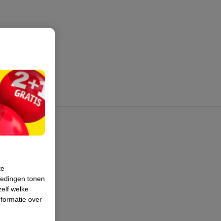
te
iedingen tonen
zelf welke
formatie over