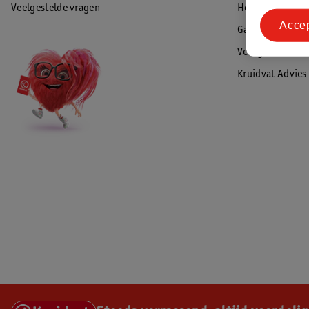
Veelgestelde vragen
Herroepen & re
Acce
Garantie
Veiligheidswaa
Kruidvat Advies