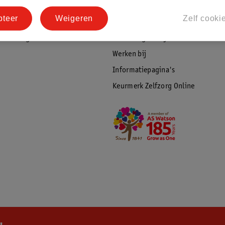
tourneren
Duurzaamheid
pteer
Weigeren
Zelf cooki
Social Media
rschuwingen
Kinderdagverblijfservice
Werken bij
Informatiepagina's
Keurmerk Zelfzorg Online