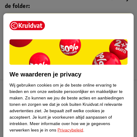
de folder:
Kruidvat folder
Geldig van maandag 3 t/m zondag 16
augustus 2026.
Bekijk folder
We waarderen je privacy
Wij gebruiken cookies om je de beste online ervaring te
bieden en om onze website persoonlijker en makkelijker te
Kruidvat Club
maken.
Zo kunnen we jou de beste acties en aanbiedingen
tonen en zorgen we dat je ook buiten Kruidvat.nl relevante
advertenties ziet.
Je bepaalt zelf welke cookies je
Klantenservice
accepteert.
Je kunt je voorkeuren altijd aanpassen of
intrekken.
Meer informatie over hoe we je gegevens
Over Kruidvat
verwerken lees je in ons
Privacybeleid
.