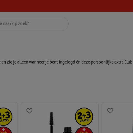
n zie je alleen wanneer je bent ingelogd én deze persoonlijke extra Clubac