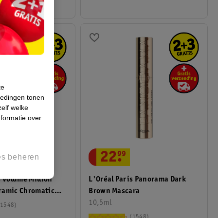
te
iedingen tonen
zelf welke
formatie over
22
.
99
es beheren
L'Oréal Paris Panorama Dark
s Volume Million
Brown Mascara
ramic Chromatic
10,5ml
r Mascara
1548
1548