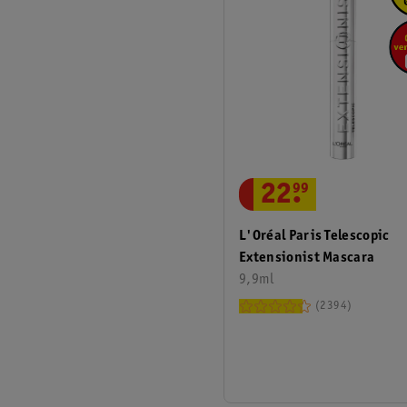
22
.
99
L'Oréal Paris Telescopic
Extensionist Mascara
9,9ml
2394