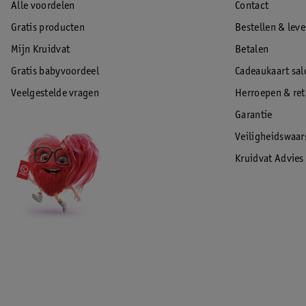
Alle voordelen
Contact
Gratis producten
Bestellen & lev
Mijn Kruidvat
Betalen
Gratis babyvoordeel
Cadeaukaart sal
Veelgestelde vragen
Herroepen & re
Garantie
Veiligheidswaa
Kruidvat Advies