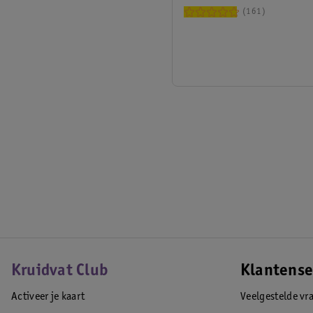
Bordeaux Cashmere Masca
161
Kruidvat Club
Klantense
Activeer je kaart
Veelgestelde vr