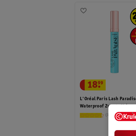
18
.
99
L'Oréal Paris Lash Paradis
Waterproof Zwarte Volum
Mascara
1753